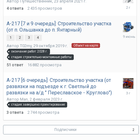
Автор
Путешественник
,
23 апреля 2021 г.
29
4
ответа
2 435
просмотров
апреля
2024
г.
А-217 [7 и 9 очередь]: Строительство участка
(от п. Ольшанка до п. Янтарный)
9
1
2
3
4
июня
Автор
T02my
,
29 октября 2019 г.
Объект на карте
окончание работ: 2028 г.
стадия: строительно-монтажные работы
51
ответ
16 882
просмотра
А-217 [6 очередь]: Строительство участка (от
развязки на подъезде к г. Светлый до
8
развязки на а/д " Переславское - Круглово")
марта
Автор
Man
,
2 февраля 2023 г.
2023
стадия: завершено проектирование
г.
3
ответа
2 744
просмотра
Подписчики
2