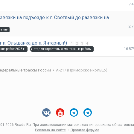
7 
развязки на подъезде к г. Светлый до развязки на
2 
вание
от п. Ольшанка до п. Янтарный)
1
2
3
4
16 87
ние работ: 2028 г.
стадия: строительно-монтажные работы
едеральные трассы России
А-217 (Приморское кольцо)
01-
2026 Roads.Ru. При использовании материалов гиперссылка обязательна
Реклама на сайте
•
Правила форума