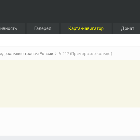
тивность
Галерея
Карта-навигатор
Донат
едеральные трассы России
А-217 (Приморское кольцо)
)