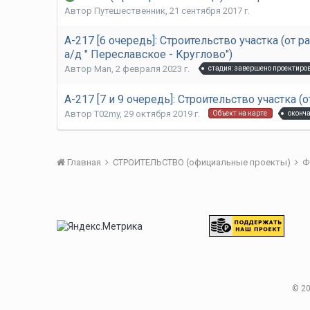
Автор
Путешественник
,
21 сентября 2017 г.
А-217 [6 очередь]: Строительство участка (от 
а/д " Переславское - Круглово")
Автор
Man
,
2 февраля 2023 г.
стадия: завершено проектиро
А-217 [7 и 9 очередь]: Строительство участка (
Автор
T02my
,
29 октября 2019 г.
оконча
Объект на карте
Главная
СТРОИТЕЛЬСТВО (официальные проекты)
Ф
© 20