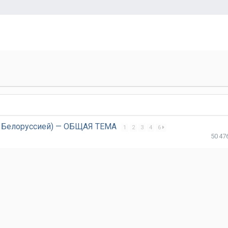
а с Белоруссией) — ОБЩАЯ ТЕМА
1
2
3
4
6
50 47