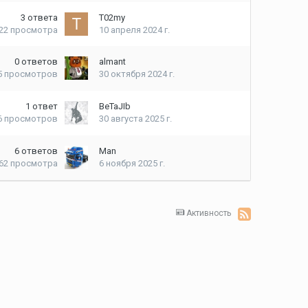
3
ответа
T02my
622
просмотра
10 апреля 2024 г.
0
ответов
almant
5
просмотров
30 октября 2024 г.
1
ответ
BeTaJIb
6
просмотров
30 августа 2025 г.
6
ответов
Man
862
просмотра
6 ноября 2025 г.
Активность