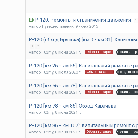
Р-120: Ремонты и ограничения движения
1
Автор
Путешественник
,
9 июня 2015 г.
Р-120 (обход Брянска) [км 0 - км 31]: Капита
1
2
Автор
T02my
,
8 июня 2021 г.
стадия: ст
Объект на карте
Р-120 [км 26 - км 56]: Капитальный ремонт с
Автор
T02my
,
6 июля 2020 г.
стадия: ст
Объект на карте
Р-120 [км 56 - км 78]: Капитальный ремонт с
Автор
T02my
,
8 июня 2021 г.
стадия: пр
Объект на карте
Р-120 [км 78 - км 86]: Обход Карачева
Автор
T02my
,
8 июня 2021 г.
Р-120 [км 86 - км 107]: Капитальный ремонт 
Автор
T02my
,
8 июня 2021 г.
стадия: пр
Объект на карте