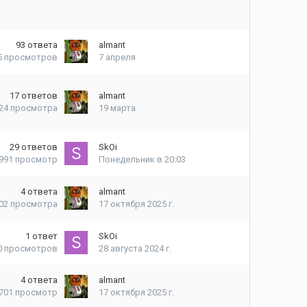
93
ответа
almant
5
просмотров
7 апреля
17
ответов
almant
24
просмотра
19 марта
29
ответов
SkOi
 991
просмотр
Понедельник в 20:03
4
ответа
almant
402
просмотра
17 октября 2025 г.
1
ответ
SkOi
0
просмотров
28 августа 2024 г.
4
ответа
almant
 701
просмотр
17 октября 2025 г.