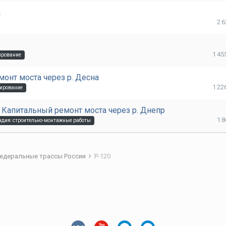
а
2 
1 45
ирование
емонт моста через р. Десна
1 22
тирование
: Капитальный ремонт моста через р. Днепр
1 
адия: строительно-монтажные работы
едеральные трассы России
Р-120