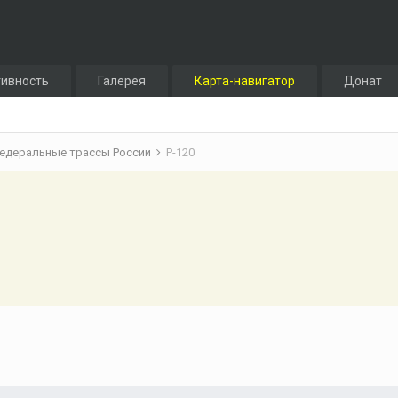
тивность
Галерея
Карта-навигатор
Донат
едеральные трассы России
Р-120