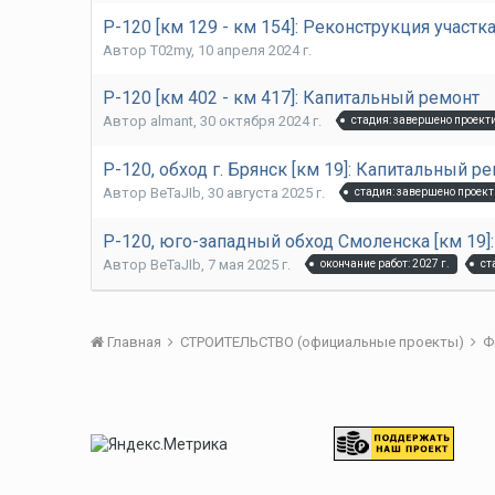
Р-120 [км 129 - км 154]: Реконструкция участк
Автор
T02my
,
10 апреля 2024 г.
Р-120 [км 402 - км 417]: Капитальный ремонт
Автор
almant
,
30 октября 2024 г.
стадия: завершено проект
Р-120, обход г. Брянск [км 19]: Капитальный р
Автор
BeTaJIb
,
30 августа 2025 г.
стадия: завершено проек
Р-120, юго-западный обход Смоленска [км 19]
Автор
BeTaJIb
,
7 мая 2025 г.
окончание работ: 2027 г.
ст
Главная
СТРОИТЕЛЬСТВО (официальные проекты)
Ф