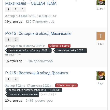
Махачкала) — ОБЩАЯ ТЕМА
27
1
2
3
мая
Автор
KURBATOV80
,
8 июня 2015 г.
39
ответов
32 517
просмотров
Р-215 : Северный обход Махачкалы
1
2
Вторник
Автор
Man
,
3 марта 2021 г.
Объект на карте
в
окончание работ по 3 этапу: 2027 г.
окончание работ: 2027 г.
15:35
(и ещё 1 )
16
ответов
9 016
просмотров
Р-215 : Восточный обход Грозного
1
2
Вторник
Автор
T02my
,
17 августа 2022 г.
Объект на карте
в
завершение проектирования: 31.12.2026 г.
09:34
(и ещё 2 )
стадия: проектирование
20
ответов
5 435
просмотров