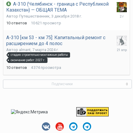
А-310 (Челябинск - граница с Республикой
Казахстан) — ОБЩАЯ ТЕМА
29
Автор
Путешественник
,
3 декабря 2018 г.
ноября
10
ответов
10 621
просмотр
2023
г.
А-310 [км 53 - км 75]: Капитальный ремонт с
расширением до 4 полос
21
Автор
almant
,
7 марта 2024 г.
апреля
стадия: строительно-монтажные работы
окончание работ: 2027 г.
10
ответов
4 374
просмотра
Подписчики
0