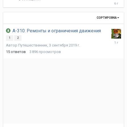
31
октября
2019
г.
СОРТИРОВКА
А-310: Ремонты и ограничения движения
1
2
4
Автор
Путешественник
,
3 сентября 2019 г.
сентябр
2024
15
ответов
3 896
просмотров
г.