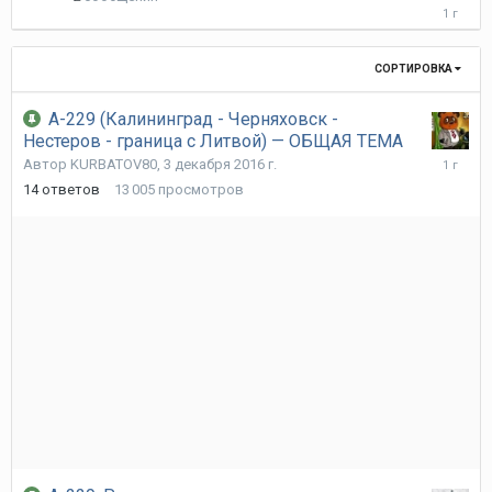
18
мая
2025
г.
СОРТИРОВКА
А-229 (Калининград - Черняховск -
Нестеров - граница с Литвой) — ОБЩАЯ ТЕМА
10
Автор
KURBATOV80
,
3 декабря 2016 г.
октября
14
ответов
13 005
просмотров
2024
г.