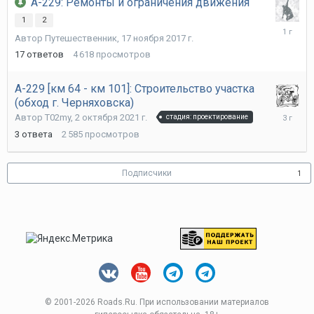
А-229: Ремонты и ограничения движения
1
2
3
Автор
Путешественник
,
17 ноября 2017 г.
октября
2024
17
ответов
4 618
просмотров
г.
А-229 [км 64 - км 101]: Строительство участка
(обход г. Черняховска)
21
Автор
T02my
,
2 октября 2021 г.
стадия: проектирование
ноября
3
ответа
2 585
просмотров
2022
г.
Подписчики
1
© 2001-
2026 Roads.Ru. При использовании материалов