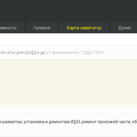
тивность
Галерея
Карта-навигатор
Донат
й сети (для ЦОДД и др.)
Безопасность - ПДД - ГОСТ
и разметки, установка и демонтаж ИДН, ремонт проезжей части, о