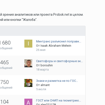
 зрения аналитиков или проекта Probok.net в целом.
й или кнопки "Жалоба".
Минтранс разъяснил поправк…
1 680
От
Isaak Abraham Melwin
ообщений
26 мая
Светофоры и светофорные эк…
465
От
borouhin
ообщений
18 марта
Знаки и разметка не по ГОС…
750
От
almant
ообщений
5 июля
ГОСТ или СНИП на геометрию…
104
От
alex221178