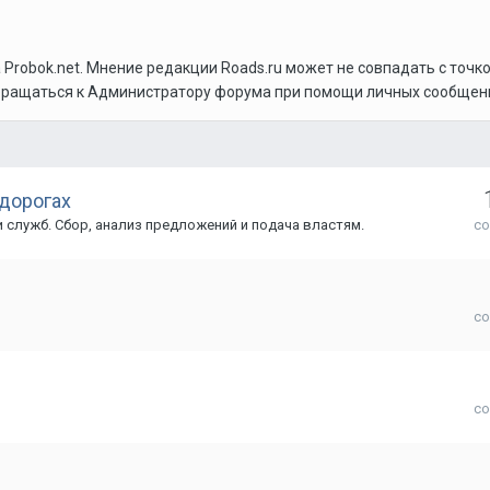
robok.net. Мнение редакции Roads.ru может не совпадать с точкой
бращаться к Администратору форума при помощи личных сообщени
 дорогах
и служб. Сбор, анализ предложений и подача властям.
с
с
с