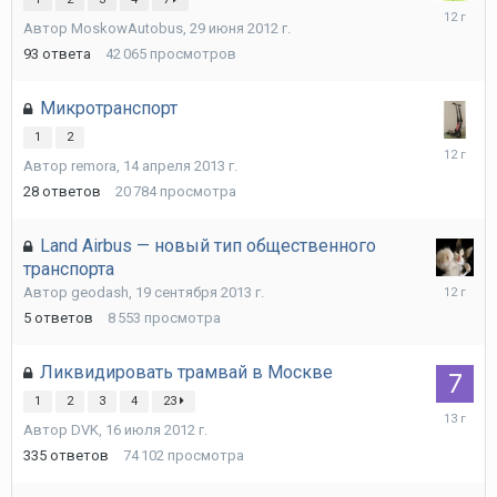
7
Автор
MoskowAutobus
,
29 июня 2012 г.
марта
2014
93
ответа
42 065
просмотров
г.
Микротранспорт
1
2
21
Автор
remora
,
14 апреля 2013 г.
ноября
2013
28
ответов
20 784
просмотра
г.
Land Airbus — новый тип общественного
транспорта
19
Автор
geodash
,
19 сентября 2013 г.
сентябр
5
ответов
8 553
просмотра
2013
г.
Ликвидировать трамвай в Москве
1
2
3
4
23
6
Автор
DVK
,
16 июля 2012 г.
июня
2013
335
ответов
74 102
просмотра
г.