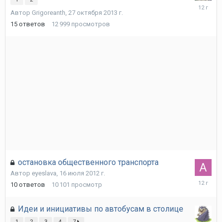
18
Автор
Grigoreanth
,
27 октября 2013 г.
апреля
2014
15
ответов
12 999
просмотров
г.
остановка общественного транспорта
Автор
eyeslava
,
16 июля 2012 г.
17
10
ответов
10 101
просмотр
апреля
2014
г.
Идеи и инициативы по автобусам в столице
1
2
3
4
7