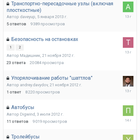
Транспортно-пересадочные узлы (включая
плосткостные)
22
Автор
daveyup
,
5 января 2013 г.
апреля
5
ответов
9 389
просмотров
2013
г.
Безопасность на остановках
1
2
24
Автор
Мадишник
,
21 ноября 2012 г.
ноября
2012
23
ответа
20 084
просмотра
г.
Упорялочивание работы "шаттлов"
Автор
andrey.davydov
,
21 ноября 2012 г.
21
1
ответ
8 220
просмотров
ноября
2012
г.
Автобусы
Автор
Digwind
,
3 июля 2012 г.
2
11
ответов
9 019
просмотров
августа
2012
г.
Тролейбусы