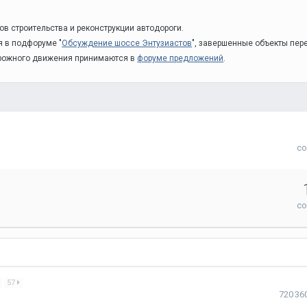
 строительства и реконструкции автодороги.
я в подфоруме "
Обсуждение шоссе Энтузиастов
", завершенные объекты пе
орожного движения принимаются в
форуме предложений
.
с
с
57
720 36