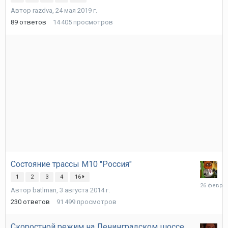
апреля
Автор
razdva
,
24 мая 2019 г.
89
ответов
14 405
просмотров
Состояние трассы М10 "Россия"
1
2
3
4
16
26
Автор
batlman
,
3 августа 2014 г.
февраля
230
ответов
91 499
просмотров
Скоростной режим на Ленинградском шоссе