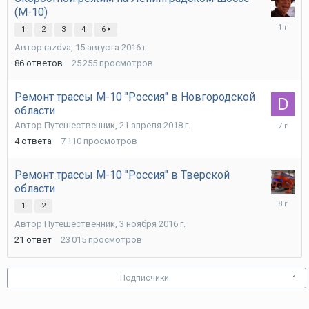
(М-10)
5
1
2
3
4
6
ноября
Автор
razdva
,
15 августа 2016 г.
2024
г.
86
ответов
25 255
просмотров
Ремонт трассы М-10 "Россия" в Новгородской
области
15
Автор
Путешественник
,
21 апреля 2018 г.
июня
4
ответа
7 110
просмотров
2019
г.
Ремонт трассы М-10 "Россия" в Тверской
области
25
1
2
апреля
Автор
Путешественник
,
3 ноября 2016 г.
2018
г.
21
ответ
23 015
просмотров
Подписчики
1