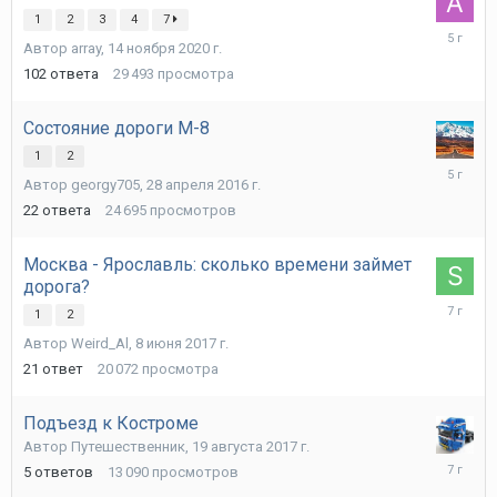
1
2
3
4
7
1
Автор
array
,
14 ноября 2020 г.
марта
2021
102
ответа
29 493
просмотра
г.
Состояние дороги М-8
1
2
13
Автор
georgy705
,
28 апреля 2016 г.
августа
2020
22
ответа
24 695
просмотров
г.
Москва - Ярославль: сколько времени займет
дорога?
9
1
2
июля
Автор
Weird_Al
,
8 июня 2017 г.
2019
г.
21
ответ
20 072
просмотра
Подъезд к Костроме
Автор
Путешественник
,
19 августа 2017 г.
11
5
ответов
13 090
просмотров
декабря