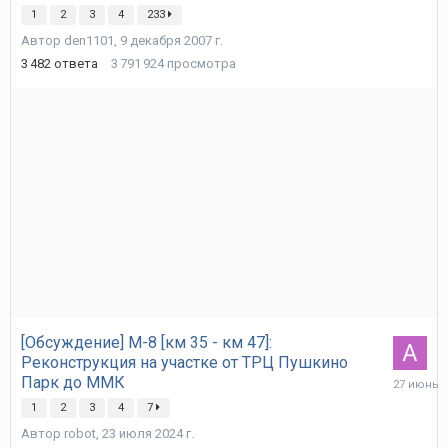
марта
1
2
3
4
233
Автор
den1101
,
9 декабря 2007 г.
3 482
ответа
3 791 924
просмотра
[Обсуждение] М-8 [км 35 - км 47]:
Реконструкция на участке от ТРЦ Пушкино
27
Парк до ММК
июня
1
2
3
4
7
Автор
robot
,
23 июля 2024 г.