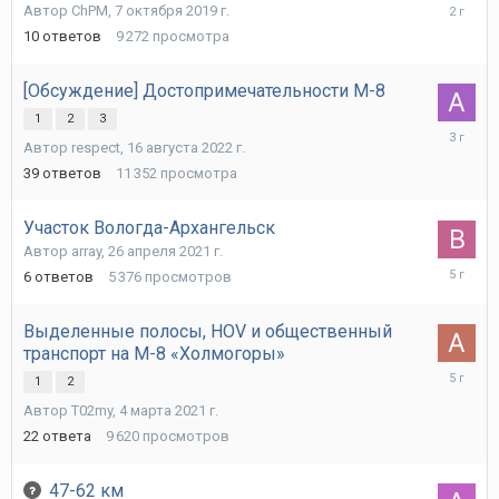
14
Автор
ChPM
,
7 октября 2019 г.
июня
10
ответов
9 272
просмотра
2024
г.
[Обсуждение] Достопримечательности М-8
1
2
3
1
Автор
respect
,
16 августа 2022 г.
февраля
2023
39
ответов
11 352
просмотра
г.
Участок Вологда-Архангельск
Автор
array
,
26 апреля 2021 г.
16
6
ответов
5 376
просмотров
мая
2021
г.
Выделенные полосы, HOV и общественный
транспорт на М-8 «Холмогоры»
23
1
2
марта
Автор
T02my
,
4 марта 2021 г.
2021
г.
22
ответа
9 620
просмотров
47-62 км