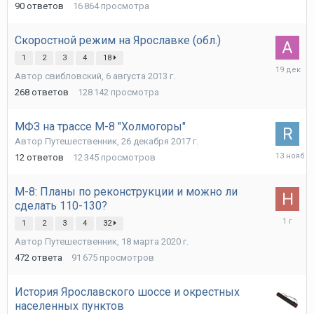
90
ответов
16 864
просмотра
Скоростной режим на Ярославке (обл.)
1
2
3
4
18
19
Автор
свибловский
,
6 августа 2013 г.
декабря
2025
268
ответов
128 142
просмотра
г.
МФЗ на трассе М-8 "Холмогоры"
Автор
Путешественник
,
26 декабря 2017 г.
13
12
ответов
12 345
просмотров
ноября
2025
г.
М-8: Планы по реконструкции и можно ли
сделать 110-130?
22
1
2
3
4
32
декабря
Автор
Путешественник
,
18 марта 2020 г.
2024
г.
472
ответа
91 675
просмотров
История Ярославского шоссе и окрестных
населенных пунктов