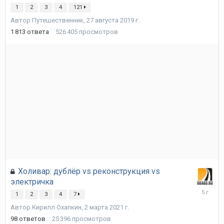
июля
1
2
3
4
121
Автор
Путешественник
,
27 августа 2019 г.
1 813
ответа
526 405
просмотров
Холивар: дублёр vs реконструкция vs
электричка
9
1
2
3
4
7
марта
Автор
Кирилл Охапкин
,
2 марта 2021 г.
2021
г.
98
ответов
25 396
просмотров