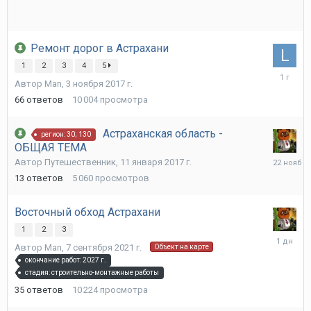
Ремонт дорог в Астрахани
1
2
3
4
5
8
Автор
Man
,
3 ноября 2017 г.
февраля
2025
66
ответов
10 004
просмотра
г.
Астраханская область -
регион: 30; 130
ОБЩАЯ ТЕМА
22
Автор
Путешественник
,
11 января 2017 г.
ноября
13
ответов
5 060
просмотров
2025
г.
Восточный обход Астрахани
1
2
3
Вчера
Автор
Man
,
7 сентября 2021 г.
Объект на карте
в
окончание работ: 2027 г.
19:17
стадия: строительно-монтажные работы
35
ответов
10 224
просмотра