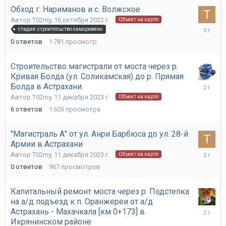
Обход г. Нариманов и с. Волжское
Автор
T02my
,
16 октября 2022 г.
Объект на карте
16
стадия: строительство заморожено
октября
0
ответов
1 781
просмотр
2022
г.
Строительство магистрали от моста через р.
Кривая Болда (ул. Соликамская) до р. Прямая
8
Болда в Астрахани
января
Автор
T02my
,
11 декабря 2023 г.
Объект на карте
2024
6
ответов
1 603
просмотра
г.
"Магистраль А" от ул. Анри Барбюса до ул. 28-й
Армии в Астрахани
11
Автор
T02my
,
11 декабря 2023 г.
Объект на карте
декабря
0
ответов
967
просмотров
2023
г.
Капитальный ремонт моста через р. Подстепка
на а/д подъезд к п. Оранжереи от а/д
16
Астрахань - Махачкала [км 0+173] в
февраля
Икрянинском районе