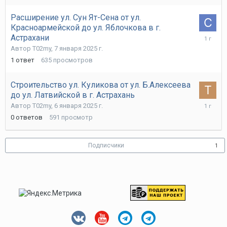
Расширение ул. Сун Ят-Сена от ул.
Красноармейской до ул. Яблочкова в г.
7
Астрахани
января
Автор
T02my
,
7 января 2025 г.
2025
1
ответ
635
просмотров
г.
Строительство ул. Куликова от ул. Б.Алексеева
до ул. Латвийской в г. Астрахань
6
Автор
T02my
,
6 января 2025 г.
января
0
ответов
591
просмотр
2025
г.
Подписчики
1