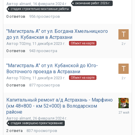
2024
Автор
almant
,
16 февраля 2024 г.
окончание работ: 2026 г.
г.
стадия: строительно-монтажные работы
0
ответов
956
просмотров
"Магистраль А" от ул. Богдана Хмельницкого
до ул. Кубанская в Астрахани
11
Автор
T02my
,
11 декабря 2023 г.
Объект на карте
декабря
0
ответов
943
просмотра
2023
г.
"Магистраль А" от ул. Кубанской до Юго-
Восточного проезда в Астрахани
11
Автор
T02my
,
11 декабря 2023 г.
Объект на карте
декабря
0
ответов
877
просмотров
2023
г.
Капитальный ремонт а/д Астрахань - Марфино
(км 48+800 - км 52+000) в Володарском
27
районе
мая
Автор
almant
,
26 февраля 2024 г.
стадия: завершено проектирование
2
ответа
837
просмотров