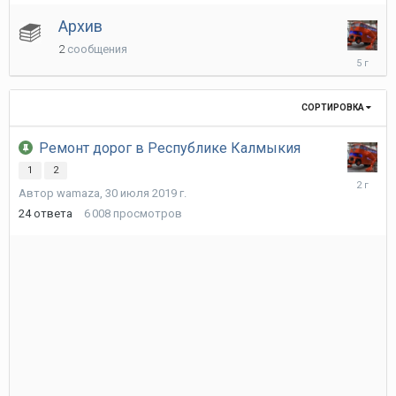
Архив
2
сообщения
28
мая
2021
г.
СОРТИРОВКА
Ремонт дорог в Республике Калмыкия
1
2
31
Автор
wamaza
,
30 июля 2019 г.
января
2024
24
ответа
6 008
просмотров
г.