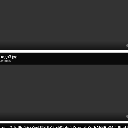
надз3.jpg
От kleo
imgi_2_KU