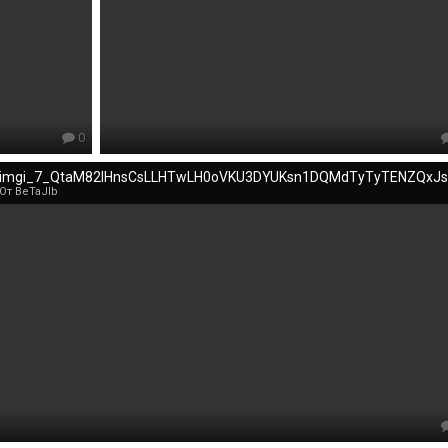
0
От BeTaJIb