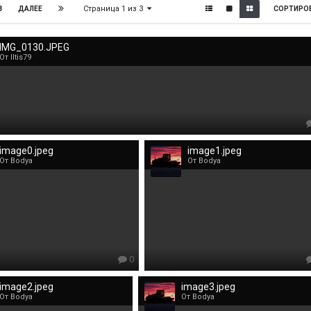
Страница 1 из 3
3
СОРТИРО
ДАЛЕЕ
IMG_0130.JPEG
От Iltis79
image0.jpeg
image1.jpeg
От Bodya
От Bodya
0
image2.jpeg
image3.jpeg
От Bodya
От Bodya