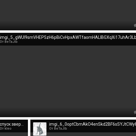
От BeTaJIb
спуск зверопроход.jpg
От kleo
От BeTaJIb