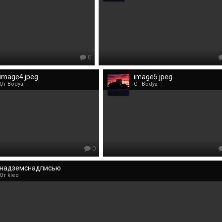
0
image4.jpeg
image5.jpeg
От Bodya
От Bodya
0
надземснадписью
От kleo