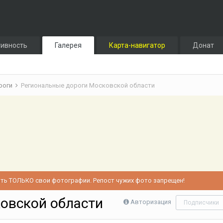
тивность
Галерея
Карта-навигатор
Донат
ороги
Региональные дороги Московской области
ь ТОЛЬКО свои фотографии. Репост чужих фото запрещен!
овской области
Авторизация
Подписчики