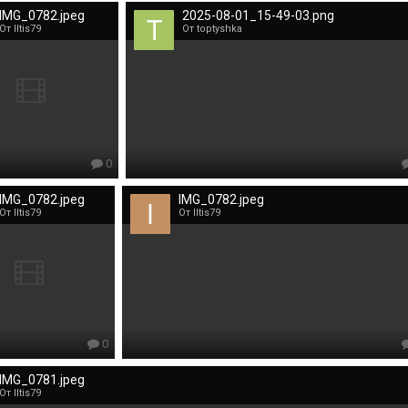
IMG_0782.jpeg
2025-08-01_15-49-03.png
От Iltis79
От toptyshka
0
IMG_0782.jpeg
IMG_0782.jpeg
От Iltis79
От Iltis79
0
IMG_0781.jpeg
От Iltis79