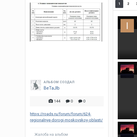
1
2
АЛЬБОМ СОЗДАЛ
BeTaJIb
144
0
0
https://roads.ru/forum/forum/624-
regionalnye-dorogi-moskovskoy-oblasti/
Жалоба на альбом