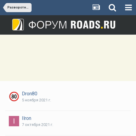
Разворотная эстакада с пр-та Генерала Дорохова (ЮДКП) к ТПУ «Аминьевское»
Dron80
5 ноября 2021 г.
Ilron
7 октября 2021 г.