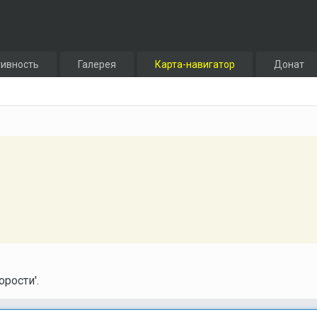
тивность
Галерея
Карта-навигатор
Донат
рости'.