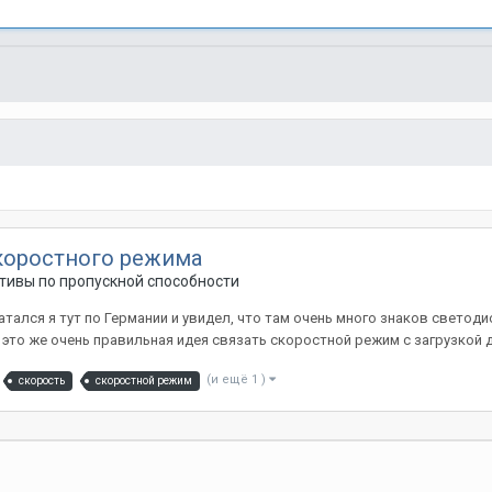
коростного режима
тивы по пропускной способности
катался я тут по Германии и увидел, что там очень много знаков светод
 это же очень правильная идея связать скоростной режим с загрузкой до
(и ещё 1 )
скорость
скоростной режим