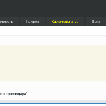
тивность
Галерея
Карта-навигатор
Донат
га краснодара'.