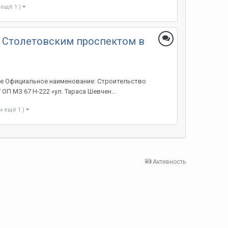
 ещё 1 )
о Столетовским проспектом в
ле Официальное наименование: Строительство
П МЗ 67 Н-222 «ул. Тараса Шевчен...
и ещё 1 )
Активность