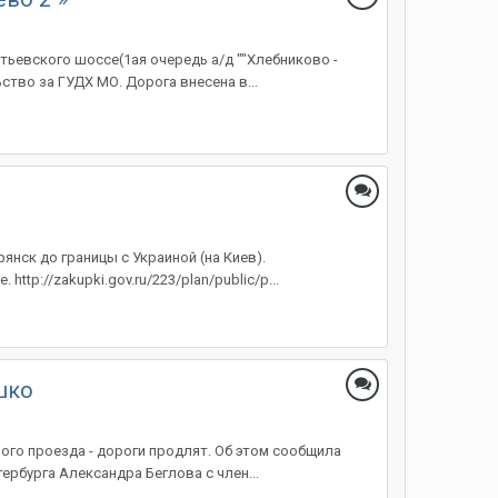
ьевского шоссе(1ая очередь а/д ""Хлебниково -
тво за ГУДХ МО. Дорога внесена в...
янск до границы с Украиной (на Киев).
tp://zakupki.gov.ru/223/plan/public/p...
шко
го проезда - дороги продлят. Об этом сообщила
ербурга Александра Беглова с член...