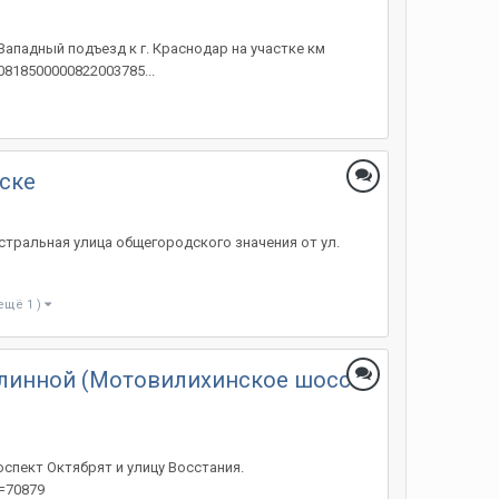
ападный подъезд к г. Краснодар на участке км
0818500000822003785...
рске
стральная улица общегородского значения от ул.
 ещё 1 )
 Целинной (Мотовилихинское шоссе
оспект Октябрят и улицу Восстания.
D=70879