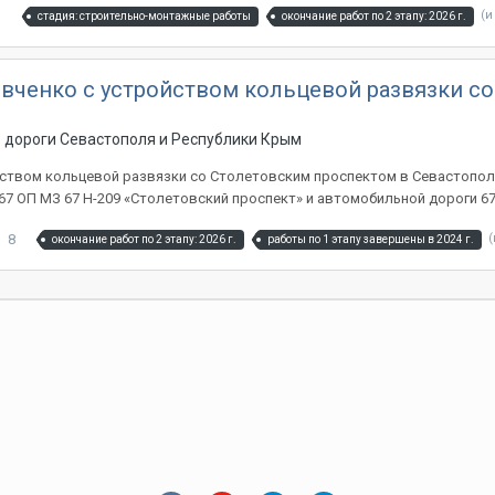
3
(и
стадия: строительно-монтажные работы
окончание работ по 2 этапу: 2026 г.
евченко с устройством кольцевой развязки с
 дороги Севастополя и Республики Кры м
ойством кольцевой развязки со Столетовским проспектом в Севастопо
 ОП МЗ 67 Н-209 «Столетовский проспект» и автомобильной дороги 67 О
8
(
окончание работ по 2 этапу: 2026 г.
работы по 1 этапу завершены в 2024 г.