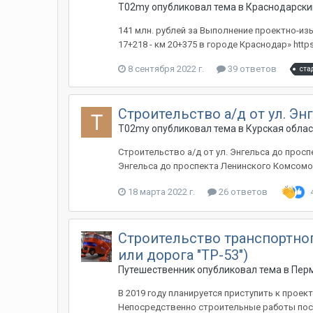
T02my
опубликовал тема в
Краснодарски
141 млн. рублей за Выполнение проектно-из
17+218 - км 20+375 в городе Краснодар» http
8 сентября 2022 г.
39 ответов
ста
Строительство а/д от ул. Э
T02my
опубликовал тема в
Курская обла
Строительство а/д от ул. Энгельса до прос
Энгельса до проспекта Ленинского Комсомола 
18 марта 2022 г.
26 ответов
Строительство транспортного
или дорога "ТР-53")
Путешественник
опубликовал тема в
Перм
В 2019 году планируется приступить к проек
Непосредственно строительные работы постар