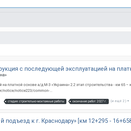
струкция с последующей эксплуатацией на пла
ина»
на платной основе а/д М-3 «Украина» 2.2 этап строительства - км 65 –
er/notice/notice223/common-...
(и ещё 2 )
стадия: строительно-монтажные работы
окончание работ: 2027 г.
подъезд к г. Краснодару» [км 12+295 - 16+658,