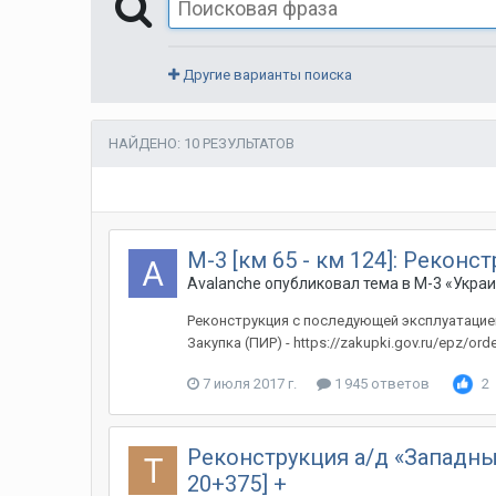
Другие варианты поиска
НАЙДЕНО: 10 РЕЗУЛЬТАТОВ
М-3 [км 65 - км 124]: Рекон
Avalanche
опубликовал тема в
М-3 «Укра
Реконструкция с последующей эксплуатацией 
Закупка (ПИР) - https://zakupki.gov.ru/epz/ord
7 июля 2017 г.
1 945 ответов
2
Реконструкция а/д «Западный 
20+375] +