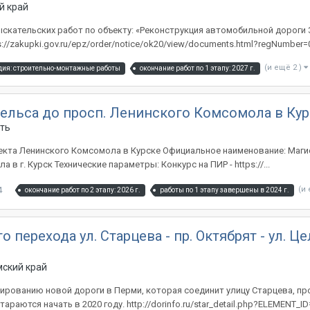
й край
ыскательских работ по объекту: «Реконструкция автомобильной дороги З
s://zakupki.gov.ru/epz/order/notice/ok20/view/documents.html?regNumber=
(и ещё 2 )
дия: строительно-монтажные работы
окончание работ по 1 этапу: 2027 г.
нгельса до просп. Ленинского Комсомола в Ку
сть
пекта Ленинского Комсомола в Курске Официальное наименование: Маги
в г. Курск Технические параметры: Конкурс на ПИР - https://...
4
(и
окончание работ по 2 этапу: 2026 г.
работы по 1 этапу завершены в 2024 г.
 перехода ул. Старцева - пр. Октябрят - ул.
ский край
тированию новой дороги в Перми, которая соединит улицу Старцева, пр
аются начать в 2020 году. http://dorinfo.ru/star_detail.php?ELEMENT_I