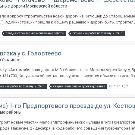
ьные дороги Московской области
д по вопросу строительства новой дороги из Катюшек до Старошеремет
2"). Администрации пришли к общему решению и дороги быть. Строительс
стадия: строительно-монтажные работы
окончание работ по 2 этапу: 2026 г.
звязка у с. Головтеево
«Украина»
ту: «Автомобильная дорога М-3 «Украина» - от Москвы через Калугу, Бр
31+700, Калужская область» - конкурс планируется объявить в декабре. ht
(и ещё 1 )
нчание работ по 2 этапу: 2026 г.
стадия: завершено проектирование
е) 1-го Предпортового проезда до ул. Костю
ые районы
троят новые участки Малой Митрофаньевской улицы и 1-го Предпортово
ода. Накануне, 27 декабря, в ходе рабочего совещания губернатора Пет