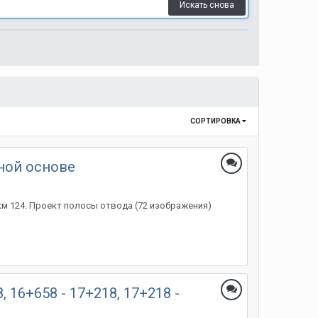
Искать снова
СОРТИРОВКА
тной основе
 км 124. Проект полосы отвода (72 изображения)
 16+658 - 17+218, 17+218 -