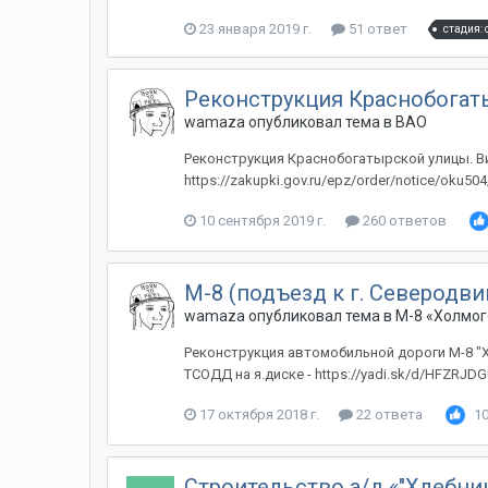
23 января 2019 г.
51 ответ
стадия:
Реконструкция Краснобогат
wamaza
опубликовал тема в
ВАО
Реконструкция Краснобогатырской улицы. Виз
https://zakupki.gov.ru/epz/order/notice/oku
10 сентября 2019 г.
260 ответов
М-8 (подъезд к г. Северодвин
wamaza
опубликовал тема в
М-8 «Холмо
Реконструкция автомобильной дороги М-8 "Х
ТСОДД на я.диске - https://yadi.sk/d/HFZRJDG0
17 октября 2018 г.
22 ответа
1
Строительство а/д «"Хлебни