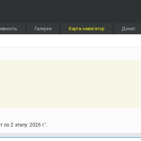
тивность
Галерея
Карта-навигатор
Донат
о 2 этапу: 2026 г.'.