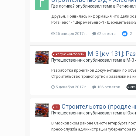
Где логика?
опубликовал тема в
Регионал
Друзья. Появилась информация что дали хо
Рогачево" - "Шереметьево-1 - Шереметьево-
26 января 2017 г.
62 ответа
2
М-3 [км 131]: Ра
калужская область
Путешественник
опубликовал тема в
М-3 
Разработка проектной документации по объек
Строительство транспортной развязки на км 1
5 декабря 2017 г.
186 ответов
око
Строительство (продлени
3
Путешественник
опубликовал тема в
Южн
В Московском районе Санкт-Петербурга пос
пресс-служба администрации губернатора гор