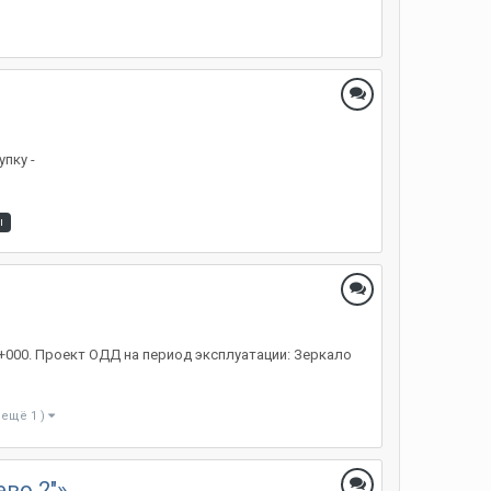
пку -
ы
3+000. Проект ОДД на период эксплуатации: Зеркало
 ещё 1 )
во 2"»