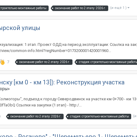
(и ещё 1 )
 строительно-монтажные работы
окончание работ по 2 этапу: 2026 г.
ырской улицы
уализация: 1 этап. Проект ОДД на период эксплуатации: Ссылка на заку
504/view/common-info.html?regNumber=0173200001420001960...
7
окончание работ по 2 этапу: 2026 г.
стадия: строительно-монтажные работ
ску [км 0 - км 13]): Реконструкция участка
горы»
олмогоры", подъезд к городу Северодвинск на участке км 0+700 - км 1
fTaObQ Ссылки на закупки (1 этап) - http:/...
0
(и
окончание работ по 2 этапу: 2026 г.
стадия: строительно-монтажные работы
ково - Рогачево" - "Шереметьево 1- Шереметье