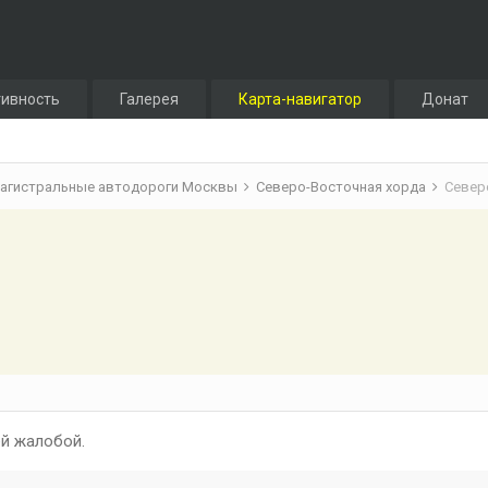
тивность
Галерея
Карта-навигатор
Донат
агистральные автодороги Москвы
Северо-Восточная хорда
Север
й жалобой.