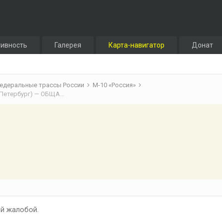
тивность
Галерея
Карта-навигатор
Донат
едеральные трассы России
М-10 «Россия»
М-10 «Россия» (Москва - Тверь - Великий Новгород - Санкт-Петербург) — ОБЩАЯ ТЕМА
й жалобой.