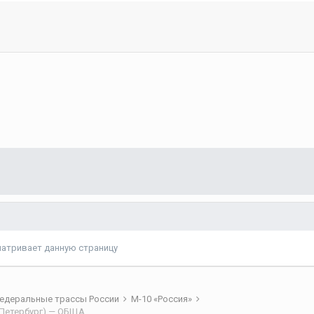
матривает данную страницу
едеральные трассы России
М-10 «Россия»
М-10 «Россия» (Москва - Тверь - Великий Новгород - Санкт-Петербург) — ОБЩАЯ ТЕМА