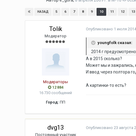
Автор
e_gora
,
8 апреля 2009 г.
в
М-10 «Росс
5
6
7
8
9
10
11
12
13
НАЗАД
Tolik
Опубликовано
1 июля 2014
Модератор
youngfolk сказал:
2014 г предусмотрено
А в 2015 сколько?
Может мы и зажрались, 
И ввод через полтора го
Модераторы
А картинки-то есть?
12 884
16 730 сообщений
Город:
ПП
dvg13
Опубликовано
23 августа 2
Постоянный участник