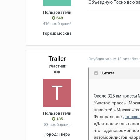
Объездную Тосно всю за
Пользователи
549
416 сообщений
Город:
москва
Trailer
Опубликовано
13 октября 
Участник
Цитата
Около 325 км трассы 
Участок трассы Моск
новостей «Москва» с
Пользователи
Федеральное
дорожн
135
«Для нас очень важно
83 сообщения
что единовременное
Город:
Тверь
автомобилистов набра