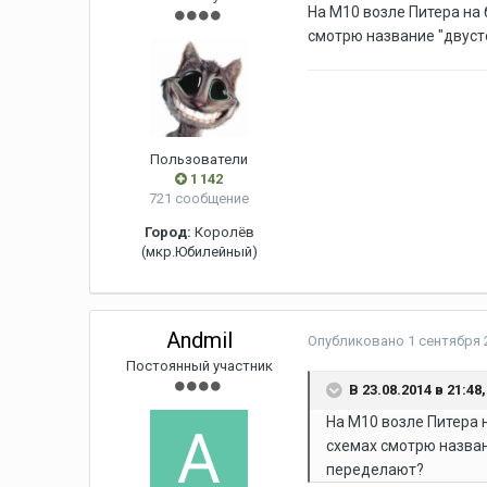
На М10 возле Питера на
смотрю название "двуст
Пользователи
1 142
721 сообщение
Город:
Королёв
(мкр.Юбилейный)
Andmil
Опубликовано
1 сентября 2
Постоянный участник
В 23.08.2014 в 21:48
На М10 возле Питера 
схемах смотрю назван
переделают?