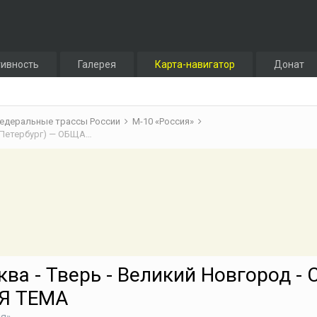
тивность
Галерея
Карта-навигатор
Донат
едеральные трассы России
М-10 «Россия»
М-10 «Россия» (Москва - Тверь - Великий Новгород - Санкт-Петербург) — ОБЩАЯ ТЕМА
ва - Тверь - Великий Новгород - 
АЯ ТЕМА