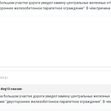
 большом участке дороги увидел замену центральных железных от
ороннее железобетонное парапетное ограждение". В чём причина 
014 г.
, dvg13 сказал:
на большом участке дороги увидел замену центральных железных 
ие "двустороннее железобетонное парапетное ограждение". В чём