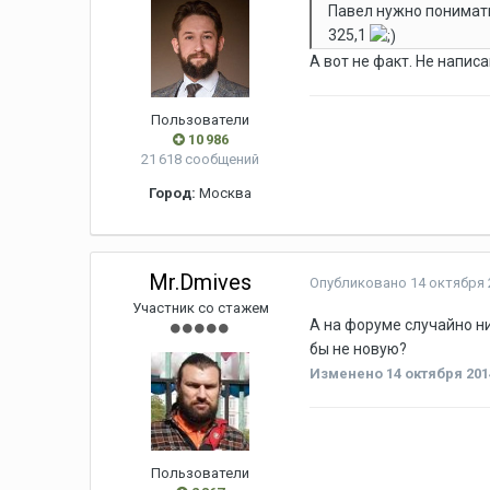
Павел нужно понимать
325,1
А вот не факт. Не напис
Пользователи
10 986
21 618 сообщений
Город:
Москва
Mr.Dmives
Опубликовано
14 октября 
Участник со стажем
А на форуме случайно ни
бы не новую?
Изменено
14 октября 201
Пользователи