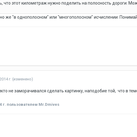
, что этот километраж нужно поделить на полосность дороги. М
ано же "в однополосном" или "многополосном" исчислении. Понимай
2014 г.
(изменено)
кто не заморачивался сделать картинку, наподобие той, что в тем
4 г.
пользователем Mr.Dmives