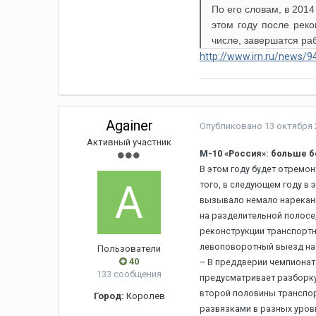
По его словам, в 2014
этом году после реко
числе, завершатся раб
http://www.irn.ru/news/9
Againer
Опубликовано
13 октября 
Активный участник
М-10 «Россия»: больше 
В этом году будет отремон
того, в следующем году в
вызывало немало нарекани
на разделительной полосе
реконструкции транспортн
левоповоротный выезд на 
Пользователи
40
– В преддверии чемпионата
133 сообщения
предусматривает разборку
второй половины транспор
Город:
Королев
развязками в разных уров