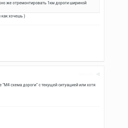
ожно же отремонтировать 1км дороги шириной
 как хочешь )
Жалоба
е "М4 схема дороги" с текущей ситуацией или хотя