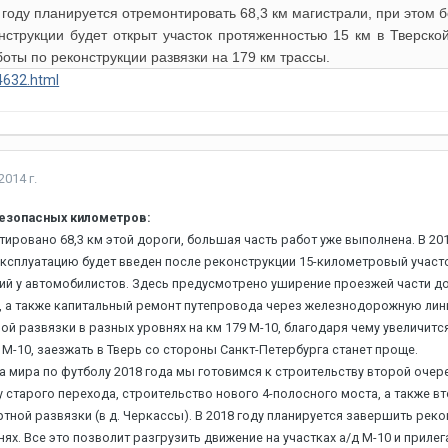
 году планируется отремонтировать 68,3 км магистрали, при этом 
нструкции будет открыт участок протяженностью 15 км в Тверской
оты по реконструкции развязки на 179 км трассы.
4632.html
2014 г.
безопасных километров:
тировано 68,3 км этой дороги, большая часть работ уже выполнена. В 20
 эксплуатацию будет введен после реконструкции 15-километровый участ
й у автомобилистов. Здесь предусмотрено уширение проезжей части до
, а также капитальный ремонт путепровода через железнодорожную лини
ой развязки в разных уровнях на км 179 М-10, благодаря чему увеличит
М-10, заезжать в Тверь со стороны Санкт-Петербурга станет проще.
 мира по футболу 2018 года мы готовимся к строительству второй очере
 старого перехода, строительство нового 4-полосного моста, а также в
тной развязки (в д. Черкассы). В 2018 году планируется завершить рек
нях. Все это позволит разгрузить движение на участках а/д М-10 и при