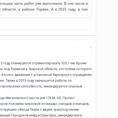
большая часть работ уже выполнена. В том числе в
 области, в районе Торжка. А в 2015 году, в том
Жалоба
15 году планируется отремонтировать 325,1 км. Кроме
ок под Торжком в Тверской области, состояние которого
 4 полос движения с установкой барьерного ограждения
ю. Также в 2015 году завершатся работы по
ся пропускная способность, ликвидируется опасный
ди Мигаловского моста (км 176 М-10). Проект
торой половины верховой эстакады, съездов и въездов,
онструкцию обхода Твери с двумя транспортными
легающей городской инфраструктуры, ликвидировать