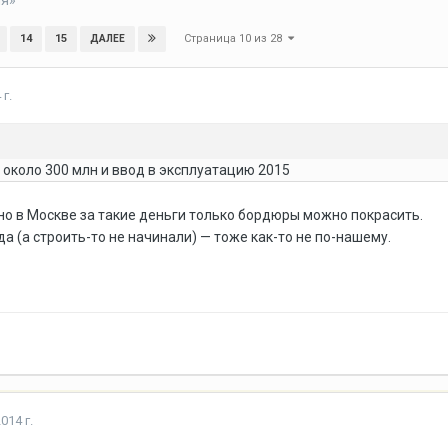
ия»
Страница 10 из 28
14
15
ДАЛЕЕ
 г.
 около 300 млн и ввод в эксплуатацию 2015
но в Москве за такие деньги только бордюры можно покрасить.
да (а строить-то не начинали) — тоже как-то не по-нашему.
014 г.