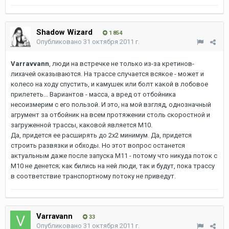
Shadow Wizard
1 854
Опубликовано
31 октября 2011 г.
Varravvann
, люди на встречке не только из-за кретинов-
лихачей оказываются. На трассе случается всякое - может и
колесо на ходу спустить, и камушек или болт какой в лобовое
прилететь... Вариантов - масса, а вред от отбойника
несоизмерим с его пользой. И это, на мой взгляд, однозначный
агрумент за отбойник на всем протяжении столь скоростной и
загруженной трассы, каковой является М10.
Да, придется ее расширять до 2х2 минимум. Да, придется
строить развязки и обходы. Но этот вопрос останется
актуальным даже после запуска М11 - потому что никуда поток с
М10 не денется; как бились на ней люди, так и будут, пока трассу
в соответствие транспортному потоку не приведут.
Varravann
33
Опубликовано
31 октября 2011 г.