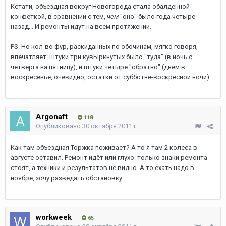
Кстати, объездная вокруг Новогорода стала обалденной
конфеткой, в сравнении с тем,
чем
"оно" было года четыре
назад... И ремонты идут на всем протяжении.
PS. Но кол-во фур, раскиданных по обочинам, мягко говоря,
впечатляет: штуки три кувЫркнутых было "туда" (в ночь с
четверга на пятницу), и штуки четыре "обратно" (днем в
воскресенье, очевидно, остатки от субботне-воскресной ночи)...
Argonaft
118
Опубликовано
30 октября 2011 г.
Как там объездная Торжка поживает? А то я там 2 колеса в
августе оставил. Ремонт идёт или глухо: только знаки ремонта
стоят, а техники и результатов не видно. А то ехать надо в
ноябре, хочу разведать обстановку.
workweek
65