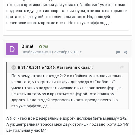
того, что кретины-лихачи для ухода от "лобовых" умеют только
подрезать идущие в их направлении фуры, а не жать на тормоз и
прятаться за фурой - это слишком дорого. Надо людей
перевоспитывать прежде всего. Но это уже оффтоп, да.
Dima!
765
Опубликовано
31 октября 2011 г.
В 31.10.2011 в 12:46, Varravann сказал:
По-моему, строить везде 2+2 с отбойником исключительно
из-за того, что кретины-лихачи для ухода от "лобовых"
умеют только подрезать идущие в их направлении фуры, а
не жать на тормоз и прятаться за фурой - это слишком
дорого. Надо людей перевоспитывать прежде всего. Но
это уже оффтоп, да.
А Я считаю все федеральные дороги должны быть минимум 2+2.
А уж центральная трасса меж двух столиц и подавно. Хотя до 14г
центральная у нас М4.