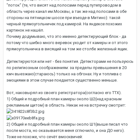
"поток" (те, что висят над полосами перед путепроводом в
область через канал им.Москвы, а так же над полосами в обе
стороны на пятницком шоссе при въезде в Митино): такой
черный прямоугольничек под камерой. На яндексе похожих
картинок не нашёл.
Почему додумываю, что это именно детектирующий блок - да
потому что шибко много веревок уходит от камеры и от этого
прямоугольничка в висящий на том же столбе железный ящик.
Детектируются или нет - без понятия. Детекторами не пользуюсь
по религиозным соображениям: за пределы превышения в 20
кмч выезжаю(стараюсь) только на обгонах. Ну и топлива с
эмоциями в этом случае поедается существенно меньше.
Вот, наковырял из своего регистратора(согласно его ТТХ).
1) Общий и подробный план камеры около Ш2(над красным
рекламным щитом) в область. Никак не на встречку смотрит:
2) Общий и подробный план камеры около Ш1(выше писал что
после моста, но оказывается меня сглючило, и она ДО него).
Тоже не похоже, что сечёт вмосквичей: