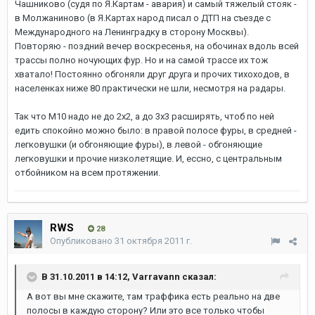
Чашниково (судя по Я.Картам - авария) и самый тяжелый стояк -
в Молжаниново (в Я.Картах народ писал о ДТП на съезде с
Международного на Ленинградку в сторону Москвы).
Повторяю - поздний вечер воскресенья, на обочинах вдоль всей
трассы полно ночующих фур. Но и на самой трассе их тож
хватало! Постоянно обгоняли друг друга и прочих тихоходов, в
населенках ниже 80 практически не шли, несмотря на радары.
Так что М10 надо не до 2х2, а до 3х3 расширять, чтоб по ней
едить спокойно можно было: в правой полосе фуры, в средней -
легковушки (и обгоняющие фуры), в левой - обгоняющие
легковушки и прочие низколетящие. И, ессно, с центральным
отбойником на всем протяжении.
RWS
28
Опубликовано
31 октября 2011 г.
В 31.10.2011 в 14:12, Varravann сказал:
А вот вы мне скажите, там траффика есть реально на две
полосы в каждую сторону? Или это все только чтобы