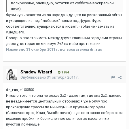
воскресенье, очевидно, остатки от субботне-воскресной
ночи)...
Фуры кувыркаются из-за народа, идущего на рискованный обгон
и уходящего из-под "лобовых" прямо под фуры. Фуры,
соответственно, кувыркаются в кювет, чтобы не наехать на
ушедшего.
Позорно просто иметь между двумя главными городами страны
дорогу, которая не минимум 2+2 на всём протяжении.
Изменено
31 октября 2011 г.
пользователем dr_rus
Shadow Wizard
1 854
Опубликовано
31 октября 2011 г.
dr_rus
, +100500
И мало того, что она не везде 2х2 - даже там, где она 2х2, далеко
не везде имеется центральный отбойник; я уж молчу про
прохождение трассы по минимум 3-м крупным городам
(Солнечногорск, Клин, ВышВолочек) - где постоянно собираются
нехилые пробки - и бесчисленное количество населенных
пунктов поменьше.