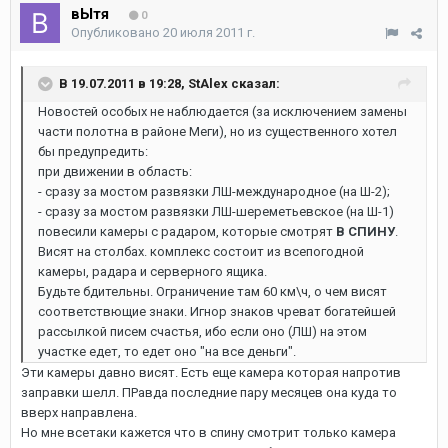
вЫтя
0
Опубликовано
20 июля 2011 г.
В 19.07.2011 в 19:28, StAlex сказал:
Новостей особых не наблюдается (за исключением замены
части полотна в районе Меги), но из существенного хотел
бы предупредить:
при движении в область:
- сразу за мостом развязки ЛШ-международное (на Ш-2);
- сразу за мостом развязки ЛШ-шереметьевское (на Ш-1)
повесили камеры с радаром, которые смотрят
В СПИНУ
.
Висят на столбах. комплекс состоит из всепогодной
камеры, радара и серверного ящика.
Будьте бдительны. Ограничение там 60 км\ч, о чем висят
соответствющие знаки. Игнор знаков чреват богатейшей
рассылкой писем счастья, ибо если оно (ЛШ) на этом
участке едет, то едет оно "на все деньги".
Эти камеры давно висят. Есть еще камера которая напротив
заправки шелл. ПРавда последние пару месяцев она куда то
вверх направлена.
Но мне всетаки кажется что в спину смотрит только камера