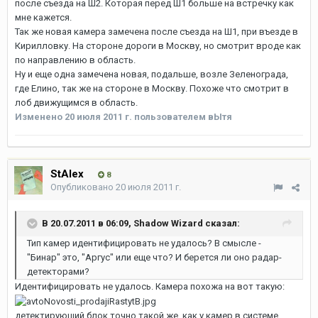
после съезда на Ш2. Которая перед Ш1 больше на встречку как
мне кажется.
Так же новая камера замечена после съезда на Ш1, при въезде в
Кирилловку. На стороне дороги в Москву, но смотрит вроде как
по направлению в область.
Ну и еще одна замечена новая, подальше, возле Зеленограда,
где Елино, так же на стороне в Москву. Похоже что смотрит в
лоб движущимся в область.
Изменено
20 июля 2011 г.
пользователем вЫтя
StAlex
8
Опубликовано
20 июля 2011 г.
В 20.07.2011 в 06:09, Shadow Wizard сказал:
Тип камер идентифицировать не удалось? В смысле -
"Бинар" это, "Аргус" или еще что? И берется ли оно радар-
детекторами?
Идентифицировать не удалось. Камера похожа на вот такую:
детектирующий блок точно такой же, как у камер в системе