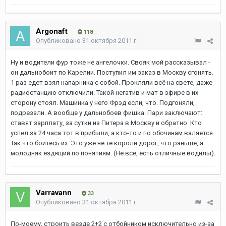
Argonaft
118
Опубликовано
31 октября 2011 г.
Ну и водители фур тоже не ангелочки. Свояк мой рассказывал -
он дальнобоит по Карелии. Поступил им заказ в Москву сгонять.
1 раз едет взял напарника с собой. Прокляли всё на свете, даже
радиостанцию отключили. Такой негатив и мат в эфире в их
сторону стоял. Машинка у него Фрэд если, что. Подгоняли,
подрезали. А вообще у дальнобоев фишка. Пари заключают:
ставят зарплату, за сутки из Питера в Москву и обратно. Кто
успел за 24 часа тот в прибыли, а кто-то и по обочинам валяется.
Так что бойтесь их. Это уже не те короли дорог, что раньше, а
молодняк ездящий по понятиям. (Не все, есть отличные водилы).
Varravann
33
Опубликовано
31 октября 2011 г.
По-моему, строить везде 2+2 с отбойником исключительно из-за