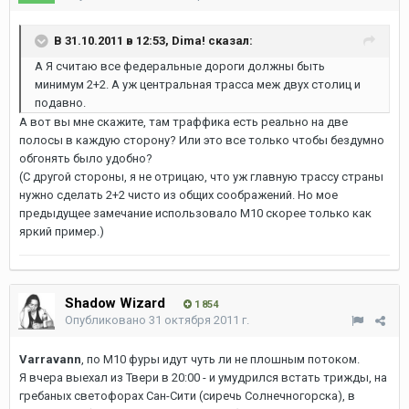
В 31.10.2011 в 12:53, Dima! сказал:
А Я считаю все федеральные дороги должны быть
минимум 2+2. А уж центральная трасса меж двух столиц и
подавно.
А вот вы мне скажите, там траффика есть реально на две
полосы в каждую сторону? Или это все только чтобы бездумно
обгонять было удобно?
(С другой стороны, я не отрицаю, что уж главную трассу страны
нужно сделать 2+2 чисто из общих соображений. Но мое
предыдущее замечание использовало М10 скорее только как
яркий пример.)
Shadow Wizard
1 854
Опубликовано
31 октября 2011 г.
Varravann
, по М10 фуры идут чуть ли не плошным потоком.
Я вчера выехал из Твери в 20:00 - и умудрился встать трижды, на
гребаных светофорах Сан-Сити (сиречь Солнечногорска), в