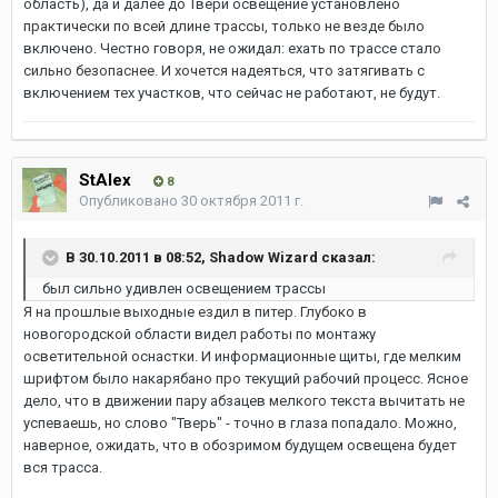
область), да и далее до Твери освещение установлено
практически по всей длине трассы, только не везде было
включено. Честно говоря, не ожидал: ехать по трассе стало
сильно безопаснее. И хочется надеяться, что затягивать с
включением тех участков, что сейчас не работают, не будут.
StAlex
8
Опубликовано
30 октября 2011 г.
В 30.10.2011 в 08:52, Shadow Wizard сказал:
был сильно удивлен освещением трассы
Я на прошлые выходные ездил в питер. Глубоко в
новогородской области видел работы по монтажу
осветительной оснастки. И информационные щиты, где мелким
шрифтом было накарябано про текущий рабочий процесс. Ясное
дело, что в движении пару абзацев мелкого текста вычитать не
успеваешь, но слово "Тверь" - точно в глаза попадало. Можно,
наверное, ожидать, что в обозримом будущем освещена будет
вся трасса.