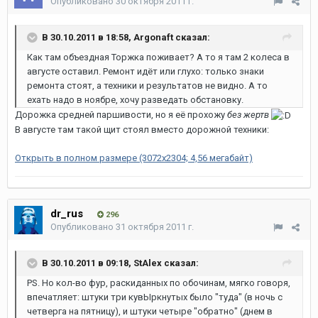
Опубликовано
30 октября 2011 г.
В 30.10.2011 в 18:58, Argonaft сказал:
Как там объездная Торжка поживает? А то я там 2 колеса в
августе оставил. Ремонт идёт или глухо: только знаки
ремонта стоят, а техники и результатов не видно. А то
ехать надо в ноябре, хочу разведать обстановку.
Дорожка средней паршивости, но я её прохожу
без жертв
В августе там такой щит стоял вместо дорожной техники:
Открыть в полном размере (3072x2304; 4,56 мегабайт)
dr_rus
296
Опубликовано
31 октября 2011 г.
В 30.10.2011 в 09:18, StAlex сказал:
PS. Но кол-во фур, раскиданных по обочинам, мягко говоря,
впечатляет: штуки три кувЫркнутых было "туда" (в ночь с
четверга на пятницу), и штуки четыре "обратно" (днем в