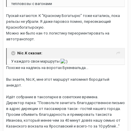
тепловозы с вагонами
Пускай катаются. К "Красному Богатырю" тоже катались, пока
рельсы не убрали. Я даже паровоз помню, пересекающий
Краснобогатырскую.
Можно же было как-то логистику переориентировать на
автотранспорт.
Nic.K сказал:
У каждого свои маршруты
Похоже на надпись на воротах Бухенвальда...
Вы знаете, Nic.K, мне этот маршрут напомнил бородатый
анекдот.
Идёт собрание в таксопарке в советские времена.
Директор парка: "Позвольте зачитать благодарственное письмо
в адрес дирекции от пассажиров такси - гостей нашего города.
Просим объявить благодарность и премировать таксиста
Иванова, который менее чем за 40 минут довёз нашу семью от
Казанского вокзала на Ярославский и всего-то за 10 рублей..."