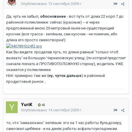
Опубликовано
13 сентября 2009 г.
Да, чуть не забыл,
обоснование
- вот путь от дома 22 корп.7 до
районной поликлиники: сейчас (красным) -- и через
предложенный мною 20-метровый ныне-не-существующий
кусочек (вся трасса - зелёным, сам кусочек - не помечен, ибо
длина его просто смехотворна!):
Как Вы видите: проделав путь, по длине равный 'только чтоб
выехать' на Большую Черкизовскую улицу, (
по которой предстоит
сначала поехать в ПРОТИВОПОЛОЖНУЮ сторону
), водитель УЖЕ
окажется у поликлиники.
Hint: примерно там же (
ну, чуток дальше
) и районный
продуктовый рынок...
YuriK
45
Опубликовано
14 сентября 2009 г.
то, что 'намазюкано' зелёным: это на 1 час работы бульдозеру,
самосвал щебёнки - и на денёк работы асфальтоукладчикам.