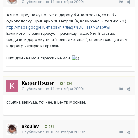
Опубликовано
11 сентября 2009 г.
А я вот предложу вот чего: дорогу бы построить, хотя бы
однополоску. Примерно 30 метров (а, возможно, и только 20!).
http://maps.google.ru/maps?hl=ru&q=%D0...sa=N&tab=wl
Если кого-то заинтересует - распишу подробно. Вкратце:
соединить дорожку типа "приподъездная", опоясывающая дом -
и дорогу, идущую к гаражам.
Hint: дом - не мой, гаражи - не мои.
Kaspar Houser
1 634
Опубликовано
11 сентября 2009 г.
ссылка вникуда. точнее, в центр Москвы.
akoulev
281
Опубликовано
13 сентября 2009 г.