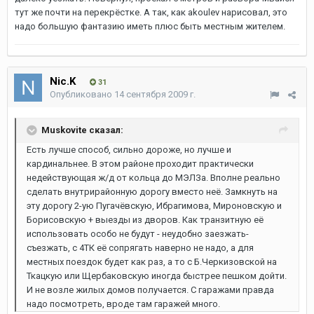
тут же почти на перекрёстке. А так, как akoulev нарисовал, это
надо большую фантазию иметь плюс быть местным жителем.
Nic.K
31
Опубликовано
14 сентября 2009 г.
Muskovite сказал:
Есть лучше способ, сильно дороже, но лучше и
кардинальнее. В этом районе проходит практически
недействующая ж/д от кольца до МЭЛЗа. Вполне реально
сделать внутрирайонную дорогу вместо неё. Замкнуть на
эту дорогу 2-ую Пугачёвскую, Ибрагимова, Мироновскую и
Борисовскую + выезды из дворов. Как транзитную её
использовать особо не будут - неудобно заезжать-
съезжать, с 4ТК её сопрягать наверно не надо, а для
местных поездок будет как раз, а то с Б.Черкизовской на
Ткацкую или Щербаковскую иногда быстрее пешком дойти.
И не возле жилых домов получается. С гаражами правда
надо посмотреть, вроде там гаражей много.