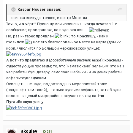
Kaspar Houser сказал:
ссылка вникуда. точнее, в центр Москвы.
Точно, ч-ч-чёрт!!! Приношу мои извинения - когда печатал 1-е
сообщение, проверял же, но подлюка-кэш....
Но, раз интерес проявлен
, то я распишу, - как и
грозился!
Вот это благословенное место на карте (дом 22
корп.7 числится по Большой Черкизовской улице):
А вот что предлагаю я (
доработанный рисунок ниже
): красным -
существующие проезды; то, что 'намазюкано' зелёным: это на 1
час работы бульдозеру, самосвал щебёнки - и на денёк работы
асфальтоукладчикам.
Освещать - не надо; водоотводных мероприятий тоже
(ландшафт там такой), - только кусочек асфальта, хотя б одна
полоса - и целый микрорайон получает выход на
1-ю
Пугачёвскую
улицу.
akoulev
281