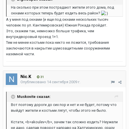
На сколько при этом пострадают жители этого дома, под
окнами которых теперь будет ездить весь район?
А у меня под окнами (и еще под окнами нескольких тысяч
человек по ул. Кантемировская) Южная Рокада пройдет.
Это, скажем так, немножко больше трафика, чем
внутридворовый проезд 1+1.
Тем не менее костьми пока никто не ложится, требования
заключаются в накрытии шумозащитными сооружениями
наземной части.
Nic.K
31
Опубликовано
14 сентября 2009 г.
Muskovite сказал:
Вот поэтому дороги до сих пор и нет и не будет, потому что
выйдут жители и костьми лягут, чтобы этого не было.
Кстати, <b>akoulev</b>, зачем так сложно ездить? Неужели
не дано, сделав поворот направо на Халтуринскую, сразу