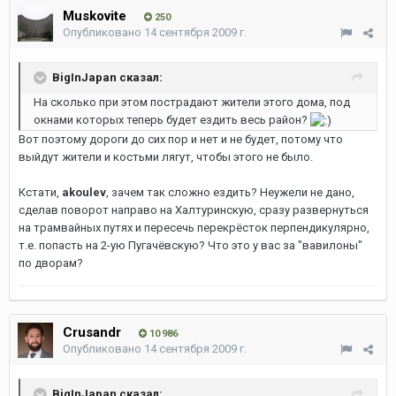
Muskovite
250
Опубликовано
14 сентября 2009 г.
BigInJapan сказал:
На сколько при этом пострадают жители этого дома, под
окнами которых теперь будет ездить весь район?
Вот поэтому дороги до сих пор и нет и не будет, потому что
выйдут жители и костьми лягут, чтобы этого не было.
Кстати,
akoulev
, зачем так сложно ездить? Неужели не дано,
сделав поворот направо на Халтуринскую, сразу развернуться
на трамвайных путях и пересечь перекрёсток перпендикулярно,
т.е. попасть на 2-ую Пугачёвскую? Что это у вас за "вавилоны"
по дворам?
Crusandr
10 986
Опубликовано
14 сентября 2009 г.
BigInJapan сказал: