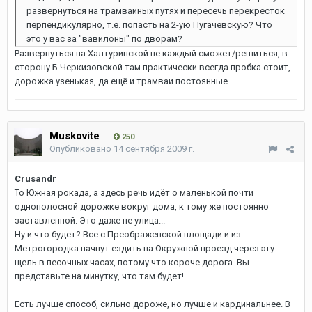
развернуться на трамвайных путях и пересечь перекрёсток
перпендикулярно, т.е. попасть на 2-ую Пугачёвскую? Что
это у вас за "вавилоны" по дворам?
Развернуться на Халтуринской не каждый сможет/решиться, в
сторону Б.Черкизовской там практически всегда пробка стоит,
дорожка узенькая, да ещё и трамваи постоянные.
Muskovite
250
Опубликовано
14 сентября 2009 г.
Crusandr
То Южная рокада, а здесь речь идёт о маленькой почти
однополосной дорожке вокруг дома, к тому же постоянно
заставленной. Это даже не улица...
Ну и что будет? Все с Преображенской площади и из
Метрогородка начнут ездить на Окружной проезд через эту
щель в песочных часах, потому что короче дорога. Вы
представьте на минутку, что там будет!
Есть лучше способ, сильно дороже, но лучше и кардинальнее. В