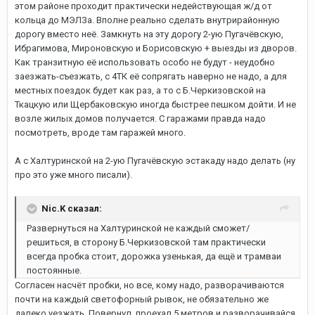
этом районе проходит практически недействующая ж/д от
кольца до МЭЛЗа. Вполне реально сделать внутрирайонную
дорогу вместо неё. Замкнуть на эту дорогу 2-ую Пугачёвскую,
Ибрагимова, Мироновскую и Борисовскую + выезды из дворов.
Как транзитную её использовать особо не будут - неудобно
заезжать-съезжать, с 4ТК её сопрягать наверно не надо, а для
местных поездок будет как раз, а то с Б.Черкизовской на
Ткацкую или Щербаковскую иногда быстрее пешком дойти. И не
возле жилых домов получается. С гаражами правда надо
посмотреть, вроде там гаражей много.
А с Халтуринской на 2-ую Пугачёвскую эстакаду надо делать (ну
про это уже много писали).
Nic.K сказал:
Развернуться на Халтуринской не каждый сможет/
решиться, в сторону Б.Черкизовской там практически
всегда пробка стоит, дорожка узенькая, да ещё и трамваи
постоянные.
Согласен насчёт пробки, но все, кому надо, разворачиваются
почти на каждый светофорный рывок, не обязательно же
далеко уезжать. Повернул, проехал 5 метров и разворачивайся