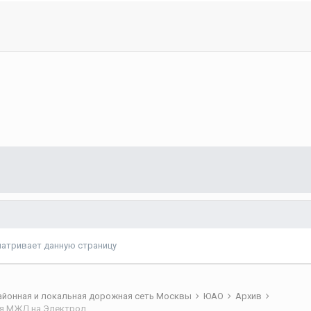
матривает данную страницу
айонная и локальная дорожная сеть Москвы
ЮАО
Архив
ЮАО: Путепровод через ж/д пути Павелецкого направления МЖД на Электролитном проезде