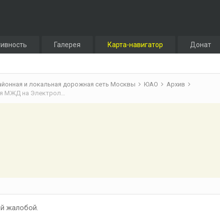
тивность
Галерея
Карта-навигатор
Донат
айонная и локальная дорожная сеть Москвы
ЮАО
Архив
ЮАО: Путепровод через ж/д пути Павелецкого направления МЖД на Электролитном проезде
й жалобой.