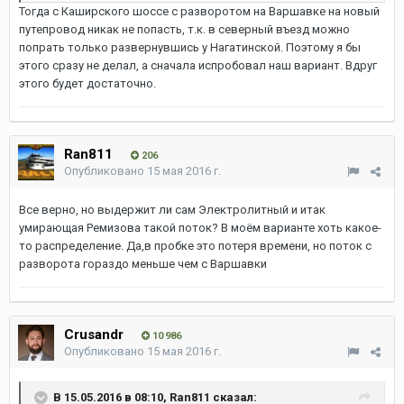
Тогда с Каширского шоссе с разворотом на Варшавке на новый
путепровод никак не попасть, т.к. в северный въезд можно
попрать только развернувшись у Нагатинской. Поэтому я бы
этого сразу не делал, а сначала испробовал наш вариант. Вдруг
этого будет достаточно.
Ran811
206
Опубликовано
15 мая 2016 г.
Все верно, но выдержит ли сам Электролитный и итак
умирающая Ремизова такой поток? В моём варианте хоть какое-
то распределение. Да,в пробке это потеря времени, но поток с
разворота гораздо меньше чем с Варшавки
Crusandr
10 986
Опубликовано
15 мая 2016 г.
В 15.05.2016 в 08:10, Ran811 сказал: