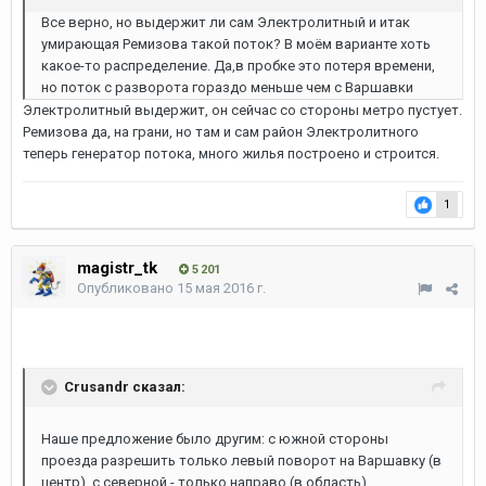
Все верно, но выдержит ли сам Электролитный и итак
умирающая Ремизова такой поток? В моём варианте хоть
какое-то распределение. Да,в пробке это потеря времени,
но поток с разворота гораздо меньше чем с Варшавки
Электролитный выдержит, он сейчас со стороны метро пустует.
Ремизова да, на грани, но там и сам район Электролитного
теперь генератор потока, много жилья построено и строится.
1
magistr_tk
5 201
Опубликовано
15 мая 2016 г.
Crusandr сказал:
Наше предложение было другим: с южной стороны
проезда разрешить только левый поворот на Варшавку (в
центр), с северной - только направо (в область).