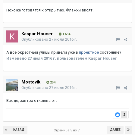
Oktion
3
Опубликовано
16 июня 2016 г.
Кстати на на стенде у путепровода указан срок сдачи 3 квартал
2016 года. Да и готово почти уже все. Та что ждать не долго.
1
ценитель
7 435
Опубликовано
26 июня 2016 г.
1.Электролитный соединили.
2.Остался верхний слой.