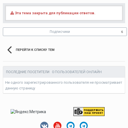
3.Асфальт на путепроводе уложили.
4.Устой со стороны Варшавки готов.