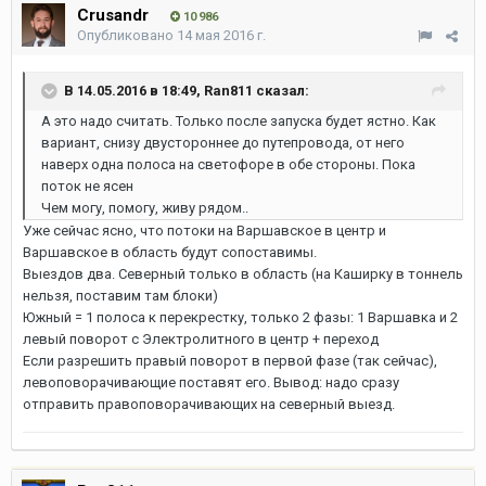
Crusandr
10 986
Опубликовано
14 мая 2016 г.
В 14.05.2016 в 18:49, Ran811 сказал:
А это надо считать. Только после запуска будет ястно. Как
вариант, снизу двустороннее до путепровода, от него
наверх одна полоса на светофоре в обе стороны. Пока
поток не ясен
Чем могу, помогу, живу рядом..
Уже сейчас ясно, что потоки на Варшавское в центр и
Варшавское в область будут сопоставимы.
Выездов два. Северный только в область (на Каширку в тоннель
нельзя, поставим там блоки)
Южный = 1 полоса к перекрестку, только 2 фазы: 1 Варшавка и 2
левый поворот с Электролитного в центр + переход
Если разрешить правый поворот в первой фазе (так сейчас),
левоповорачивающие поставят его. Вывод: надо сразу
отправить правоповорачивающих на северный выезд.