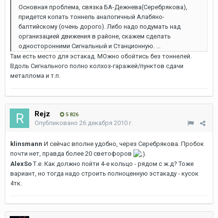
Основная проблема, связка БА-Дежнева(Серебрякова),
придется копать тоннель аналогичный Алабяно-
балтийскому (очень дорого). Либо надо подумать над
организацией движения в районе, скажем сделать
односторонними Сигнальный и Станционную. ...
Там есть место для эстакад. МОжно обойтись без тоннелей.
Вдоль Сигнального полно колхоз-гаражей/пунктов сдачи
металлома и т.п.
Rejz
5 826
Опубликовано
26 декабря 2010 г.
klinsmann
И сейчас вполне удобно, через Серебрякова. Пробок
почти нет, правда более 20 светофоров
.
AlexSo
Т.е. Как должно пойти 4-е кольцо - рядом с ж.д? Тоже
вариант, но тогда надо строить полноценную эстакаду - кусок
4тк.