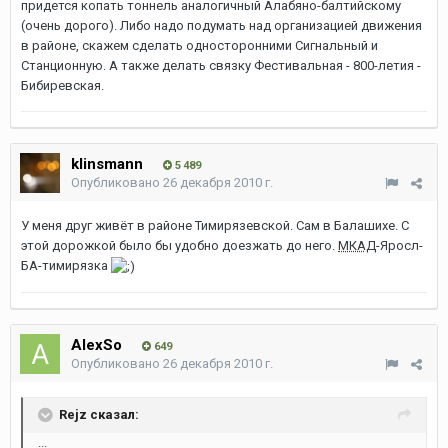
придется копать тоннель аналогичный Алабяно-балтийскому
(очень дорого). Либо надо подумать над организацией движения
в районе, скажем сделать односторонними Сигнальный и
Станционную. А также делать связку Фестивальная - 800-летия -
Бибиревская.
klinsmann
5 489
Опубликовано
26 декабря 2010 г.
У меня друг живёт в районе Тимирязевской. Сам в Балашихе. С
этой дорожкой было бы удобно доезжать до него.
МКАД
-Яросл-
БА-тимирязка
AlexSo
649
Опубликовано
26 декабря 2010 г.
Rejz сказал:
...