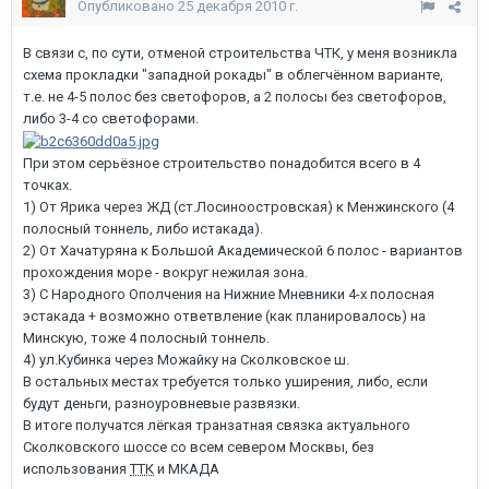
Опубликовано
25 декабря 2010 г.
В связи с, по сути, отменой строительства ЧТК, у меня возникла
схема прокладки "западной рокады" в облегчённом варианте,
т.е. не 4-5 полос без светофоров, а 2 полосы без светофоров,
либо 3-4 со светофорами.
При этом серьёзное строительство понадобится всего в 4
точках.
1) От Ярика через ЖД (ст.Лосиноостровская) к Менжинского (4
полосный тоннель, либо истакада).
2) От Хачатуряна к Большой Академической 6 полос - вариантов
прохождения море - вокруг нежилая зона.
3) С Народного Ополчения на Нижние Мневники 4-х полосная
эстакада + возможно ответвление (как планировалось) на
Минскую, тоже 4 полосный тоннель.
4) ул.Кубинка через Можайку на Сколковское ш.
В остальных местах требуется только уширения, либо, если
будут деньги, разноуровневые развязки.
В итоге получатся лёгкая транзатная связка актуального
Сколковского шоссе со всем севером Москвы, без
использования
ТТК
и МКАДА