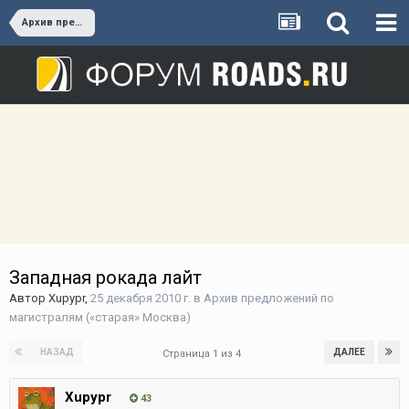
Архив предложений по магистралям («старая» Москва)
Западная рокада лайт
Автор
Xupypr
,
25 декабря 2010 г.
в
Архив предложений по
магистралям («старая» Москва)
НАЗАД
ДАЛЕЕ
Страница 1 из 4
Xupypr
43