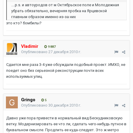
....p.s. и автоуродов от м Октябрьское поле и Молодежная
убрать обязательно, вечерняя пробка на Ярцевской
главным образом именно из-за них
это кто? бомбилы?
Vladimir
9 887
Опубликовано
27 декабря 2010 г.
Сдается мне раза 3-4 уже обсуждали подобный проект. ИМХО, не
поедет оно без серьезной реконструкции почти всех
используемых улиц.
Gringo
5
Опубликовано
30 декабря 2010 г.
Давно уже пора привести в нормальный вид Бескудниковскую
ветку. Модернизировать ее что ли, сделать чего-нибудь путное в
буквальном смысле. Продлить ее куда-следует. Это ж метро