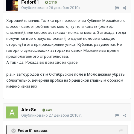
Fedor81
2 110
Опубликовано
26 декабря 2010 г.
Хороший планчик. Только при пересечении Кубинки Можайского
шоссе - самое проблемное место, тут или копать (рельеф
сложный), или скорее эстакада - но мало места. Эстакада тогда
получится всего двухполосная (по одной полосе в каждую
сторону) и это при расширении улицы Кубинки, разумеется. Не
говоря о сумасшедших заторах на самой Можайке во время
предполагаемого строительства.
А так - да, Рокада во всей своей красе
p.s. и автоуродов от м Октябрьское поле и Молодежная убрать
обязательно, вечерняя пробка на Ярцевской главным образом
именно из-за них
AlexSo
649
Опубликовано
27 декабря 2010 г.
Fedor81 сказал: