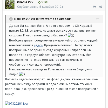
nikolas99
3 215
Опубликовано
8 декабря 2012 г.
В 08.12.2012 в 08:29, wamaza сказал:
Да как бы должен быть. А-то это совсем не СВ Хорда. В
пункте 3.2.1.3, видимо, имелась ввиду все-таки внутренняя
сторона. И что такое съезд с баранки?
Вообще вариант соединения внутренней стороны с хордой
мне понравился
здесь
. Вроде все логично. Не теряются
построенные опоры 3 съезда и удобный направленный
поворот на хорду в область с внутренней стороны без
пересечения потоков (остальное там не очень, в
особенности связка с перовской).
Направленного съезда на Плеханова типа не будет, ну и
ладно
Вот если здесь посмотреть на фото ,видно , какое маленькое
растояние между опорами. 3 ряда в очень оптимистичных
прогнозах ,а скорее всего 2 ряда. Бывший съезд превратили в
хорду.