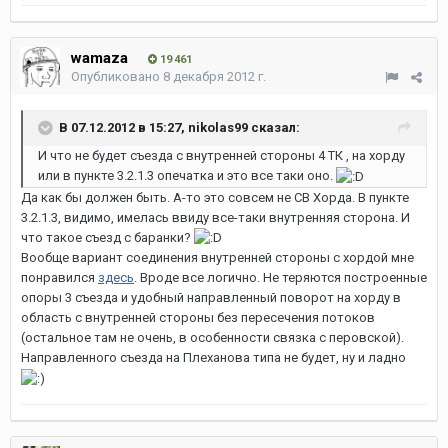
wamaza
19 461
Опубликовано
8 декабря 2012 г.
В 07.12.2012 в 15:27, nikolas99 сказал:
И что не будет съезда с внутренней стороны 4 ТК , на хорду
или в пункте 3.2.1.3 опечатка и это все таки оно.
Да как бы должен быть. А-то это совсем не СВ Хорда. В пункте
3.2.1.3, видимо, имелась ввиду все-таки внутренняя сторона. И
что такое съезд с баранки?
Вообще вариант соединения внутренней стороны с хордой мне
понравился
здесь
. Вроде все логично. Не теряются построенные
опоры 3 съезда и удобный направленный поворот на хорду в
область с внутренней стороны без пересечения потоков
(остальное там не очень, в особенности связка с перовской).
Направленного съезда на Плеханова типа не будет, ну и ладно