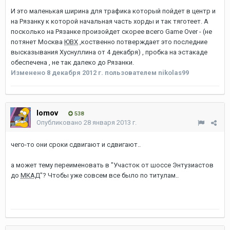
И это маленькая ширина для трафика который пойдет в центр и
на Рязанку к которой начальная часть хорды и так тяготеет. А
посколько на Рязанке произойдет скорее всего Game Over - (не
потянет Москва
ЮВХ
,коственно потверждает это последние
высказывания Хуснуллина от 4 декабря) , пробка на эстакаде
обеспечена , не так далеко до Рязанки.
Изменено
8 декабря 2012 г.
пользователем nikolas99
lomov
538
Опубликовано
28 января 2013 г.
чего-то они сроки сдвигают и сдвигают..
а может тему переименовать в "Участок от шоссе Энтузиастов
до
МКАД
"? Чтобы уже совсем все было по титулам..