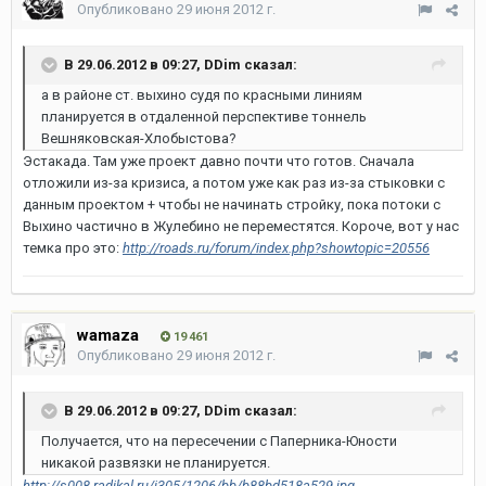
Опубликовано
29 июня 2012 г.
В 29.06.2012 в 09:27, DDim сказал:
а в районе ст. выхино судя по красными линиям
планируется в отдаленной перспективе тоннель
Вешняковская-Хлобыстова?
Эстакада. Там уже проект давно почти что готов. Сначала
отложили из-за кризиса, а потом уже как раз из-за стыковки с
данным проектом + чтобы не начинать стройку, пока потоки с
Выхино частично в Жулебино не переместятся. Короче, вот у нас
темка про это:
http://roads.ru/forum/index.php?showtopic=20556
wamaza
19 461
Опубликовано
29 июня 2012 г.
В 29.06.2012 в 09:27, DDim сказал:
Получается, что на пересечении с Паперника-Юности
никакой развязки не планируется.
http://s008.radikal.ru/i305/1206/bb/b88bd518a529.jpg