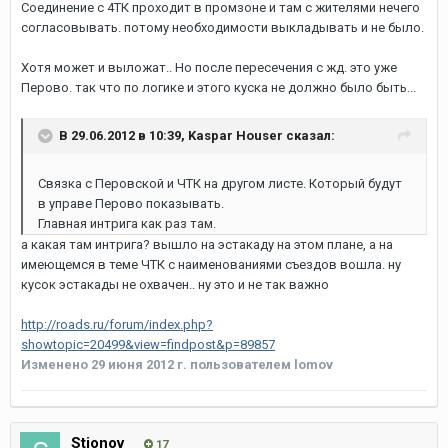
Соединение с 4ТК проходит в промзоне и там с жителями нечего
согласовывать. потому необходимости выкладывать и не было.
Хотя может и выложат.. Но после пересечения с жд. это уже
Перово. так что по логике и этого куска не должно было быть...
В 29.06.2012 в 10:39, Kaspar Houser сказал:
Связка с Перовской и ЧТК на другом листе. Который будут
в управе Перово показывать.
Главная интрига как раз там.
а какая там интрига? вышло на эстакаду на этом плане, а на
имеющемся в теме ЧТК с наименованиями съездов вошла. ну
кусок эстакады не охвачен.. ну это и не так важно
http://roads.ru/forum/index.php?
showtopic=20499&view=findpost&p=89857
Изменено
29 июня 2012 г.
пользователем lomov
Stionov
17