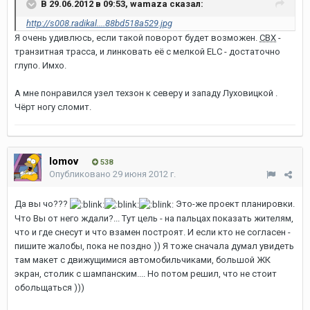
В 29.06.2012 в 09:53, wamaza сказал:
http://s008.radikal....88bd518a529.jpg
Я очень удивлюсь, если такой поворот будет возможен.
СВХ
-
транзитная трасса, и линковать её с мелкой ELC - достаточно
глупо. Имхо.
А мне понравился узел техзон к северу и западу Луховицкой .
Чёрт ногу сломит.
lomov
538
Опубликовано
29 июня 2012 г.
Да вы чо???
Это-же проект планировки.
Что Вы от него ждали?... Тут цель - на пальцах показать жителям,
что и где снесут и что взамен построят. И если кто не согласен -
пишите жалобы, пока не поздно )) Я тоже сначала думал увидеть
там макет с движущимися автомобильчиками, большой ЖК
экран, столик с шампанским.... Но потом решил, что не стоит
обольщаться )))