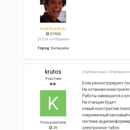
Клуб Roads.Ru
27 922
26 224 сообщения
Город:
Балашиха
krutos
Опубликовано
20 февраля 
Участник
Если реконструируют пла
На остановочном пункте
Работы завершатся к кон
На станции будет:
новый конструктив пла
современный кассовый 
система аудиоинформир
Пользователи
26
электронное табло