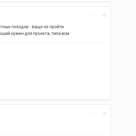
Жалоба
стных поездов - ваще не пройти.
оший нужен для проекта, типа всм.
Жалоба