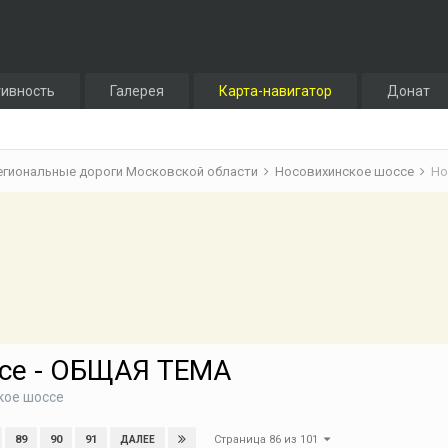
тивность
Галерея
Карта-навигатор
Донат
егиональные дороги Московской области
Носовихинское шоссе
Но
се - ОБЩАЯ ТЕМА
кое шоссе
Страница 86 из 101
89
90
91
ДАЛЕЕ