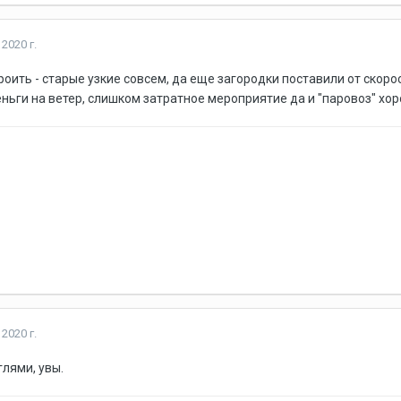
2020 г.
оить - старые узкие совсем, да еще загородки поставили от скоро
еньги на ветер, слишком затратное мероприятие да и "паровоз" хор
2020 г.
лями, увы.