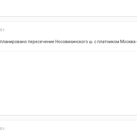
0 г.
запланировано пересечение Носовихинского ш. с платником Москва
0 г.