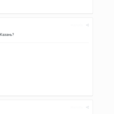
Жалоба
-Казань?
Жалоба