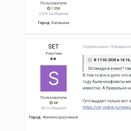
Пользователи
1 258
3 526 сообщений
Город:
Балашиха
SET
Опубликовано
18 февраля 
Участник
В 17.02.2020 в 14:16
Эстакада в есино? там
В том то все и дело что
году были конфликты ме
известно. А буквально 
Пользователи
Гугл выдает только вот
48
https://otr-online.ru/ne
83 сообщения
Город:
Железнодорожный