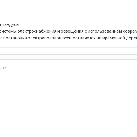
 пандусы.
системы электроснабжения и освещения с использованием совреме
от остановка электропоездов осуществляется на временной дере
0 г.