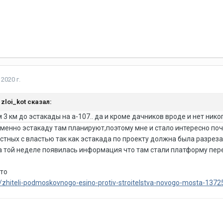
2020 г.
,
zloi_kot
сказал:
 3 км до эстакады на а-107.. да и кроме дачников вроде и нет нико
 именно эстакаду там планируют,поэтому мне и стало интересно по
стных с властью так как эстакада по проекту должна была разрез
на той неделе появилась информация что там стали платформу пер
 это
ws/zhiteli-podmoskovnogo-esino-protiv-stroitelstva-novogo-mosta-1372