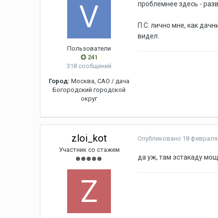
проблемнее здесь - разв
П.С. лично мне, как дач
видел.
Пользователи
241
318 сообщений
Город:
Москва, САО / дача
Богородский городской
округ
zloi_kot
Опубликовано
18 февраля 
Участник со стажем
да уж, там эстакаду мо