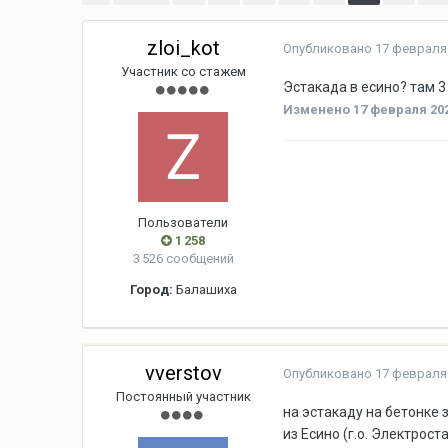
zloi_kot
Опубликовано
17 февраля 
Участник со стажем
Эстакада в есино? там 3 
Изменено
17 февраля 202
Пользователи
1 258
3 526 сообщений
Город:
Балашиха
vverstov
Опубликовано
17 февраля 
Постоянный участник
на эстакаду на бетонке 
из Есино (г.о. Электрос