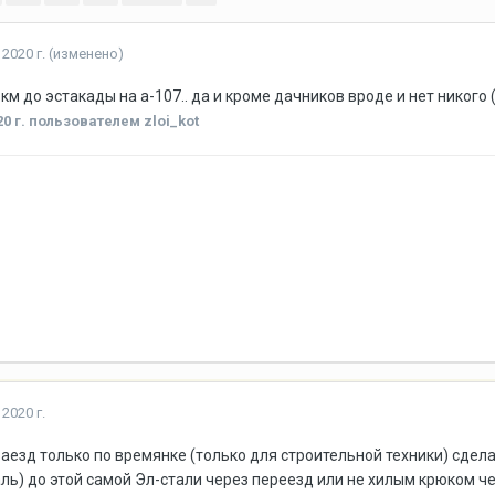
2020 г.
(изменено)
км до эстакады на а-107.. да и кроме дачников вроде и нет никого 
0 г.
пользователем zloi_kot
2020 г.
заезд только по времянке (только для строительной техники) сдел
таль) до этой самой Эл-стали через переезд или не хилым крюком ч