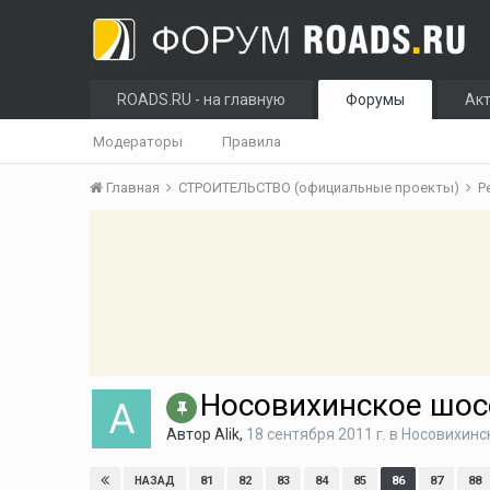
ROADS.RU - на главную
Форумы
Ак
Модераторы
Правила
Главная
СТРОИТЕЛЬСТВО (официальные проекты)
Р
Носовихинское шос
Автор
Alik
,
18 сентября 2011 г.
в
Носовихинс
81
82
83
84
85
86
87
88
НАЗАД