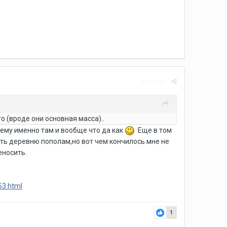
Жалоба
го (вроде они основная масса)..
чему именно там и вообще что да как
Еще в том
ать деревню пополам,но вот чем кончилось мне не
еносить.
53.html
1