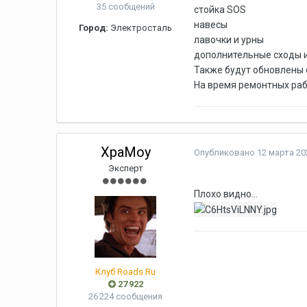
35 сообщений
стойка SOS
навесы
Город:
Электросталь
лавочки и урны
дополнительные сходы и
Также будут обновлены 
На время ремонтных раб
XpaMoy
Опубликовано
12 марта 202
Эксперт
Плохо видно...
Клуб Roads.Ru
27 922
26 224 сообщения