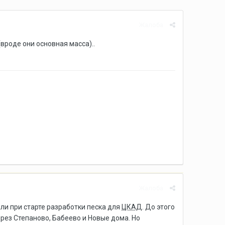
Жалоба
(вроде они основная масса)..
Жалоба
али при старте разработки песка для
ЦКАД
. До этого
ерез Степаново, Бабеево и Новые дома. Но