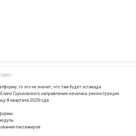
2020 г.
тформу, то это не значит, что там будет эстакада.
 Есино Горьковского направления началась реконструкция
цу III квартала 2020года
тформы
модуль
ования пассажиров