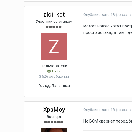
zloi_kot
Опубликовано
18 февраля 
Участник со стажем
может новую хотят постр
просто эстакада там - д
Пользователи
1 258
3 526 сообщений
Город:
Балашиха
XpaMoy
Опубликовано
18 февраля 
Эксперт
Но ВСМ свернёт перед Уг