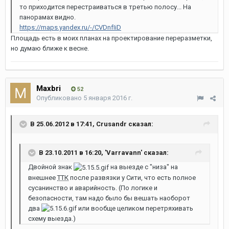
то приходится перестраиваться в третью полосу... На
панорамах видно.
https://maps.yandex.ru/-/CVDnfIiD
Площадь есть в моих планах на проектирование переразметки,
но думаю ближе к весне.
Maxbri
52
Опубликовано
5 января 2016 г.
В 25.06.2012 в 17:41, Crusandr сказал:
В 23.10.2011 в 16:20, 'Varravann' сказал:
Двойной знак
на выезде с "низа" на
внешнее
ТТК
после развязки у Сити, что есть полное
сусанинство и аварийность. (По логике и
безопасности, там надо было бы вешать наоборот
два
или вообще целиком перетряхивать
схему выезда.)