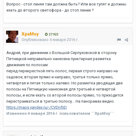
Вопрос - стоп линяя там должна быть? Или все тупят и должны
ехать до второго светофора - до стоп линии ?
XpaMoy
27 923
Опубликовано
4 января 2016 г.
Андрей, при движении с Большой Серпуховской в сторону
Пятницкой неправильно нанесена пунктирная разметка
движения по полосам:
перед перекресткой пять полос, первая строго направо на
садовое, вторая прямо и направо, третья только прямо,
четвертая и пятая только налево. Но разметка уводящая две
полосы на Пятницкую нанесеная для третьей и четвертой
полосы, и если ехать со второй полосы прямо, то приходится
перестраиваться в третью полосу... На панорамах видно.
https://maps.yandex.ru/-/CVDnfIiD
Изменено
4 января 2016 г.
пользователем ```XpaMoy```