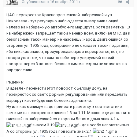
Опубликовано
16 ноября 2011 г.
ЦАО, перекресток Краснопресненской набережной и ул.
Николаева - тут регулярно наблюдается выворачивающий
налево на набережную автобус 4-го маршрута, хотя разметка 1.3
на набережной запрещает такой маневр всем, включая МТС, да и
безопасным такой маневр не назовешь: народ, двигающийся со
стороны ул. 1905 года, совершенно не ожидает такой подставы,
ибо никаких знаков, предупреждающих о перекрестке, нет, не
говоря уж о том, что сам по себе нерегулируемый левый
поворот через 3 полосы безопасным маневром не является по
определению.
Решение:
В идеале - перенести этот поворот к Белому дому, на
перекресток со светофорным регулированием или переделать
маршрут как-нибудь еще более кардинально.
Ну или как минимум надо привести разметку в соответствие,
заменив на перекрестке линию 1.3 на 1.11. Можно еще дополнить
висящий на набережной со стороны Белого дома знак 4.1.4
знаком 3.19
- для особо непонятливых.
А со стороны ул. 1905 года повесить знак 2.1
в