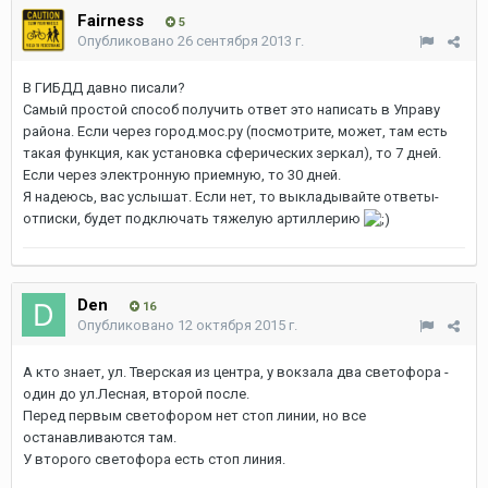
Fairness
5
Опубликовано
26 сентября 2013 г.
В ГИБДД давно писали?
Самый простой способ получить ответ это написать в Управу
района. Если через город.мос.ру (посмотрите, может, там есть
такая функция, как установка сферических зеркал), то 7 дней.
Если через электронную приемную, то 30 дней.
Я надеюсь, вас услышат. Если нет, то выкладывайте ответы-
отписки, будет подключать тяжелую артиллерию
Den
16
Опубликовано
12 октября 2015 г.
А кто знает, ул. Тверская из центра, у вокзала два светофора -
один до ул.Лесная, второй после.
Перед первым светофором нет стоп линии, но все
останавливаются там.
У второго светофора есть стоп линия.