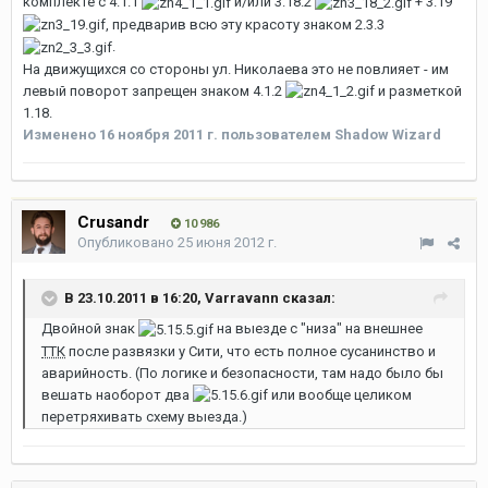
комплекте с 4.1.1
и/или 3.18.2
+ 3.19
, предварив всю эту красоту знаком 2.3.3
.
На движущихся со стороны ул. Николаева это не повлияет - им
левый поворот запрещен знаком 4.1.2
и разметкой
1.18.
Изменено
16 ноября 2011 г.
пользователем Shadow Wizard
Crusandr
10 986
Опубликовано
25 июня 2012 г.
В 23.10.2011 в 16:20, Varravann сказал:
Двойной знак
на выезде с "низа" на внешнее
ТТК
после развязки у Сити, что есть полное сусанинство и
аварийность. (По логике и безопасности, там надо было бы
вешать наоборот два
или вообще целиком
перетряхивать схему выезда.)