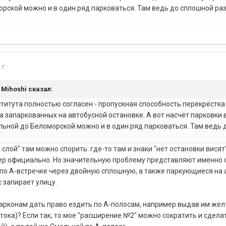
рской можно и в один ряд парковаться. Там ведь до сплошной разд
 г.
, Mihoshi сказал:
ститута полностью согласен - пропускная способность перекрёстк
 запаркованных на автобусной остановке. А вот насчёт парковки в
ьной до Беломорской можно и в один ряд парковаться. Там ведь 
 слой" там можно спорить: где-то там и знаки "нет остановки висят
ер официально. Но значительную проблему представляют именно с
по А-встречке через двойную сплошную, а также паркующиеся на а
 запирает улицу.
 парконам дать право ездить по А-полосам, например выдав им же
ка)? Если так, то мое "расширение №2" можно сократить и сделат