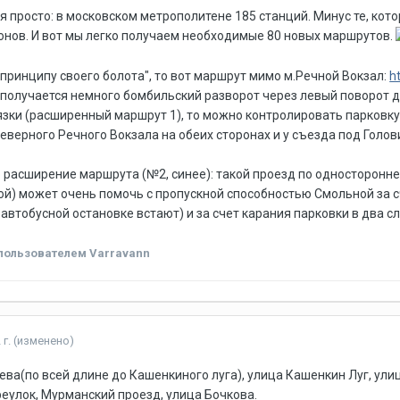
я просто: в московском метрополитене 185 станций. Минус те, кот
нов. И вот мы легко получаем необходимые 80 новых маршрутов.
 "принципу своего болота", то вот маршрут мимо м.Речной Вокзал:
h
 получается немного бомбильский разворот через левый поворот д
язки (расширенный маршрут 1), то можно контролировать парковку
Северного Речного Вокзала на обеих сторонах и у съезда под Голов
 расширение маршрута (№2, синее): такой проезд по односторонн
й) может очень помочь с пропускной способностью Смольной за с
автобусной остановке встают) и за счет карания парковки в два сл
пользователем Varravann
 г.
(изменено)
ва(по всей длине до Кашенкиного луга), улица Кашенкин Луг, ули
реулок, Мурманский проезд, улица Бочкова.