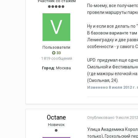
Участник со стажем
По-моему, все получаетс
провели маршруты парко
Ну и если все делать по
В базовом варианте там
Ленинградку и две разв
особенности - у самого 
Пользователи
33
1 819 сообщений
UPD: придумал еще одно
Смольной и Фестивально
Город:
Москва
(где мажоры елочкой на 
(Смольная, 24).
Изменено
8 июля 2012 г.
Octane
Опубликовано
9 июля 2012
Новичок
Улица Академика Короле
только), Грохольский пе