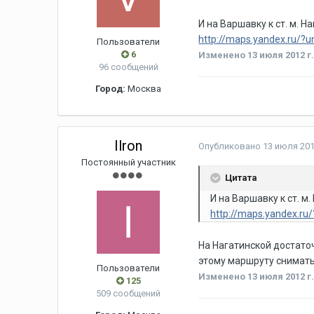
И на Варшавку к ст. м. Н
http://maps.yandex.ru/
Пользователи
6
Изменено
13 июля 2012 г
96 сообщений
Город:
Москва
Ilron
Опубликовано
13 июля 201
Постоянный участник
Цитата
И на Варшавку к ст. м.
http://maps.yandex.
На Нагатинской достато
этому маршруту снимать
Пользователи
Изменено
13 июля 2012 г
125
509 сообщений