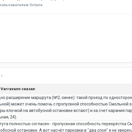
пользователем Octane
 г.
4, Varravann сказал:
но расширение маршрута (№2, синее): такой проезд по односторо
ной) может очень помочь с пропускной способностью Смольной з
ры елочкой на автобусной остановке встают) и за счет карания пар
ная, 24).
итута полностью согласен - пропускная способность перекрёстка 
обусной остановке. А вот насчёт парковки в "два слоя" я не увере