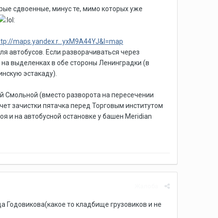
орые сдвоенные, минус те, мимо которых уже
ttp://maps.yandex.r...yxM9A44YJ&l=map
ля автобусов. Если разворачиваться через
 на выделенках в обе стороны Ленинградки (в
инскую эстакаду).
ей Смольной (вместо разворота на пересечении
чет зачистки пятачка перед Торговым институтом
оя и на автобусной остановке у башен Meridian
Жалоба
ца Годовикова(какое то кладбище грузовиков и не