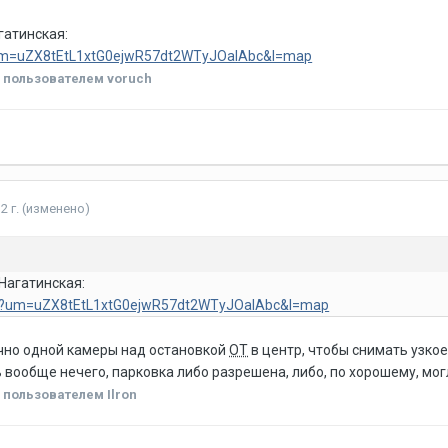
агатинская:
?um=uZX8tEtL1xtG0ejwR57dt2WTyJOalAbc&l=map
.
пользователем voruch
2 г.
(изменено)
 Нагатинская:
ru/?um=uZX8tEtL1xtG0ejwR57dt2WTyJOalAbc&l=map
чно одной камеры над остановкой
ОТ
в центр, чтобы снимать узко
 вообще нечего, парковка либо разрешена, либо, по хорошему, мог
.
пользователем Ilron