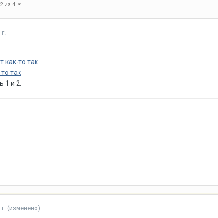
 2 из 4
 г.
т как-то так
-то так
 1 и 2.
 г.
(изменено)