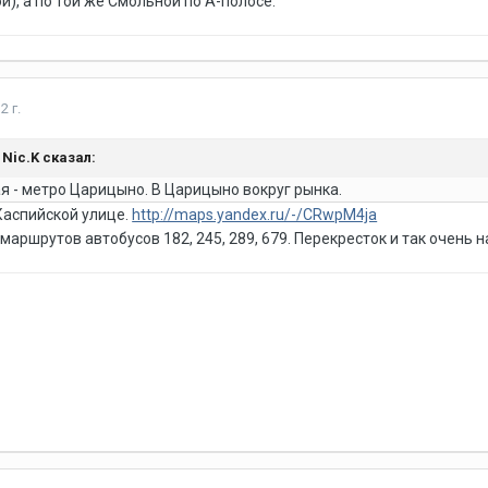
), а по той же Смольной по А-полосе.
2 г.
, Nic.K сказал:
 - метро Царицыно. В Царицыно вокруг рынка.
 Каспийской улице.
http://maps.yandex.ru/-/CRwpM4ja
маршрутов автобусов 182, 245, 289, 679. Перекресток и так очень 