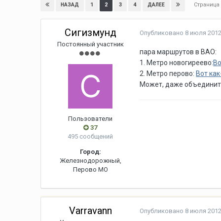
Страница
1
2
3
4
НАЗАД
ДАЛЕЕ
Сигизмунд
Опубликовано
8 июля 2012
Постоянный участник
пара маршрутов в ВАО:
1. Метро новогиреево:
Во
2. Метро перово:
Вот как
Может, даже объединить
Пользователи
37
495 сообщений
Город:
Железнодорожный,
Перово МО
Varravann
Опубликовано
8 июля 2012