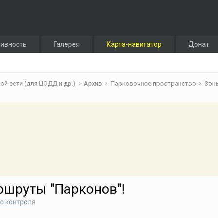
тивность
Галерея
Карта-навигатор
Донат
й сети (для ЦОДД и др.)
Архив
Парковочное пространство
Зон
шруты "Парконов"!
о контроля