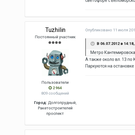
светофоре с Беломорской
Tuzhilin
Опубликовано
11 июля 201
Постоянный участник
В 06.07.2012 в 14:18
Метро Кантемировская
А также около вл. 13 по
Паркуются на остановке 
Пользователи
2 964
809 сообщений
Город:
Долгопрудный,
Ракетостроителей
проспект