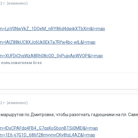
2 г.
(изменено)
u/?um=LpV0NwVkZ_1DQeM_nRY86d4dwikXTbXm&l=map
?um=IAlZ88kUC8XJc6Uk0EkTa7Rfw4bc-wlL&l=map
/?um=XUFDjChqWzA8Rh08cOD_0yPujpApWVOP&l=map
.
пользователем tirex
2 г.
(изменено)
маршрутов по Дмитровке, чтобы разогнать гадюшники на пл. Савело
/?um=IDxCPAFdq4FB4_G7qsKoSbonBTSi0MlD&l=map
?um=1E6-ij7G1D_686f28myynyCKy8tsL4AZ&l=map