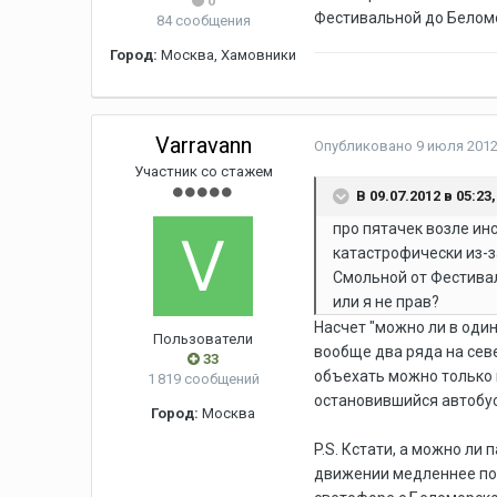
0
Фестивальной до Беломо
84 сообщения
Город:
Москва, Хамовники
Varravann
Опубликовано
9 июля 2012
Участник со стажем
В 09.07.2012 в 05:23
про пятачек возле ин
катастрофически из-за
Смольной от Фестивал
или я не прав?
Насчет "можно ли в один
Пользователи
вообще два ряда на сев
33
объехать можно только 
1 819 сообщений
остановившийся автобус
Город:
Москва
P.S. Кстати, а можно ли
движении медленнее пото