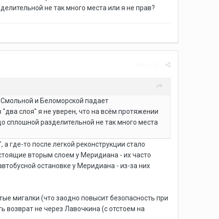
елительной не так много места или я не прав?
Жалоба
а Смольной и Беломорской падает
 "два слоя" я не уверен, что на всём протяжении
до сплошной разделительной не так много места
", а где-то после легкой реконструкции стало
тоящие вторым слоем у Меридиана - их часто
втобусной остановке у Меридиана - из-за них
лтые мигалки (что заодно повысит безопасность при
ь возврат не через Лавочкина (с отстоем на