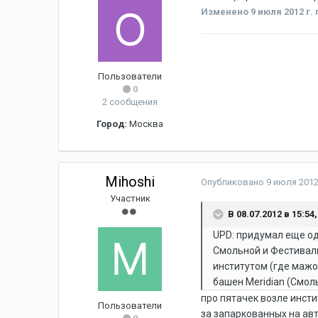
Изменено
9 июля 2012 г.
Пользователи
0
2 сообщения
Город:
Москва
Mihoshi
Опубликовано
9 июля 2012
Участник
В 08.07.2012 в 15:5
UPD: придумал еще од
Смольной и Фестиваль
институтом (где мажо
башен Meridian (Смоль
про пятачек возле инст
Пользователи
за запаркованных на авт