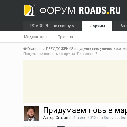
ROADS.RU - на главную
Форумы
Ак
Модераторы
Правила
Главная
ПРЕДЛОЖЕНИЯ по улучшению улично-дорожно
Придумаем новые маршруты "Парконов"!
Придумаем новые мар
Автор
Crusandr
,
6 июля 2012 г.
в
Зоны особог