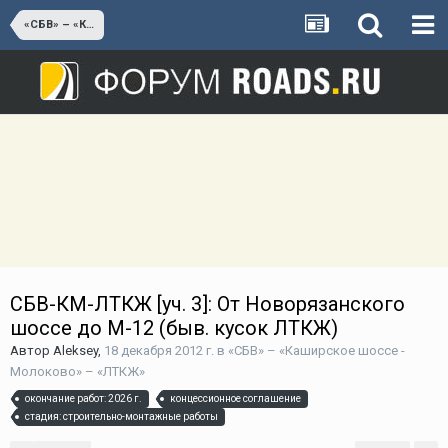
«СБВ» – «Каширское шоссе - Молоково» – «ЛТКЖ»
СБВ-КМ-ЛТКЖ [уч. 3]: От Новорязанского
шоссе до М-12 (быв. кусок ЛТКЖ)
Автор
Aleksey
,
18 декабря 2012 г.
в
«СБВ» – «Каширское шоссе -
Молоково» – «ЛТКЖ»
окончание работ: 2026 г.
концессионное соглашение
стадия: строительно-монтажные работы