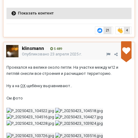
XpaMoy
27 925
Опубликовано
23 апреля 2025 г.
Свеженький асфальт на участке вдоль Вертолётной, суббота
19.04
Показать контент
21
4
klinsmann
5 489
Опубликовано
23 апреля 2025 г.
Проехался на велике около петли. На участке между м12 и
петлёй снесли все строения и расчищают территорию.
Ну а на
ОХ
щебёнку выравнивают..