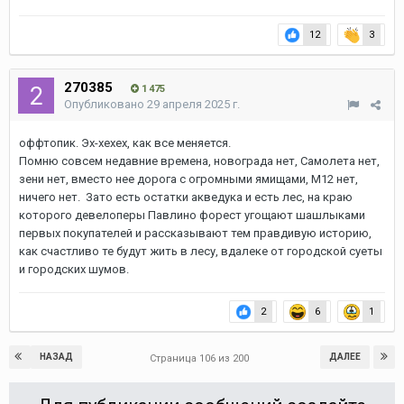
trythismail
373
Опубликовано
29 апреля 2025 г.
Вид из Новоград Павлино
Изменено
29 апреля 2025 г.
пользователем ```XpaMoy```
12
3
270385
1 475
Опубликовано
29 апреля 2025 г.
оффтопик. Эх-хехех, как все меняется.
Помню совсем недавние времена, новограда нет, Самолета нет,
зени нет, вместо нее дорога с огромными ямищами, М12 нет,
ничего нет. Зато есть остатки акведука и есть лес, на краю
которого девелоперы Павлино форест угощают шашлыками
первых покупателей и рассказывают тем правдивую историю,
как счастливо те будут жить в лесу, вдалеке от городской суеты
и городских шумов.