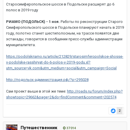
Старосимферопольское шоссе в Подольске расширят до 6
полос в 2019 году
РИАМО (ПОДОЛЬСК) - 1 ноя.
Работы по реконструкции Старого
Симферопольского шоссе в Подольске планируют начать в 2019
году, полотно станет шестиполосным, на трассе появятся две
эстакады, говорится в сообщении пресс-службы администрации
муниципалитета.
https://podolskriamo.ru/article/212829/starosimferopolskoe-shosse-
v-podolske-rasshiryat-do-6-polos-v-2019-godu.xl?
utm_source=vk.com&utm_medium=social&utm_campaign=Social
http://подольск-администрация.рф/?p=295028
Сам проект выше в этой же теме:
http://roads.ru/forum/index.php?
showtopic=29662&page=2&do=findComment&comment=202574
2
Путешественник
37 014