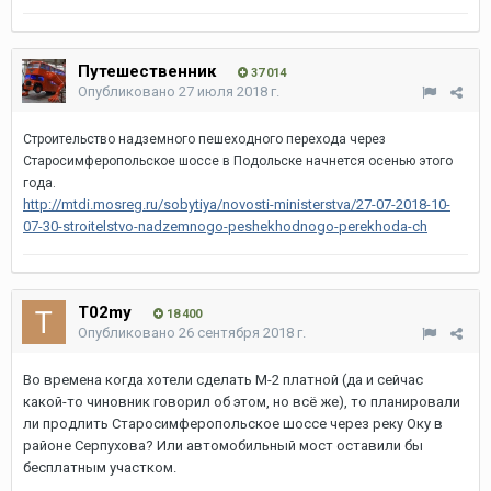
Путешественник
37 014
Опубликовано
27 июля 2018 г.
Строительство надземного пешеходного перехода через
Старосимферопольское шоссе в Подольске начнется осенью этого
года.
http://mtdi.mosreg.ru/sobytiya/novosti-ministerstva/27-07-2018-10-
07-30-stroitelstvo-nadzemnogo-peshekhodnogo-perekhoda-ch
T02my
18 400
Опубликовано
26 сентября 2018 г.
Во времена когда хотели сделать М-2 платной (да и сейчас
какой-то чиновник говорил об этом, но всё же), то планировали
ли продлить Старосимферопольское шоссе через реку Оку в
районе Серпухова? Или автомобильный мост оставили бы
бесплатным участком.