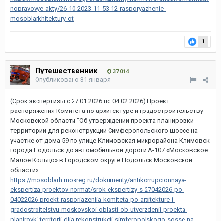
nopravovye-akty/26-10-2023-11-53-12-rasporyazhenie-
mosoblarkhitektury-ot
1
Путешественник
37 014
Опубликовано
31 января
(Срок экспертизы с 27.01.2026 по 04.02.2026) Проект
распоряжения Комитета по архитектуре и градостроительству
Московской области "Об утверждении проекта планировки
территории для реконструкции Симферопольского шоссе на
участке от дома 59 по улице Климовская микрорайона Климовск
города Подольск до автомобильной дороги А-107 «Московское
Малое Кольцо» в Городском округе Подольск Московской
области».
https://mosoblarh.mosreg.ru/dokumenty/antikorrupcionnaya-
ekspertiza-proektov-normat/srok-ekspertizy-s-27042026-po-
04022026-proekt-rasporiazeniia-komiteta-po-arxitekture-i-
gradostroitelstvu-moskovskoi-oblasti-ob-utverzdenii-proekta-
planirovki-territorii-dlia-rekonstrukcii-simferopolskogo-sosse-na-