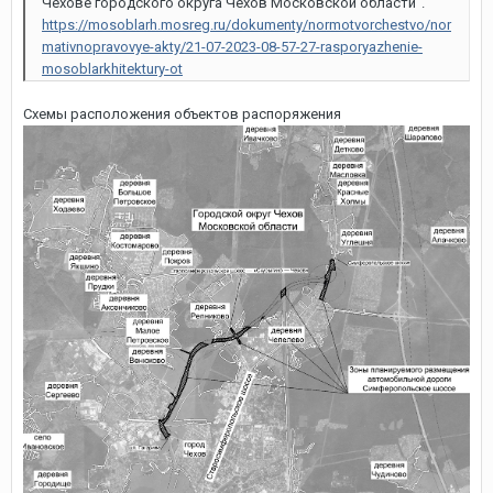
Чехове городского округа Чехов Московской области".
https://mosoblarh.mosreg.ru/dokumenty/normotvorchestvo/nor
mativnopravovye-akty/21-07-2023-08-57-27-rasporyazhenie-
mosoblarkhitektury-ot
Схемы расположения объектов распоряжения