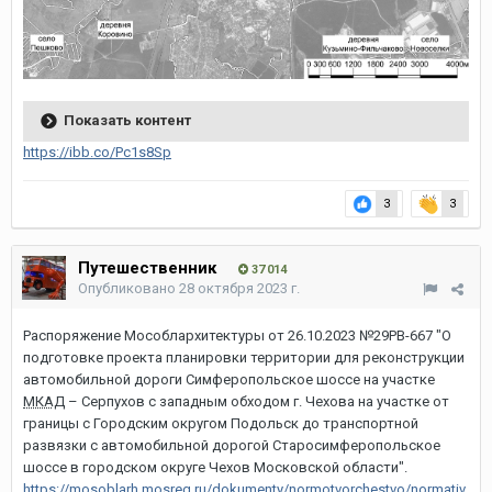
Показать контент
https://ibb.co/Pc1s8Sp
3
3
Путешественник
37 014
Опубликовано
28 октября 2023 г.
Распоряжение Мособлархитектуры от 26.10.2023 №29РВ-667 "О
подготовке проекта планировки территории для реконструкции
автомобильной дороги Симферопольское шоссе на участке
МКАД
– Серпухов с западным обходом г. Чехова на участке от
границы с Городским округом Подольск до транспортной
развязки с автомобильной дорогой Старосимферопольское
шоссе в городском округе Чехов Московской области".
https://mosoblarh.mosreg.ru/dokumenty/normotvorchestvo/normativ