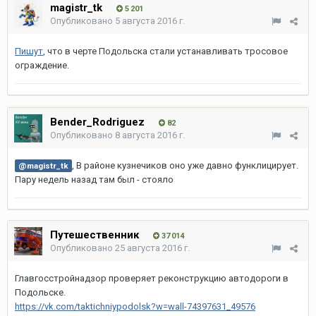
magistr_tk
5 201
Опубликовано
5 августа 2016 г.
Пишут
, что в черте Подольска стали устанавливать тросовое
ограждение.
Bender_Rodriguez
82
Опубликовано
8 августа 2016 г.
, В районе кузнечиков оно уже давно функлицирует.
@magistr_tk
Пару недель назад там был - стояло
Путешественник
37 014
Опубликовано
25 августа 2016 г.
Главгосстройнадзор проверяет реконструкцию автодороги в
Подольске.
https://vk.com/taktichniypodolsk?w=wall-74397631_49576