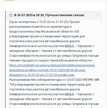
В 24.07.2023 в 20:24,
Путешественник
сказал:
(Срок экспертизы с 13.07.23 по 21.07.23) Проект
распоряжения Комитета по архитектуре и
градостроительству Московской области «Об
утверждении проекта планировки территории для
строительства участка автомобильной дороги
Симферопольское шоссе на участке
МКАД
– Серпухов с
западным обходом г. Чехова от автомобильной дороги
Старосимферопольское шоссе до улицы Гагарина в городе
Чехове городского округа Чехов Московской области».
https://mosoblarh.mosreg.ru/dokumenty/antikorrupcionnaya-
ekspertiza-proektov-normat/13-07-2023-09-04-56-srok-
ekspertizy-s-13-07-23-po-21-07-23-proekt-rasp
Распоряжение Мособлархитектуры от 20.07.2023 №29РВ-388
"Об утверждении проекта планировки территории для
строительства участка автомобильной дороги
Симферопольское шоссе на участке
МКАД
– Серпухов с
западным обходом г. Чехова от автомобильной дороги
Старосимферопольское шоссе до улицы Гагарина в городе