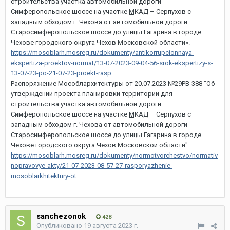
строительства участка автомобильной дороги
Симферопольское шоссе на участке
МКАД
– Серпухов с
западным обходом г. Чехова от автомобильной дороги
Старосимферопольское шоссе до улицы Гагарина в городе
Чехове городского округа Чехов Московской области».
https://mosoblarh.mosreg.ru/dokumenty/antikorrupcionnaya-
ekspertiza-proektov-normat/13-07-2023-09-04-56-srok-ekspertizy-s-
13-07-23-po-21-07-23-proekt-rasp
Распоряжение Мособлархитектуры от 20.07.2023 №29РВ-388 "Об
утверждении проекта планировки территории для
строительства участка автомобильной дороги
Симферопольское шоссе на участке
МКАД
– Серпухов с
западным обходом г. Чехова от автомобильной дороги
Старосимферопольское шоссе до улицы Гагарина в городе
Чехове городского округа Чехов Московской области".
https://mosoblarh.mosreg.ru/dokumenty/normotvorchestvo/normativ
nopravovye-akty/21-07-2023-08-57-27-rasporyazhenie-
mosoblarkhitektury-ot
sanchezonok
428
Опубликовано
19 августа 2023 г.