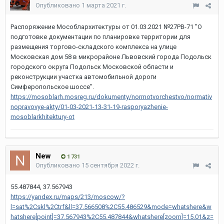
Опубликовано
1 марта 2021 г.
Распоряжение Мособлархитектуры от 01.03.2021 №27РВ-71 "О
подготовке документации по планировке территории для
размещения торгово-складского комплекса на улице
Московская дом 58 в микрорайоне Львовский города Подольск
городского округа Подольск Московской области и
реконструкции участка автомобильной дороги
Симферопольское шоссе".
https://mosoblarh.mosreg.ru/dokumenty/normotvorchestvo/normativ
nopravovye-akty/01-03-2021-13-31-19-rasporyazhenie-
mosoblarkhitektury-ot
New
1 731
Опубликовано
15 сентября 2022 г.
55.487844, 37.567943
https://yandex.ru/maps/213/moscow/?
l=sat%2Cskl%2Ctrf&ll=37.566508%2C55.486529&mode=whatshere&w
hatshere[point]=37.567943%2C55.487844&whatshere[zoom]=15.01&z=