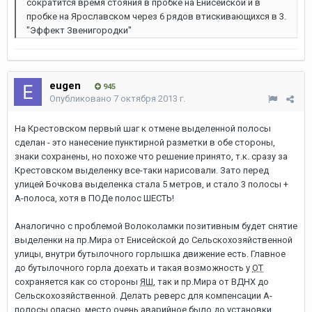
сократится время стояния в пробке на Енисейской и в
пробке на Ярославском через 6 рядов втискивающихся в 3.
"Эффект Звенигородки"
eugen
945
Опубликовано
7 октября 2013 г.
На Крестовском первый шаг к отмене выделенной полосы
сделан - это нанесение пунктирной разметки в обе стороны,
знаки сохранены, но похоже что решение принято, т.к. сразу за
Крестовском выделенку все-таки нарисовали. Зато перед
улицей Бочкова выделенка стала 5 метров, и стало 3 полосы +
А-полоса, хотя в ПОДе полос ШЕСТЬ!
Аналогично с проблемой Волоколамки позитивным будет снятие
выделенки на пр.Мира от Енисейской до Сельскохозяйственной
улицы, внутри бутылочного горлышка движение есть. Главное
до бутылочного горла доехать и такая возможность у
ОТ
сохраняется как со стороны
ЯШ
, так и пр.Мира от ВДНХ до
Сельскохозяйственной. Делать реверс для компенсации А-
полосы опасно, место очень аварийное было до установки