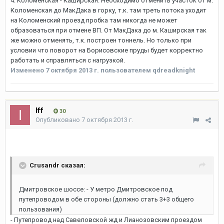
4. Коломенская - Каширская. Необходимо отменить участок от м.
Коломенская до МакДака в горку, т.к. там треть потока уходит
на Коломенский проезд пробка там никогда не может
образоваться при отмене ВП. От МакДака до м. Каширская так
же можно отменять, т.к. построен тоннель. Но только при
условии что поворот на Борисовские пруды будет корректно
работать и справляться с нагрузкой.
Изменено
7 октября 2013 г.
пользователем qdreadknight
Iff
30
Опубликовано
7 октября 2013 г.
Crusandr сказал:
Дмитровское шоссе: - У метро Дмитровское под
путепроводом в обе стороны (должно стать 3+3 общего
пользования)
- Путепровод над Савеловской жд и Лианозовским проездом