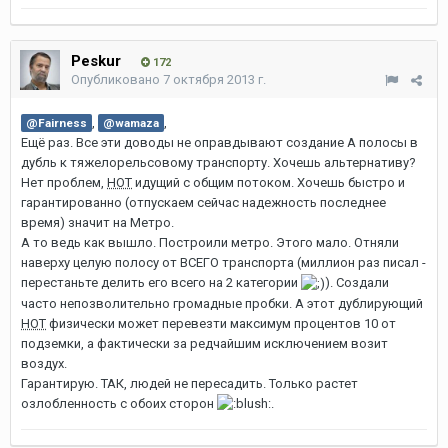
Peskur
172
Опубликовано
7 октября 2013 г.
,
,
@Fairness
@wamaza
Ещё раз. Все эти доводы не оправдывают создание А полосы в
дубль к тяжелорельсовому транспорту. Хочешь альтернативу?
Нет проблем,
НОТ
идущий с общим потоком. Хочешь быстро и
гарантированно (отпускаем сейчас надежность последнее
время) значит на Метро.
А то ведь как вышло. Построили метро. Этого мало. Отняли
наверху целую полосу от ВСЕГО транспорта (миллион раз писал -
перестаньте делить его всего на 2 категории
). Создали
часто непозволительно громадные пробки. А этот дублирующий
НОТ
физически может перевезти максимум процентов 10 от
подземки, а фактически за редчайшим исключением возит
воздух.
Гарантирую. ТАК, людей не пересадить. Только растет
озлобленность с обоих сторон
.