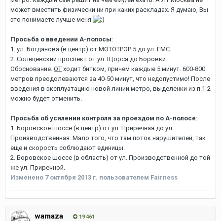
может вместить физически ни при каких раскладах. Я думаю, Вы
это понимаете лучше меня
Просьба о введении А-полосы
:
1. ул. Богданова (в центр) от МОТОТРЭР 5 до ул. ГМС.
2. Солнцевский проспект от ул. Щорса до Боровки.
Обоснование.
ОТ
ходит битком, причем каждые 5 минут. 600-800
метров преодолеваются за 40-50 минут, что недопустимо! После
введения в эксплуатацию новой линии метро, выделенки из п.1-2
можно будет отменить.
Просьба об усилении контроля за проездом по А-полосе
:
1. Боровское шоссе (в центр) от ул. Приречная до ул.
Производственная. Мало того, что там поток нарушителей, так
еще и скорость соблюдают единицы.
2. Боровское шоссе (в область) от ул. Производственной до той
же ул. Приречной.
Изменено
7 октября 2013 г.
пользователем Fairness
wamaza
19 461