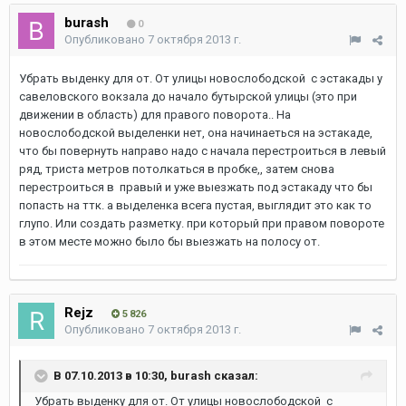
burash
0
Опубликовано
7 октября 2013 г.
Убрать выденку для от. От улицы новослободской с эстакады у
савеловского вокзала до начало бутырской улицы (это при
движении в область) для правого поворота.. На
новослободской выделенки нет, она начинаеться на эстакаде,
что бы повернуть направо надо с начала перестроиться в левый
ряд, триста метров потолкаться в пробке,, затем снова
перестроиться в правый и уже выезжать под эстакаду что бы
попасть на ттк. а выделенка всега пустая, выглядит это как то
глупо. Или создать разметку. при который при правом повороте
в этом месте можно было бы выезжать на полосу от.
Rejz
5 826
Опубликовано
7 октября 2013 г.
В 07.10.2013 в 10:30, burash сказал:
Убрать выденку для от. От улицы новослободской с