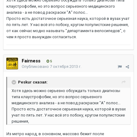
Хотя здесь можно серьезно обсуждать только диагнозы типа
клаустрофобии, но это вопрос серьезного медицинского
анализа - а не повод раскраски "А" полос...
Просто есть достаточное серьезная наука, которой в вузах учат
по пять лет. У нас всё это побоку, кругом популистские решения,
от как сейчас модно называть "департамента велосипедов", с
чем я просто вынужден согласиться.
Fairness
5
Опубликовано
7 октября 2013 г.
Peskur сказал:
Хотя здесь можно серьезно обсуждать только диагнозы
типа клаустрофобии, но это вопрос серьезного
медицинского анализа - а не повод раскраски "А" полос...
Просто есть достаточное серьезная наука, которой в вузах
учат по пять лет. У нас всё это побоку, кругом популистские
решения,
Из метро народ, в основном, массово бежит после