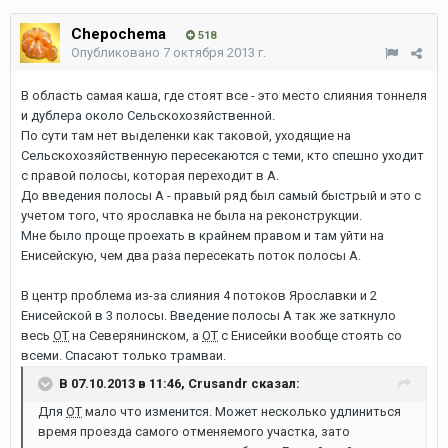
Chepochema
518
Опубликовано
7 октября 2013 г.
В область самая каша, где стоят все - это место слияния тоннеля
и дублера около Сельскохозяйственной.
По сути там нет выделенки как таковой, уходящие на
Сельскохозяйственную пересекаются с теми, кто спешно уходит
с правой полосы, которая переходит в А.
До введения полосы А - правый ряд был самый быстрый и это с
учетом того, что ярославка не была на реконструкции.
Мне было проще проехать в крайнем правом и там уйти на
Енисейскую, чем два раза пересекать поток полосы А.
В центр проблема из-за слияния 4 потоков Ярославки и 2
Енисейской в 3 полосы. Введение полосы А так же заткнуло
весь
ОТ
на Северянинском, а
ОТ
с Енисейки вообще стоять со
всеми. Спасают только трамваи.
В 07.10.2013 в 11:46, Crusandr сказал:
Для
ОТ
мало что изменится. Может несколько удлиниться
время проезда самого отменяемого участка, зато