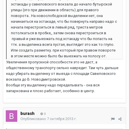
эстакады у савеловского вокзала до начало бутырской
улицы (это при движении в область) для правого
поворота.. На новослободской выделенки нет, она
начинаеться на эстакаде, что бы повернуть направо надо с
начала перестроиться в левый ряд, триста метров
потолкаться в пробке,, затем снова перестроиться в
правый и уже выезжать под эстакаду что бы попасть на
ттк. а выделенка всега пустая, выглядит это как то глупо.
Или создать разметку. при который при правом повороте
в этом месте можно было бы выезжать на полосу от.
Увеличения пропускной способности это не даст, а
общественному транспорту сильно навредит. Там чуть дальше
надо убирать выделенку от выезда с площади Савеловского
вокзала до Б. Новодмитровской.
Вообще эту выделенку надо переделывать - она вся
запаркована и плохо работает, особенно в центр.
burash
0
Опубликовано
7 октября 2013 г.