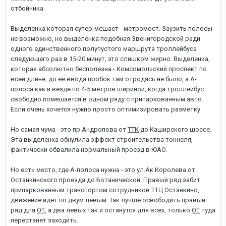
отбойника.
Выделенка которая супер-мешает - метромост. Заузить полосы
не возможно, но выделенка подобная Звенигородской ради
одного единственного полупустого маршрута троллейбуса
следующего раз в 15-20 минут, это слишком жирно. Выделенка,
которая абсолютно бесполезна - Комсомольский проспект по
всей длине, до её ввода пробок там отродясь не было, а А-
полоса как и везде по 4-5 метров шириной, когда троллейбус
свободно помешается в одном ряду с припаркованным авто.
Если очень хочется нужно просто оптимизировать разметку.
Но самая чума - это пр.Андропова от
ТТК
до Каширского шоссе.
Эта выделенка обнулила эффект строительства тоннеля,
фактически обвалила нормальный проезд в ЮАО.
Но есть место, где А-полоса нужна - это ул.Ак.Королева от
Останкинского проезда до Ботанической. Правый ряд забит
припаркованным транспортом сотрудников ТТЦ Останкино,
движение идет по двум левым. Так лучше освободить правый
ряд для
ОТ
, а два левых так и останутся для всех, только
ОТ
туда
перестанет заходить.