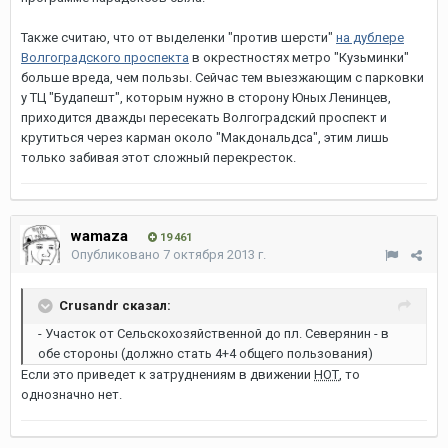
Также считаю, что от выделенки "против шерсти"
на дублере
Волгоградского проспекта
в окрестностях метро "Кузьминки"
больше вреда, чем пользы. Сейчас тем выезжающим с парковки
у ТЦ "Будапешт", которым нужно в сторону Юных Ленинцев,
приходится дважды пересекать Волгоградский проспект и
крутиться через карман около "Макдональдса", этим лишь
только забивая этот сложный перекресток.
wamaza
19 461
Опубликовано
7 октября 2013 г.
Crusandr сказал:
- Участок от Сельскохозяйственной до пл. Северянин - в
обе стороны (должно стать 4+4 общего пользования)
Если это приведет к затруднениям в движении
НОТ
, то
однозначно нет.