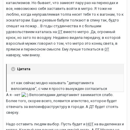
катаклизмов. Но бывает, что замесят пару раз на переходах и
все, невозможно себя заставить войти в метро. Я тоже не
люблю, когда неуправляемая толпа несет тебя то к вагонам, то к
эскалаторам. Еще и резвые бабули толкают в спину так, будто
спешат на пожар... В годы студенчества я с большим
удовольствием каталась на
ОТ
вместо метро. Да, огромный
крюк, но зато по воздуху. Недавно видела передачу, в которой
взрослый мужик говорил о том, что метро это конец света, в
прямом и переносном смысле. Ему лучше толкаться в
ОТ
наверху, чем внизу.
Цитата
от как сейчас модно называть "департамента
велосипедов", с чем я просто вынужден согласиться
А я - нет
Велосипедами департамент занимается слабо.
Более того, скорее всего, появится агентство, которое будет
отвечать за велоинфраструктуру в городе. А ДТ будет стоять
сверху.
Надо оставить людям выбор. Пусть будет и
НОТ
на выделенках и
метро. Каждый сам решит на чем ему/ей ехать. А ЛТ Москва не