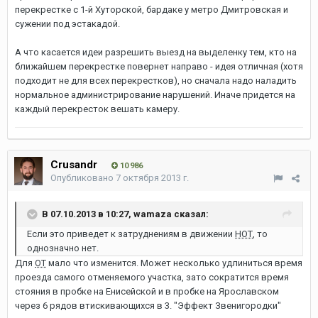
перекрестке с 1-й Хуторской, бардаке у метро Дмитровская и
сужении под эстакадой.
А что касается идеи разрешить выезд на выделенку тем, кто на
ближайшем перекрестке повернет направо - идея отличная (хотя
подходит не для всех перекрестков), но сначала надо наладить
нормальное администрирование нарушений. Иначе придется на
каждый перекресток вешать камеру.
Crusandr
10 986
Опубликовано
7 октября 2013 г.
В 07.10.2013 в 10:27, wamaza сказал:
Если это приведет к затруднениям в движении
НОТ
, то
однозначно нет.
Для
ОТ
мало что изменится. Может несколько удлиниться время
проезда самого отменяемого участка, зато сократится время
стояния в пробке на Енисейской и в пробке на Ярославском
через 6 рядов втискивающихся в 3. "Эффект Звенигородки"