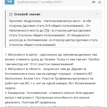
Опубликовано
7 октября 2013 г.
Crusandr сказал:
Проспект Андропова: - Нагатинский метро-мост - в обе
стороны (должно стать 3+3 общего пользования), - От
Нагатинского моста до
ТТК
- в сторону центра (должно
стать 3 полосы общего пользования) - От Каширского
шоссе до м. Коломенская - в сторону центра (должно стать
3 полосы общего пользования)
1. Метромост в центр - однозначно да, причем выделенку там
можно отменять сразу до Таганки. Толку от нее там нет. Пробок
там никогда нет. Этот участок самый важный!
2. Метромост в область - скорее нет чем да. Держит м.
Коломенская и пока там не наведут порядок - отменять ВП
бесполезно. Более того. Участок Трофимова-метромост не
работает как ВП, т.к. нет ни одной камеры. Вот более важная
задача.
3. Каширская - Коломенская - отменять нельзя. Всех держит
метро + метромост. Пропускная способность его нельзя
увеличить. Поэтому ВП правильна.