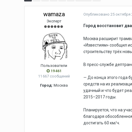
wamaza
Опубликовано
25 октября 
Эксперт
Город восстановит два
Москва расширит трамва
«Известиям» сообщил ис
строительству трёх нов
В пресс-службе дептранс
Пользователи
19 461
11 667 сообщений
— До конца этого года 
средств на их реализац
Город:
Москва
удачный и что будет ре
2015–2017 годы.
Планируется, что на уч
благодаря обособленном
достигать 60 км/ч.