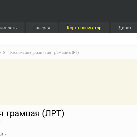
тивность
Галерея
Карта-навигатор
Донат
аи
Перспективы развития трамвая (ЛРТ)
я трамвая (ЛРТ)
и
104