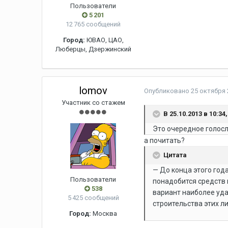
Пользователи
5 201
12 765 сообщений
Город:
ЮВАО, ЦАО,
Люберцы, Дзержинский
lomov
Опубликовано
25 октября 
Участник со стажем
В 25.10.2013 в 10:34
Это очередное голос
а почитать?
Цитата
— До конца этого год
Пользователи
понадобится средств 
538
вариант наиболее уда
5 425 сообщений
строительства этих л
Город:
Москва