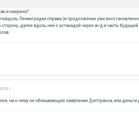
как и нахрена?
то повдоль Ленинградки справа (в продолжение уже восстановленно
 сторону, далее вдоль неё с эстакадой через ж/д и часть будущей 
осов.
2013 г.
ное, ни к чему не обязывающее заявление Дептранса, или деньг