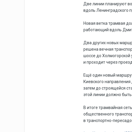
Две линии планируют во
вдоль Ленинградского п
Новая ветка трамвая д
работающий вдоль Дмит
Два других новых маршр
решена вечная транспор
шоссе до Холмогорской 
и проходит через проезд
Ещё один новый маршрут
Киевского направления 
затем до строящейся ст
этой линии должно быть
В итоге трамвайная сет
общественного транспор
в транспортно-пересадо