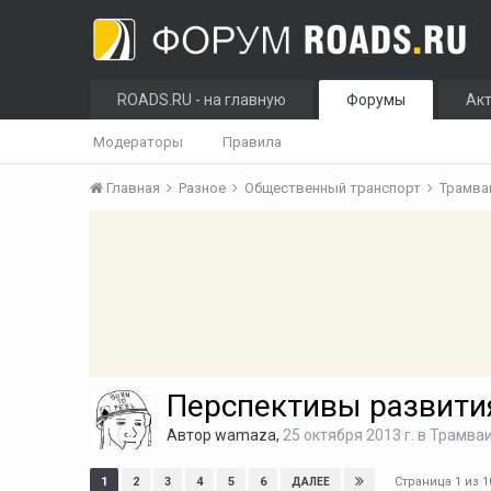
ROADS.RU - на главную
Форумы
Ак
Модераторы
Правила
Главная
Разное
Общественный транспорт
Трамв
Перспективы развити
Автор
wamaza
,
25 октября 2013 г.
в
Трамва
Страница 1 из 
1
2
3
4
5
6
ДАЛЕЕ