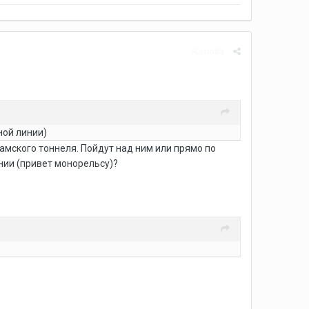
Жалоба
ной линии)
ламского тоннеля. Пойдут над ним или прямо по
ении (привет монорельсу)?