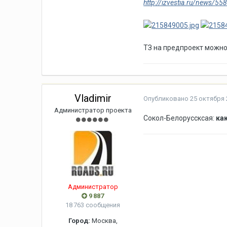
http://izvestia.ru/news/55
ТЗ на предпроект можно
Vladimir
Опубликовано
25 октября 
Администратор проекта
Сокол-Белоруссксая:
ка
Администратор
9 887
18 763 сообщения
Город:
Москва,