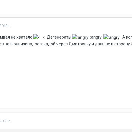
2013 г.
амвая не хватало
Дегенераты
:angry:
А ког
рв на Фонвизина, эстакадой через Дмитровку и дальше в сторону 
2013 г.