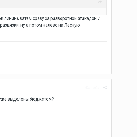
й линии), затем сразу за разворотной этакадой у
развязки, ну а потом налево на Лесную.
Жалоба
и уже выделены бюджетом?