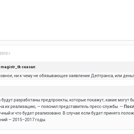
2013 г.
, magistr_tk сказал:
ловное, ни к чему не обязывающее заявление Дептранса, или ден
а будут разработаны предпроекты, которые покажут, какие могут 
на их реализацию, — пояснил представитель пресс-службы. —
Посл
чный и что будет реализовано. В случае если будет принято пол
иний — 2015–2017 годы.