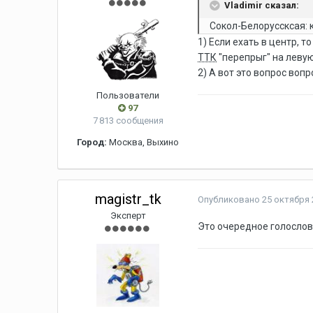
Vladimir сказал:
Сокол-Белоруссксая: 
1) Если ехать в центр, 
ТТК
"перепрыг" на левую
2) А вот это вопрос вопр
Пользователи
97
7 813 сообщения
Город:
Москва, Выхино
magistr_tk
Опубликовано
25 октября 
Эксперт
Это очередное голослов