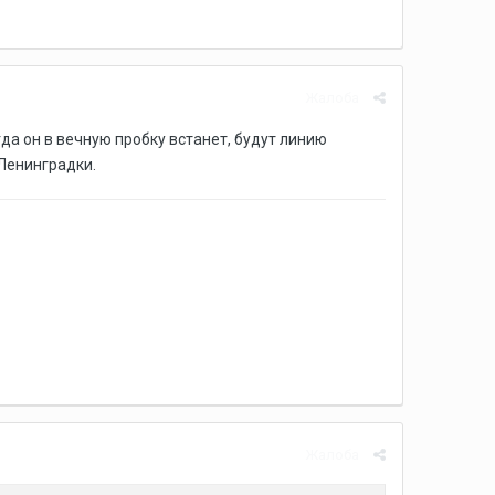
Жалоба
да он в вечную пробку встанет, будут линию
Ленинградки.
Жалоба