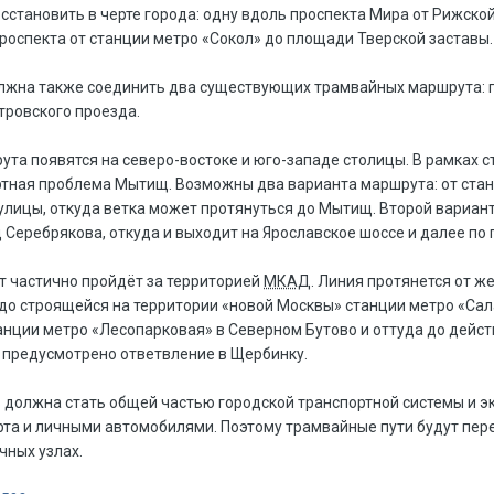
сстановить в черте города: одну вдоль проспекта Мира от Рижск
роспекта от станции метро «Сокол» до площади Тверской заставы.
олжна также соединить два существующих трамвайных маршрута: 
ровского проезда.
ута появятся на северо-востоке и юго-западе столицы. В рамках 
тная проблема Мытищ. Возможны два варианта маршрута: от стан
улицы, откуда ветка может протянуться до Мытищ. Второй вариант
 Серебрякова, откуда и выходит на Ярославское шоссе и далее по
 частично пройдёт за территорией
МКАД
. Линия протянется от 
до строящейся на территории «новой Москвы» станции метро «Са
анции метро «Лесопарковая» в Северном Бутово и оттуда до дейс
 предусмотрено ответвление в Щербинку.
ь должна стать общей частью городской транспортной системы и 
та и личными автомобилями. Поэтому трамвайные пути будут пер
чных узлах.