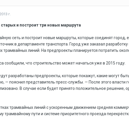
2013 г.
 старых и построит три новых маршрута
йную сеть и построит новые маршруты, которые соединят город, ег
точник в департаменте транспорта. Город уже заказал разработку
ых трамвайных линий. На предпроекты планируется потратить около
а сообщили, что строительство может начаться уже в 2015 году.
будут разработаны предпроекты, которые покажут, какие могут бы
ию, — пояснил представитель пресс-службы. — После этого власти 
ализовано. В случае если будет принято положительное решение, 
астках трамвайных линий с ускоренным движением средняя коммерче
у трамвайному пути и системе приоритетного проезда перекрёст