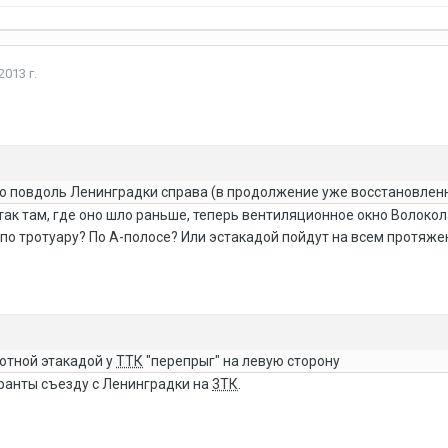
2013 г.
 то повдоль Ленинградки справа (в продолжение уже восстановлен
 так там, где оно шло раньше, теперь вентиляционное окно Волоко
 по тротуару? По А-полосе? Или эстакадой пойдут на всем протяж
ротной этакадой у
ТТК
"перепрыг" на левую сторону
кранты съезду с Ленинградки на
3ТК
.