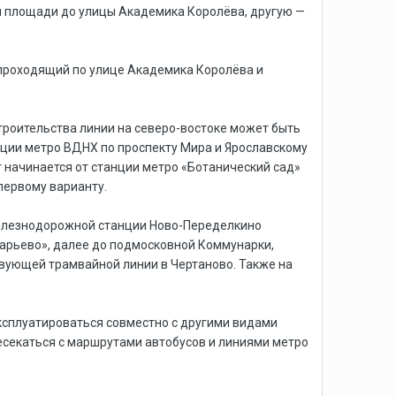
ой площади до улицы Академика Королёва, другую —
проходящий по улице Академика Королёва и
строительства линии на северо-востоке может быть
ции метро ВДНХ по проспекту Мира и Ярославскому
 начинается от станции метро «Ботанический сад»
 первому варианту.
железнодорожной станции Ново-Переделкино
ларьево», далее до подмосковной Коммунарки,
твующей трамвайной линии в Чертаново. Также на
эксплуатироваться совместно с другими видами
есекаться с маршрутами автобусов и линиями метро