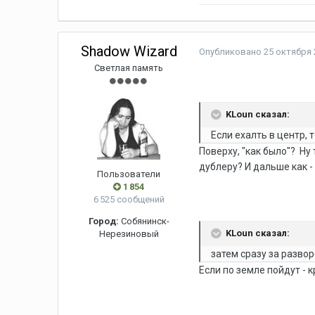
Shadow Wizard
Опубликовано
25 октября 
Светлая память
KLoun сказал:
Если ехалть в центр,
Поверху, "как было"? Ну
дублеру? И дальше как -
Пользователи
1 854
6 525 сообщений
Город:
Собянинск-
KLoun сказал:
Нерезиновый
затем сразу за разво
Если по земле пойдут - 