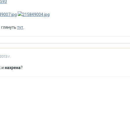
8593
 глянуть
тут
.
2013 г.
к
и
нахрена
?