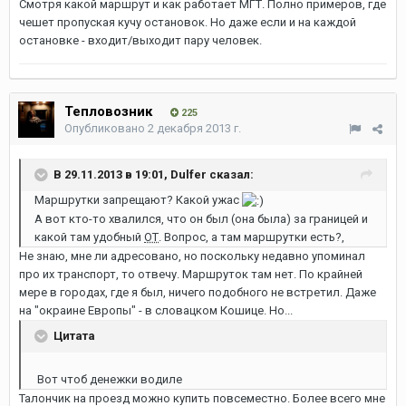
Смотря какой маршрут и как работает МГТ. Полно примеров, где
чешет пропуская кучу остановок. Но даже если и на каждой
остановке - входит/выходит пару человек.
Тепловозник
225
Опубликовано
2 декабря 2013 г.
В 29.11.2013 в 19:01, Dulfer сказал:
Маршрутки запрещают? Какой ужас
А вот кто-то хвалился, что он был (она была) за границей и
какой там удобный
ОТ
. Вопрос, а там маршрутки есть?,
Не знаю, мне ли адресовано, но поскольку недавно упоминал
про их транспорт, то отвечу. Маршруток там нет. По крайней
мере в городах, где я был, ничего подобного не встретил. Даже
на "окраине Европы" - в словацком Кошице. Но...
Цитата
Вот чтоб денежки водиле
Талончик на проезд можно купить повсеместно. Более всего мне