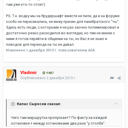
там уже кто-то стоит).
P.S. Т.к. водку мы на брудершафт вместе не пили, да и на форуме
особо не пересекались, не вижу причин для панибратского "ты".
Здесь есть люди, с которыми я не раз заочно полемизировал и
достаточно резко расходился во взглядах, но тем не менее с
ними я готов перейти в общении на ты, но Вас я не знаю и
поводов для перехода на ты не давал.
Изменено
1 декабря 2013 г.
пользователем Alik
Vladimir
9 887
Опубликовано
2 декабря 2013 г.
Капас Сыресев сказал:
Чего там маршрутка пропускает? По факту на каждой
остановке + между остановками два раза "у столба".