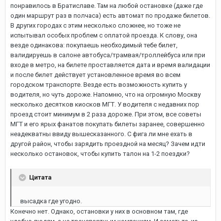
понравилось в Братиславе. Там на любой остановке (даже где
один маршрут раз в полчаса) есть автомат по продаже билетов.
В других городах с этим несколько сложнее, но тоже не
испытывал особых проблем с оплатой проезда. К слову, она
везде одинакова: покупаешь необходимый тебе билет,
валидируешь в салоне автобуса/трамвая/троллейбуса или при
входе в метро, на билете проставляется дата и время валидации
и после билет действует установленное время во всем
городском транспорте. Везде есть возможность купить у
водителя, но чуть дороже. Напомню, что на огромную Москву
несколько десятков киосков МГТ. У водителя с недавних пор
проезд стоит минимум в 2 раза дороже. При этом, все советы
МГТ и его ярых фанатов покупать билеты заранее, совершенно
неадекватны ввиду вышесказанного. С фига ли мне ехать в
другой район, чтобы зарядить проездной на месяц? Зачем идти
несколько остановок, чтобы купить талон на 1-2 поездки?
Цитата
высадка где угодно.
Конечно нет. Однако, остановки у них в основном там, где