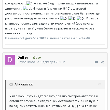
контролеры .
А так же будут приняты другие интервалы
движения .
И нормы (в минутах 8-10) , шаговой
доступности остановок , так , что вполне может быть кое где
расстояние между ними увеличится
. И самое
главное , после реализации этих мероприятий (все не стал
писать , не та тема) , неизбежно вырастет в несколько раз
оплата за проезд .
Изменено
1 декабря 2013 г.
пользователем nikolas99
Dulfer
379
Опубликовано
1 декабря 2013 г.
Alik сказал:
У нас маршрутка идет гарантировано быстрее автобуса и
обгоняет его уже на следующей остановке т.к. ей не нужно
по одному сажать 100500 льготников. И ПДД она тоже не