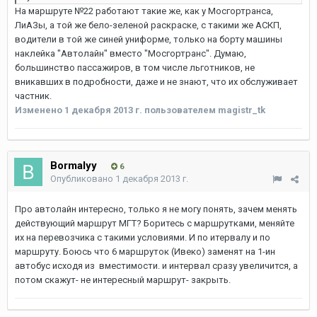
На маршруте №22 работают такие же, как у Мосгортранса,
ЛиАЗы, а той же бело-зеленой раскраске, с такими же АСКП,
водители в той же синей униформе, только на борту машины
наклейка "Автолайн" вместо "Мосгортранс". Думаю,
большинство пассажиров, в том числе льготников, не
вникавших в подробности, даже и не знают, что их обслуживает
частник.
Изменено
1 декабря 2013 г.
пользователем magistr_tk
Bormalyy
6
Опубликовано
1 декабря 2013 г.
Про автолайн интересно, только я не могу понять, зачем менять
действующий маршрут МГТ? Боритесь с маршрутками, меняйте
их на перевозчика с такими условиями. И по итервалу и по
маршруту. Боюсь что 6 маршруток (Ивеко) заменят на 1-ин
автобус исходя из вместимости. и интервал сразу увеличится, а
потом скажут- не интересный маршрут- закрыть.