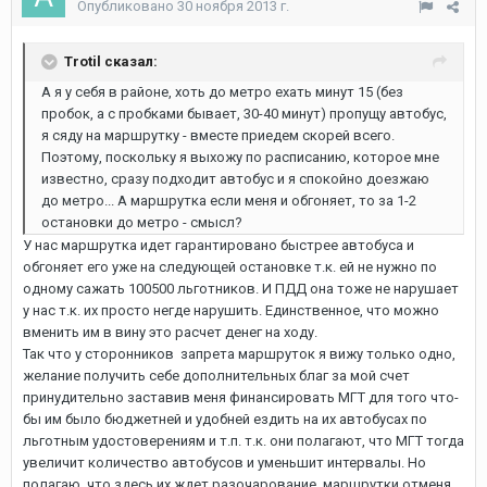
Опубликовано
30 ноября 2013 г.
Trotil сказал:
А я у себя в районе, хоть до метро ехать минут 15 (без
пробок, а с пробками бывает, 30-40 минут) пропущу автобус,
я сяду на маршрутку - вместе приедем скорей всего.
Поэтому, поскольку я выхожу по расписанию, которое мне
известно, сразу подходит автобус и я спокойно доезжаю
до метро... А маршрутка если меня и обгоняет, то за 1-2
остановки до метро - смысл?
У нас маршрутка идет гарантировано быстрее автобуса и
обгоняет его уже на следующей остановке т.к. ей не нужно по
одному сажать 100500 льготников. И ПДД она тоже не нарушает
у нас т.к. их просто негде нарушить. Единственное, что можно
вменить им в вину это расчет денег на ходу.
Так что у сторонников запрета маршруток я вижу только одно,
желание получить себе дополнительных благ за мой счет
принудительно заставив меня финансировать МГТ для того что-
бы им было бюджетней и удобней ездить на их автобусах по
льготным удостоверениям и т.п. т.к. они полагают, что МГТ тогда
увеличит количество автобусов и уменьшит интервалы. Но
полагаю, что здесь их ждет разочарование, маршрутки отменя,