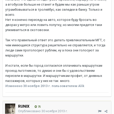
а втобусов больше не станет и будем мы как раньше утром
утрамбовываться в тролейбус, как селедки в банку. Только и
всего.
Нет я конечно пересяду на авто, которое буду бросать во
дворах у метро или ловить попутку, но многим придется таки
упихивапться в скотовозки.
Так что правильный ответ это делать привлекательным МГТ, с
чем имеющаяся структура решительно не справляется, и тогда
люди сами проголосуют рублем, ну а пока они голосуют за
маршрутки.
И кстати, если бы город согласился оплачивать маршруткам
проезд льготников, то думаю и они бы с удовольствием
пересели в маршрутки. И маршрутчикам профит, от дневных
пассажиров, которых у них не так много.
Изменено
30 ноября 2013 г.
пользователем Alik
RUNIX
75
Опубликовано
30 ноября 2013 г.