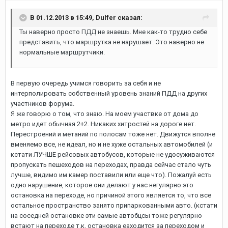
В 01.12.2013 в 15:49, Dulfer сказал:
Ты наверно просто ПДД не знаешь. Мне как-то трудно себе
представить, что маршрутка не нарушает. Это наверно не
нормальные маршрутчики.
В первую очередь учимся говорить за себя и не
интерполировать собственный уровень знаний ПДД на других
участников форума.
Я же говорю о том, что знаю. На моем участвке от дома до
метро идет обычная 2+2. Никаких хитростей на дороге нет.
Перестроений и метаний по полосам тоже нет. Движутся вполне
вменяемо все, не идеал, но и не хуже остальных автомобилей (и
кстати ЛУЧШЕ рейсовых автобусов, которые не удосуживаются
пропускать пешеходов на переходах, правда сейчас стало чуть
лучше, видимо им камер поставили или еще что). Пожалуй есть
одно нарушение, которое они делают у нас негулярно это
остановка на переходе, но причиной этого является то, что все
остальное пространство занято припаркованными авто. (кстати
на соседней остановке эти самые автобцсы тоже регулярно
встают на переходе т.к. остановка еаходится за переходом и