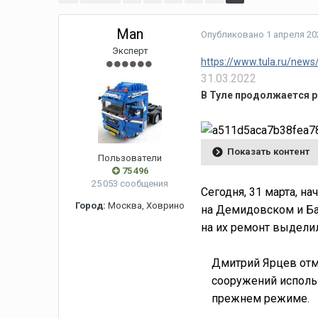
Man
Опубликовано
1 апреля 202
Эксперт
https://www.tula.ru/ne
31.03.2022
В Туле продолжается 
Показать контент
Пользователи
75 496
25 053 сообщения
Сегодня, 31 марта, н
Город:
Москва, Ховрино
на Демидовском и Ба
на их ремонт выдели
Дмитрий Ярцев отме
сооружений исполь
прежнем режиме.