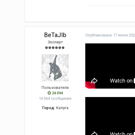
BeTaJIb
Опубликовано
17 июня 202
Эксперт
Пользователи
24 094
16 364 сообщения
Город:
Калуга