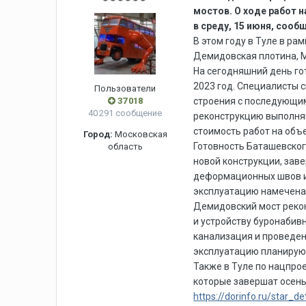
мостов. О ходе работ 
в среду, 15 июня, соо
В этом году в Туле в р
Демидовская плотина, М
На сегодняшний день гот
2023 год. Специалисты 
Пользователи
37 018
строения с последующим
40 291 сообщение
реконструкцию выполняю
стоимость работ на объе
Город:
Московская
Готовность Баташевског
область
новой конструкции, зав
деформационных швов и 
эксплуатацию намечена н
Демидовский мост рекон
и устройству буронабив
канализация и проведен 
эксплуатацию планируют
Также в Туле по нацпро
которые завершат осен
https://dorinfo.ru/star_