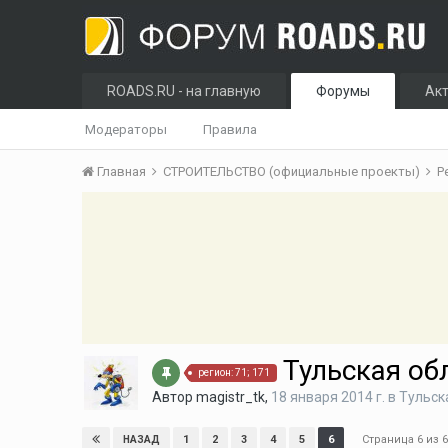
ROADS.RU - на главную
Форумы
Ак
Модераторы
Правила
Главная
СТРОИТЕЛЬСТВО (официальные проекты)
Р
Тульская об
регион: 71; 171
Автор
magistr_tk
,
18 января 2014 г.
в
Тульск
Страница 6 из
1
2
3
4
5
6
НАЗАД