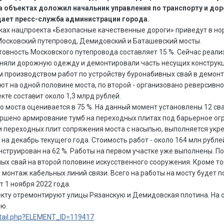
на объектах доложил начальник управления по транспорту и до
бщает пресс-служба администрации города.
амках нацпроекта «Безопасные качественные дороги» приведут в н
осковский путепровод, Демидовский и Баташевский мосты.
овность Московского путепровода составляет 15 %. Сейчас реализ
сняли дорожную одежду и демонтировали часть несущих конструк
 производством работ по устройству буронабивных свай в демонт
т на одной половине моста, по второй - организовано реверсивн
кте составит около 1,3 млрд рублей.
о моста оценивается в 75 %. На данный момент установлены 12 св
ершено армирование тумб на переходных плитах под барьерное ог
переходных плит сопряжения моста с насыпью, выполняется укре
а декабрь текущего года. Стоимость работ - около 164 млн рубле
струирован на 62 %. Работы на первом участке уже выполнены. П
ных свай на второй половине искусственного сооружения. Кроме т
монтаж кабельных линий связи. Всего на работы на мосту будет п
 1 ноября 2022 года.
екту отремонтируют улицы Рязанскую и Демидовская плотина. На
ью.
detail.php?ELEMENT_ID=119417