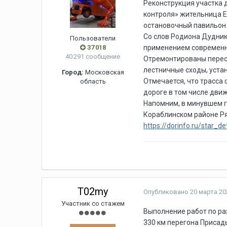
Реконструкция участка д
контроля» жительница Е
остановочный павильон 
Со слов Родиона Дудник
Пользователи
37 018
применением современны
40 291 сообщение
Отремонтированы перес
лестничные сходы, уста
Город:
Московская
Отмечается, что трасса
область
дороге в том числе дви
Напомним, в минувшем г
Кораблинском районе Ряз
https://dorinfo.ru/star_
T02my
Опубликовано
20 марта 202
Участник со стажем
Выполнение работ по ра
330 км перегона Присад