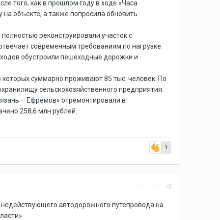
ле того, как в прошлом году в ходе «Часа
 на объекте, а также попросила обновить
 полностью реконструировали участок с
отвечает современным требованиям по нагрузке.
еходов обустроили пешеходные дорожки и
в которых суммарно проживают 85 тыс. человек. По
нохранилищу сельскохозяйственного предприятия.
Рязань – Ефремов» отремонтировали в
ачено 258,6 млн рублей.
1
Жалоба
ж недействующего автодорожного путепровода на
бласти»