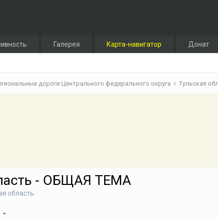
тивность
Галерея
Карта-навигатор
Донат
егиональные дороги Центрального федерального округа
Тульская об
ласть - ОБЩАЯ ТЕМА
ая область
 6