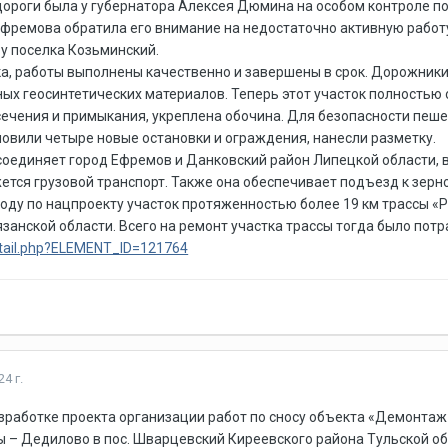
ороги была у губернатора Алексея Дюмина на особом контроле пос
фремова обратила его внимание на недостаточно активную работу
у поселка Козьминский.
а, работы выполнены качественно и завершены в срок. Дорожники
х геосинтетических материалов. Теперь этот участок полностью 
ечения и примыкания, укреплена обочина. Для безопасности пеш
новили четыре новые остановки и ограждения, нанесли разметку.
 соединяет город Ефремов и Данковский район Липецкой области, 
жется грузовой транспорт. Также она обеспечивает подъезд к зер
оду по нацпроекту участок протяженностью более 19 км трассы «
анской области. Всего на ремонт участка трассы тогда было потр
detail.php?ELEMENT_ID=121764
4 г.
зработке проекта организации работ по сносу объекта «Демонта
ы – Дедилово в пос. Шварцевский Киреевского района Тульской о