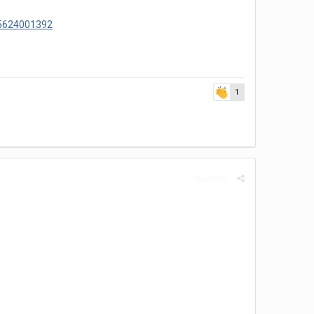
35624001392
1
Жалоба