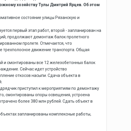
рожному хозяйству Тулы Дмитрий Ярцев. Об этом
ормативное состояние улицы Рязанскую и
уется первый этап работ, второй - запланирован на
ций, продолжают демонтаж балок пролетного
ированном пролете. Отмечается, что
ое трехполосное движение транспорта. Общая
ай и смонтированы все 12 железобетонных балок
раждение. Сейчас идет устройство
пление откосов насыпи. Сдача объекта в
й.
одрядчик приступил к мероприятиям по демонтажу
ого, смонтированы опоры освещения, устроена
отрачено более 380 млн рублей. Сдать объект в
 объектах запланированы комплексные работы,