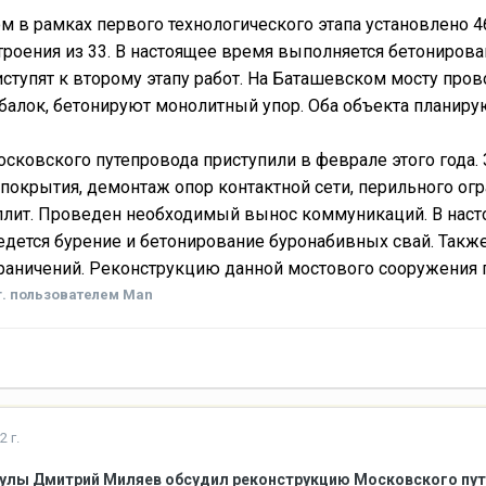
м в рамках первого технологического этапа установлено 
троения из 33. В настоящее время выполняется бетонирова
иступят к второму этапу работ. На Баташевском мосту про
балок, бетонируют монолитный упор. Оба объекта планиру
осковского путепровода приступили в феврале этого года
покрытия, демонтаж опор контактной сети, перильного о
 плит. Проведен необходимый вынос коммуникаций. В наст
едется бурение и бетонирование буронабивных свай. Такж
раничений. Реконструкцию данной мостового сооружения 
.
пользователем Man
2 г.
Тулы Дмитрий Миляев обсудил реконструкцию Московского пу