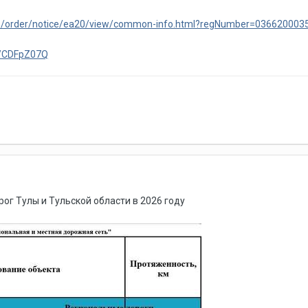
/epz/order/notice/ea20/view/common-info.html?regNumber=03662000
-/CDFpZ07Q
ог Тулы и Тульской области в 2026 году