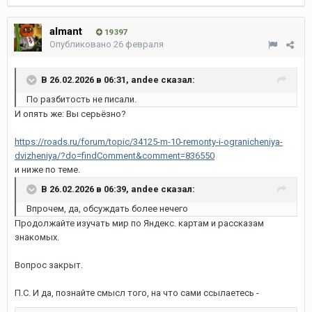
almant
19 397
Опубликовано
26 февраля
В 26.02.2026 в 06:31,
andee
сказал:
По разбитость не писали.
И опять же: Вы серьёзно?
https://roads.ru/forum/topic/34125-m-10-remonty-i-ogranicheniya-
dvizheniya/?do=findComment&comment=836550
и ниже по теме.
В 26.02.2026 в 06:39,
andee
сказал:
Впрочем, да, обсуждать более нечего
Продолжайте изучать мир по Яндекс. картам и рассказам
знакомых.
Вопрос закрыт.
П.С. И да, познайте смысл того, на что сами ссылаетесь -