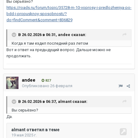
Вы серьёзно?
https://roads.ru/forum/topic/35728-m-10-voprosy-i-predlozheniya-po-
bdd-i-propusknoy-sposobnosti/?
do=findComment&comment=836829
В 26.02.2026 в 06:31,
andee
сказал:
Когда я там ездил последний раз летом
Вот и ответ на предыдущий вопрос. Дальше можно не
продолжать.
andee
827
Опубликовано
26 февраля
В 26.02.2026 в 06:37,
almant
сказал:
Вы серьёзно?
Да.