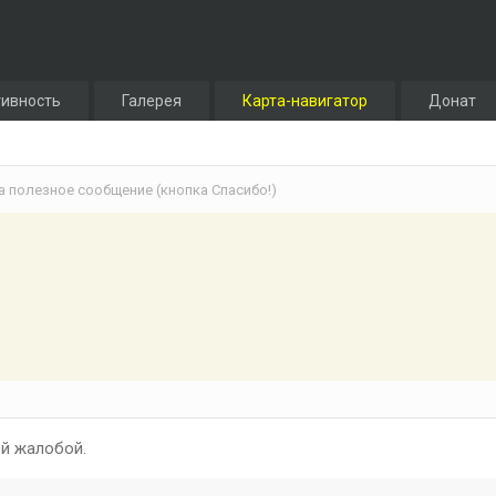
тивность
Галерея
Карта-навигатор
Донат
а полезное сообщение (кнопка Спасибо!)
й жалобой.