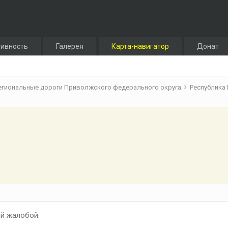
тивность
Галерея
Карта-навигатор
Донат
егиональные дороги Приволжского федерального округа
Республика
й жалобой.