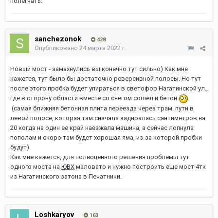
полегчать.
sanchezonok
428
Опубликовано
24 марта 2022 г.
Новый мост - замахнулись вы конечно тут сильно) Как мне
кажется, тут было бы достаточно реверсивной полосы. Но тут
после этого пробка будет упираться в светофор Нагатинской ул.,
где в сторону области вместе со снегом сошел и бетон
(самая ближняя бетонная плита переезда через трам. пути в
левой полосе, которая там сначала задиралась сантиметров на
20 когда на один ее край наезжала машина, а сейчас лопнула
пополам и скоро там будет хорошая яма, из-за которой пробки
будут)
Как мне кажется, для полноценного решения проблемы тут
одного моста на
ЮВХ
маловато и нужно построить еще мост 4тк
из Нагатинского затона в Печатники.
Loshkaryov
163