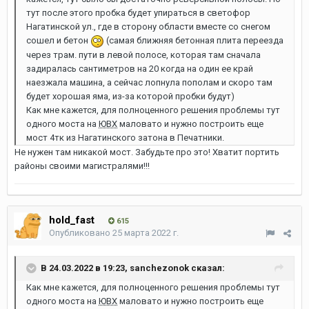
тут после этого пробка будет упираться в светофор
Нагатинской ул., где в сторону области вместе со снегом
сошел и бетон
(самая ближняя бетонная плита переезда
через трам. пути в левой полосе, которая там сначала
задиралась сантиметров на 20 когда на один ее край
наезжала машина, а сейчас лопнула пополам и скоро там
будет хорошая яма, из-за которой пробки будут)
Как мне кажется, для полноценного решения проблемы тут
одного моста на
ЮВХ
маловато и нужно построить еще
мост 4тк из Нагатинского затона в Печатники.
Не нужен там никакой мост. Забудьте про это! Хватит портить
районы своими магистралями!!!
hold_fast
615
Опубликовано
25 марта 2022 г.
В 24.03.2022 в 19:23,
sanchezonok
сказал:
Как мне кажется, для полноценного решения проблемы тут
одного моста на
ЮВХ
маловато и нужно построить еще