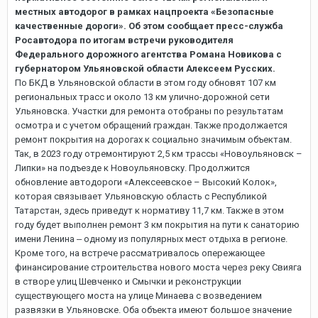
местных автодорог в рамках нацпроекта «Безопасные
качественные дороги». Об этом сообщает пресс-служба
Росавтодора по итогам встречи руководителя
Федерального дорожного агентства Романа Новикова с
губернатором Ульяновской области Алексеем Русских.
По БКД в Ульяновской области в этом году обновят 107 км
региональных трасс и около 13 км улично-дорожной сети
Ульяновска. Участки для ремонта отобраны по результатам
осмотра и с учетом обращений граждан. Также продолжается
ремонт покрытия на дорогах к социально значимым объектам.
Так, в 2023 году отремонтируют 2,5 км трассы «Новоульяновск –
Липки» на подъезде к Новоульяновску. Продолжится
обновление автодороги «Алексеевское – Высокий Колок»,
которая связывает Ульяновскую область с Республикой
Татарстан, здесь приведут к нормативу 11,7 км. Также в этом
году будет выполнен ремонт 3 км покрытия на пути к санаторию
имени Ленина ‒ одному из популярных мест отдыха в регионе.
Кроме того, на встрече рассматривалось опережающее
финансирование строительства нового моста через реку Свияга
в створе улиц Шевченко и Смычки и реконструкции
существующего моста на улице Минаева с возведением
развязки в Ульяновске. Оба объекта имеют большое значение