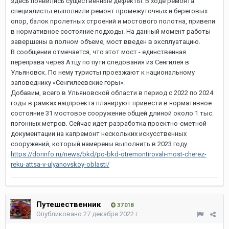
здесь появились существенные дефекты. В ходе ремонта
специалисты выполнили ремонт промежуточных и береговых
опор, балок пролетных строений и мостового полотна, привели
в нормативное состояние подходы. На данный момент работы
завершены в полном объеме, мост введен в эксплуатацию.
В сообщении отмечается, что этот мост - единственная
переправа через Атцу по пути следования из Сенгилея в
Ульяновск. По нему туристы проезжают к национальному
заповеднику «Сенгилеевские горы».
Добавим, всего в Ульяновской области в период с 2022 по 2024
годы в рамках нацпроекта планируют привести в нормативное
состояние 31 мостовое сооружение общей длиной около 1 тыс.
погонных метров. Сейчас идет разработка проектно-сметной
документации на капремонт нескольких искусственных
сооружений, который намерены выполнить в 2023 году.
https://dorinfo.ru/news/bkd/po-bkd-otremontirovali-most-cherez-
reku-attsa-v-ulyanovskoy-oblasti/
Путешественник
37 018
Опубликовано
27 декабря 2022 г.