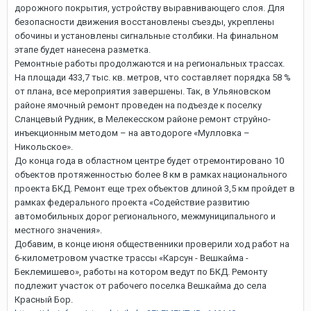
дорожного покрытия, устройству выравнивающего слоя. Для
безопасности движения восстановлены съезды, укреплены
обочины и установлены сигнальные столбики. На финальном
этапе будет нанесена разметка.
Ремонтные работы продолжаются и на региональных трассах.
На площади 433,7 тыс. кв. метров, что составляет порядка 58 %
от плана, все мероприятия завершены. Так, в Ульяновском
районе ямочный ремонт проведен на подъезде к поселку
Сланцевый Рудник, в Мелекесском районе ремонт струйно-
инъекционным методом – на автодороге «Мулловка –
Никольское».
До конца года в областном центре будет отремонтировано 10
объектов протяженностью более 8 км в рамках национального
проекта БКД. Ремонт еще трех объектов длиной 3,5 км пройдет в
рамках федерального проекта «Содействие развитию
автомобильных дорог регионального, межмуниципального и
местного значения».
Добавим, в конце июня общественники проверили ход работ на
6-километровом участке трассы «Карсун - Вешкайма -
Беклемишево», работы на котором ведут по БКД. Ремонту
подлежит участок от рабочего поселка Вешкайма до села
Красный Бор.