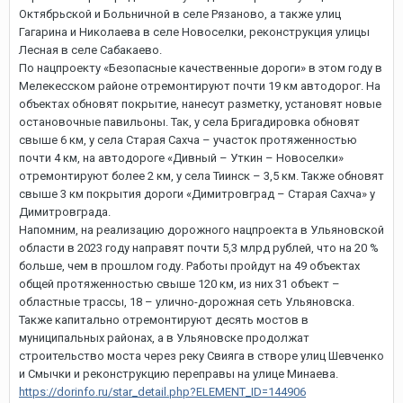
Октябрьской и Больничной в селе Рязаново, а также улиц
Гагарина и Николаева в селе Новоселки, реконструкция улицы
Лесная в селе Сабакаево.
По нацпроекту «Безопасные качественные дороги» в этом году в
Мелекесском районе отремонтируют почти 19 км автодорог. На
объектах обновят покрытие, нанесут разметку, установят новые
остановочные павильоны. Так, у села Бригадировка обновят
свыше 6 км, у села Старая Сахча – участок протяженностью
почти 4 км, на автодороге «Дивный – Уткин – Новоселки»
отремонтируют более 2 км, у села Тиинск – 3,5 км. Также обновят
свыше 3 км покрытия дороги «Димитровград – Старая Сахча» у
Димитровграда.
Напомним, на реализацию дорожного нацпроекта в Ульяновской
области в 2023 году направят почти 5,3 млрд рублей, что на 20 %
больше, чем в прошлом году. Работы пройдут на 49 объектах
общей протяженностью свыше 120 км, из них 31 объект –
областные трассы, 18 – улично-дорожная сеть Ульяновска.
Также капитально отремонтируют десять мостов в
муниципальных районах, а в Ульяновске продолжат
строительство моста через реку Свияга в створе улиц Шевченко
и Смычки и реконструкцию переправы на улице Минаева.
https://dorinfo.ru/star_detail.php?ELEMENT_ID=144906