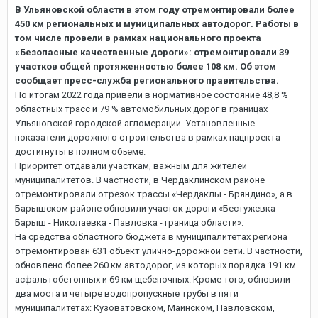
В Ульяновской области в этом году отремонтировали более
450 км региональных и муниципальных автодорог. Работы в
том числе провели в рамках национального проекта
«Безопасные качественные дороги»: отремонтировали 39
участков общей протяженностью более 108 км. Об этом
сообщает пресс-служба регионального правительства.
По итогам 2022 года привели в нормативное состояние 48,8 %
областных трасс и 79 % автомобильных дорог в границах
Ульяновской городской агломерации. Установленные
показатели дорожного строительства в рамках нацпроекта
достигнуты в полном объеме.
Приоритет отдавали участкам, важным для жителей
муниципалитетов. В частности, в Чердаклинском районе
отремонтировали отрезок трассы «Чердаклы - Бряндино», а в
Барышском районе обновили участок дороги «Бестужевка -
Барыш - Николаевка - Павловка - граница области».
На средства областного бюджета в муниципалитетах региона
отремонтирован 631 объект улично-дорожной сети. В частности,
обновлено более 260 км автодорог, из которых порядка 191 км
асфальтобетонных и 69 км щебеночных. Кроме того, обновили
два моста и четыре водопропускные трубы в пяти
муниципалитетах: Кузоватовском, Майнском, Павловском,