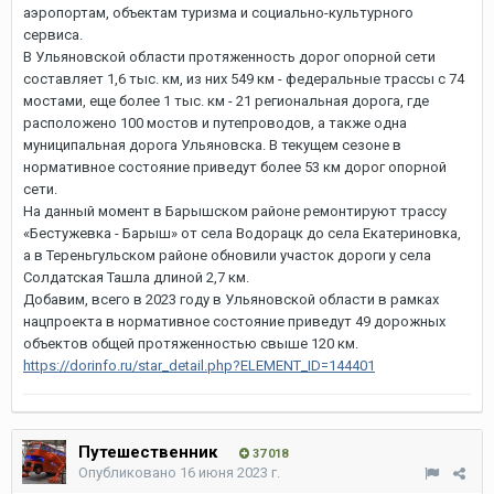
аэропортам, объектам туризма и социально-культурного
сервиса.
В Ульяновской области протяженность дорог опорной сети
составляет 1,6 тыс. км, из них 549 км - федеральные трассы с 74
мостами, еще более 1 тыс. км - 21 региональная дорога, где
расположено 100 мостов и путепроводов, а также одна
муниципальная дорога Ульяновска. В текущем сезоне в
нормативное состояние приведут более 53 км дорог опорной
сети.
На данный момент в Барышском районе ремонтируют трассу
«Бестужевка - Барыш» от села Водорацк до села Екатериновка,
а в Тереньгульском районе обновили участок дороги у села
Солдатская Ташла длиной 2,7 км.
Добавим, всего в 2023 году в Ульяновской области в рамках
нацпроекта в нормативное состояние приведут 49 дорожных
объектов общей протяженностью свыше 120 км.
https://dorinfo.ru/star_detail.php?ELEMENT_ID=144401
Путешественник
37 018
Опубликовано
16 июня 2023 г.