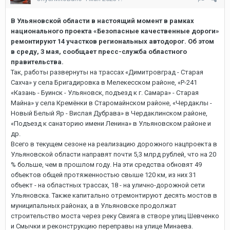
В Ульяновской области в настоящий момент в рамках
национального проекта «Безопасные качественные дороги»
ремонтируют 14 участков региональных автодорог. Об этом
в среду, 3 мая, сообщает пресс-служба областного
правительства.
Так, работы развернуты на трассах «Димитровград - Старая
Сахча» у села Бригадировка в Мелекесском районе, «Р-241
«Казань - Буинск - Ульяновск, подъезд к г. Самара» - Старая
Майна» у села Кремёнки в Старомайнском районе, «Чердаклы -
Новый Белый Яр - Вислая Дубрава» в Чердаклинском районе,
«Подъезд к санаторию имени Ленина» в Ульяновском районе и
др.
Всего в текущем сезоне на реализацию дорожного нацпроекта в
Ульяновской области направят почти 5,3 млрд рублей, что на 20
% больше, чем в прошлом году. На эти средства обновят 49
объектов общей протяженностью свыше 120 км, из них 31
объект - на областных трассах, 18 - на улично-дорожной сети
Ульяновска. Также капитально отремонтируют десять мостов в
муниципальных районах, а в Ульяновске продолжат
строительство моста через реку Свияга в створе улиц Шевченко
и Смычки и реконструкцию переправы на улице Минаева.