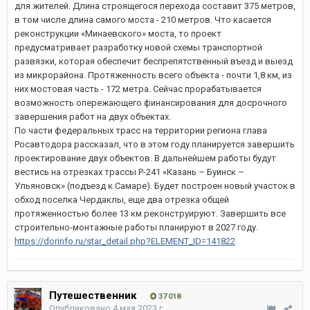
для жителей. Длина строящегося перехода составит 375 метров,
в том числе длина самого моста - 210 метров. Что касается
реконструкции «Минаевского» моста, то проект
предусматривает разработку новой схемы транспортной
развязки, которая обеспечит беспрепятственный въезд и выезд
из микрорайона. Протяженность всего объекта - почти 1,8 км, из
них мостовая часть - 172 метра. Сейчас прорабатывается
возможность опережающего финансирования для досрочного
завершения работ на двух объектах.
По части федеральных трасс на территории региона глава
Росавтодора рассказал, что в этом году планируется завершить
проектирование двух объектов. В дальнейшем работы будут
вестись на отрезках трассы Р-241 «Казань – Буинск –
Ульяновск» (подъезд к Самаре). Будет построен новый участок в
обход поселка Чердаклы, еще два отрезка общей
протяженностью более 13 км реконструируют. Завершить все
строительно-монтажные работы планируют в 2027 году.
https://dorinfo.ru/star_detail.php?ELEMENT_ID=141822
Путешественник
37 018
Опубликовано
4 мая 2023 г.