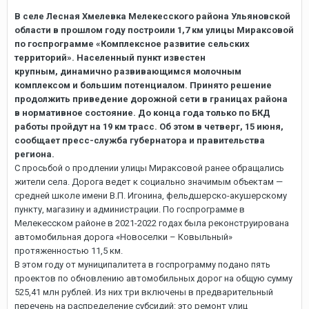
В селе Лесная Хмелевка Мелекесского района Ульяновской
области в прошлом году построили 1,7 км улицы Мираксовой
по госпрограмме «Комплексное развитие сельских
территорий». Населенный пункт известен
крупным, динамично развивающимся молочным
комплексом и большим потенциалом. Принято решение
продолжить приведение дорожной сети в границах района
в нормативное состояние. До конца года только по БКД
работы пройдут на 19 км трасс. Об этом в четверг, 15 июня,
сообщает пресс-служба губернатора и правительства
региона.
С просьбой о продлении улицы Мираксовой ранее обращались
жители села. Дорога ведет к социально значимым объектам —
средней школе имени В.П. Игонина, фельдшерско-акушерскому
пункту, магазину и администрации. По госпрограмме в
Мелекесском районе в 2021-2022 годах была реконструирована
автомобильная дорога «Новоселки – Ковыльный»
протяженностью 11,5 км.
В этом году от муниципалитета в госпрограмму подано пять
проектов по обновлению автомобильных дорог на общую сумму
525,41 млн рублей. Из них три включены в предварительный
перечень на распределение субсидий: это ремонт улиц