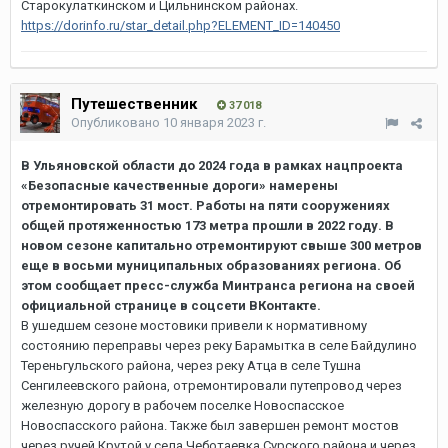
Старокулаткинском и Цильнинском районах.
https://dorinfo.ru/star_detail.php?ELEMENT_ID=140450
Путешественник
37 018
Опубликовано
10 января 2023 г.
В Ульяновской области до 2024 года в рамках нацпроекта
«Безопасные качественные дороги» намерены
отремонтировать 31 мост. Работы на пяти сооружениях
общей протяженностью 173 метра прошли в 2022 году. В
новом сезоне капитально отремонтируют свыше 300 метров
еще в восьми муниципальных образованиях региона. Об
этом сообщает пресс-служба Минтранса региона на своей
официальной странице в соцсети ВКонтакте.
В ушедшем сезоне мостовики привели к нормативному
состоянию переправы через реку Барамытка в селе Байдулино
Тереньгульского района, через реку Атца в селе Тушна
Сенгилеевского района, отремонтировали путепровод через
железную дорогу в рабочем поселке Новоспасское
Новоспасского района. Также был завершен ремонт мостов
через ручей Крутой у села Чеботаевка Сурского района и через