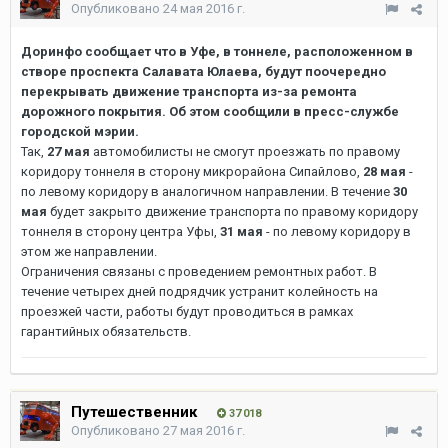
Опубликовано
24 мая 2016 г.
Доринфо сообщает что в Уфе, в тоннеле, расположенном в
створе проспекта Салавата Юлаева, будут поочередно
перекрывать движение транспорта из-за ремонта
дорожного покрытия. Об этом сообщили в пресс-службе
городской мэрии.
Так,
27 мая
автомобилисты не смогут проезжать по правому
коридору тоннеля в сторону микрорайона Сипайлово,
28 мая
-
по левому коридору в аналогичном направлении. В течение
30
мая
будет закрыто движение транспорта по правому коридору
тоннеля в сторону центра Уфы,
31 мая
- по левому коридору в
этом же направлении.
Ограничения связаны с проведением ремонтных работ. В
течение четырех дней подрядчик устранит колейность на
проезжей части, работы будут проводиться в рамках
гарантийных обязательств.
Путешественник
37 018
Опубликовано
27 мая 2016 г.