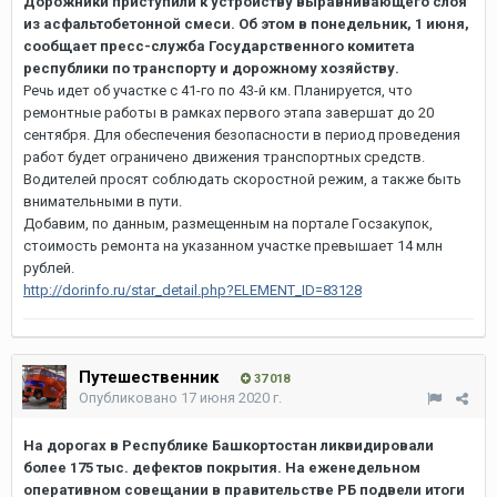
Дорожники приступили к устройству выравнивающего слоя
из асфальтобетонной смеси. Об этом в понедельник, 1 июня,
сообщает пресс-служба Государственного комитета
республики по транспорту и дорожному хозяйству.
Речь идет об участке с 41-го по 43-й км. Планируется, что
ремонтные работы в рамках первого этапа завершат до 20
сентября. Для обеспечения безопасности в период проведения
работ будет ограничено движения транспортных средств.
Водителей просят соблюдать скоростной режим, а также быть
внимательными в пути.
Добавим, по данным, размещенным на портале Госзакупок,
стоимость ремонта на указанном участке превышает 14 млн
рублей.
http://dorinfo.ru/star_detail.php?ELEMENT_ID=83128
Путешественник
37 018
Опубликовано
17 июня 2020 г.
На дорогах в Республике Башкортостан ликвидировали
более 175 тыс. дефектов покрытия. На еженедельном
оперативном совещании в правительстве РБ подвели итоги