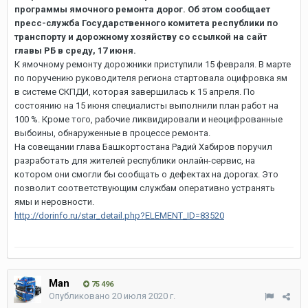
программы ямочного ремонта дорог. Об этом сообщает
пресс-служба Государственного комитета республики по
транспорту и дорожному хозяйству со ссылкой на сайт
главы РБ в среду, 17 июня.
К ямочному ремонту дорожники приступили 15 февраля. В марте
по поручению руководителя региона стартовала оцифровка ям
в системе СКПДИ, которая завершилась к 15 апреля. По
состоянию на 15 июня специалисты выполнили план работ на
100 %. Кроме того, рабочие ликвидировали и неоцифрованные
выбоины, обнаруженные в процессе ремонта.
На совещании глава Башкортостана Радий Хабиров поручил
разработать для жителей республики онлайн-сервис, на
котором они смогли бы сообщать о дефектах на дорогах. Это
позволит соответствующим службам оперативно устранять
ямы и неровности.
http://dorinfo.ru/star_detail.php?ELEMENT_ID=83520
Man
75 496
Опубликовано
20 июля 2020 г.