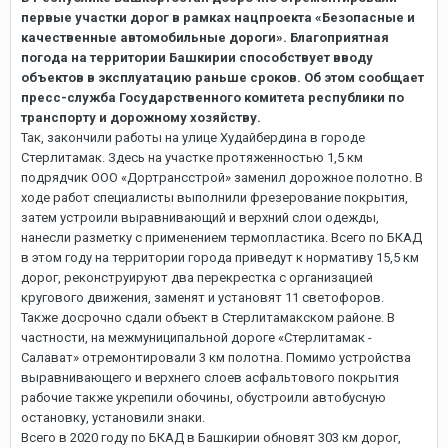
первые участки дорог в рамках нацпроекта «Безопасные и
качественные автомобильные дороги». Благоприятная
погода на территории Башкирии способствует вводу
объектов в эксплуатацию раньше сроков. Об этом сообщает
пресс-служба Государственного комитета республики по
транспорту и дорожному хозяйству.
Так, закончили работы на улице Худайбердина в городе
Стерлитамак. Здесь на участке протяженностью 1,5 км
подрядчик ООО «Дортрансстрой» заменил дорожное полотно. В
ходе работ специалисты выполнили фрезерование покрытия,
затем устроили выравнивающий и верхний слои одежды,
нанесли разметку с применением термопластика. Всего по БКАД
в этом году на территории города приведут к нормативу 15,5 км
дорог, реконструируют два перекрестка с организацией
кругового движения, заменят и установят 11 светофоров.
Также досрочно сдали объект в Стерлитамакском районе. В
частности, на межмуниципальной дороге «Стерлитамак -
Салават» отремонтировали 3 км полотна. Помимо устройства
выравнивающего и верхнего слоев асфальтового покрытия
рабочие также укрепили обочины, обустроили автобусную
остановку, установили знаки.
Всего в 2020 году по БКАД в Башкирии обновят 303 км дорог,