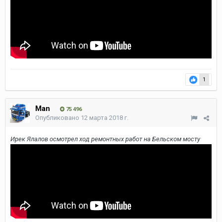
1
Man
75 496
Опубликовано
12 марта 2018 г.
Ирек Ялалов осмотрел ход ремонтных работ на Бельском мосту