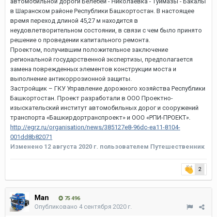
автомобильной дороги Белебей - Николаевка - Туймазы - Бакалы
в Шаранском районе Республики Башкортостан. В настоящее
время переход длиной 45,27 м находится в
неудовлетворительном состоянии, в связи с чем было принято
решение о проведении капитального ремонта.
Проектом, получившим положительное заключение
региональной государственной экспертизы, предполагается
замена поврежденных элементов конструкции моста и
выполнение антикоррозионной защиты.
Застройщик – ГКУ Управление дорожного хозяйства Республики
Башкортостан. Проект разработали в ООО Проектно-
изыскательский институт автомобильных дорог и сооружений
транспорта «Башкирдортранспроект» и ООО «РПИ-ПРОЕКТ».
http://egrz.ru/organisation/news/385127e8-96dc-ea11-8104-
001dd8b82071
Изменено
12 августа 2020 г.
пользователем Путешественник
2
Man
75 496
Опубликовано
4 сентября 2020 г.