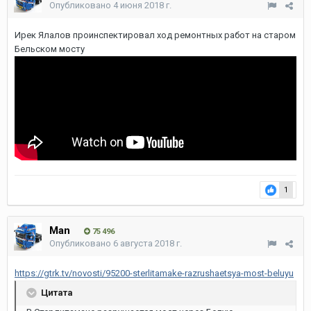
Опубликовано
4 июня 2018 г.
Ирек Ялалов проинспектировал ход ремонтных работ на старом
Бельском мосту
1
Man
75 496
Опубликовано
6 августа 2018 г.
https://gtrk.tv/novosti/95200-sterlitamake-razrushaetsya-most-beluyu
Цитата