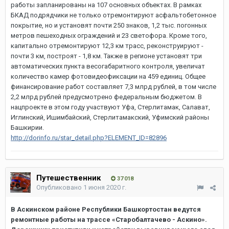
работы запланированы на 107 основных объектах. В рамках
БКАД подрядчики не только отремонтируют асфальтобетонное
покрытие, но и установят почти 250 знаков, 1,2 тыс. погонных
метров пешеходных ограждений и 23 светофора. Кроме того,
капитально отремонтируют 12,3 км трасс, реконструируют -
почти 3 км, построят - 1,8 км. Также в регионе установят три
автоматических пункта весогабаритного контроля, увеличат
количество камер фотовидеофиксации на 459 единиц. Общее
финансирование работ составляет 7,3 млрд рублей, в том числе
2,2 млрд рублей предусмотрено федеральным бюджетом. В
нацпроекте в этом году участвуют Уфа, Стерлитамак, Салават,
Иглинский, Ишимбайский, Стерлитамакский, Уфимский районы
Башкирии.
http://dorinfo.ru/star_detail.php?ELEMENT_ID=82896
Путешественник
37 018
Опубликовано
1 июня 2020 г.
В Аскинском районе Республики Башкортостан ведутся
ремонтные работы на трассе «Старобалтачево - Аскино».