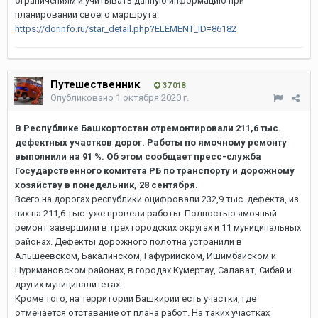
ограничениям и учитывать данную информацию при
планировании своего маршрута.
https://dorinfo.ru/star_detail.php?ELEMENT_ID=86182
Путешественник
37 018
Опубликовано
1 октября 2020 г.
В Республике Башкортостан отремонтировали 211,6 тыс.
дефектных участков дорог. Работы по ямочному ремонту
выполнили на 91 %. Об этом сообщает пресс-служба
Государственного комитета РБ по транспорту и дорожному
хозяйству в понедельник, 28 сентября.
Всего на дорогах республики оцифровали 232,9 тыс. дефекта, из
них на 211,6 тыс. уже провели работы. Полностью ямочный
ремонт завершили в трех городских округах и 11 муниципальных
районах. Дефекты дорожного полотна устранили в
Альшеевском, Бакалинском, Гафурийском, Ишимбайском и
Нуримановском районах, в городах Кумертау, Салават, Сибай и
других муниципалитетах.
Кроме того, на территории Башкирии есть участки, где
отмечается отставание от плана работ. На таких участках