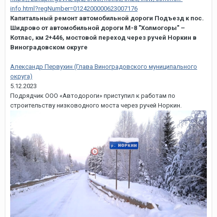
info.html?regNumber=0124200000623007176
Капитальный ремонт автомобильной дороги Подъезд к пос.
Шидрово от автомобильной дороги М-8 "Холмогоры" –
Котлас, км 2+446, мостовой переход через ручей Норкин в
Виноградовском округе
Александр Первухин (Глава Виноградовского муниципального
округа)
5.12.2023
Подрядчик ООО «Автодороги» приступил к работам по
строительству низководного моста через ручей Норкин.