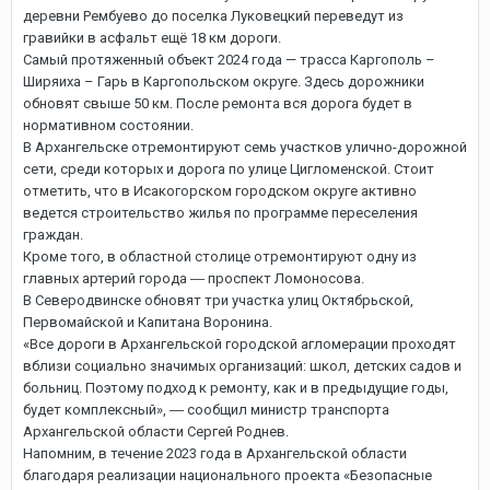
деревни Рембуево до поселка Луковецкий переведут из
гравийки в асфальт ещё 18 км дороги.
Самый протяженный объект 2024 года — трасса Каргополь –
Ширяиха – Гарь в Каргопольском округе. Здесь дорожники
обновят свыше 50 км. После ремонта вся дорога будет в
нормативном состоянии.
В Архангельске отремонтируют семь участков улично-дорожной
сети, среди которых и дорога по улице Цигломенской. Стоит
отметить, что в Исакогорском городском округе активно
ведется строительство жилья по программе переселения
граждан.
Кроме того, в областной столице отремонтируют одну из
главных артерий города ― проспект Ломоносова.
В Северодвинске обновят три участка улиц Октябрьской,
Первомайской и Капитана Воронина.
«Все дороги в Архангельской городской агломерации проходят
вблизи социально значимых организаций: школ, детских садов и
больниц. Поэтому подход к ремонту, как и в предыдущие годы,
будет комплексный», ― сообщил министр транспорта
Архангельской области Сергей Роднев.
Напомним, в течение 2023 года в Архангельской области
благодаря реализации национального проекта «Безопасные