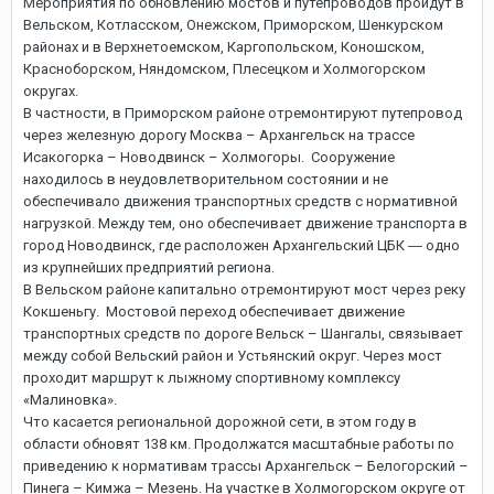
Мероприятия по обновлению мостов и путепроводов пройдут в
Вельском, Котласском, Онежском, Приморском, Шенкурском
районах и в Верхнетоемском, Каргопольском, Коношском,
Красноборском, Няндомском, Плесецком и Холмогорском
округах.
В частности, в Приморском районе отремонтируют путепровод
через железную дорогу Москва – Архангельск на трассе
Исакогорка – Новодвинск – Холмогоры. Сооружение
находилось в неудовлетворительном состоянии и не
обеспечивало движения транспортных средств с нормативной
нагрузкой. Между тем, оно обеспечивает движение транспорта в
город Новодвинск, где расположен Архангельский ЦБК ― одно
из крупнейших предприятий региона.
В Вельском районе капитально отремонтируют мост через реку
Кокшеньгу. Мостовой переход обеспечивает движение
транспортных средств по дороге Вельск – Шангалы, связывает
между собой Вельский район и Устьянский округ. Через мост
проходит маршрут к лыжному спортивному комплексу
«Малиновка».
Что касается региональной дорожной сети, в этом году в
области обновят 138 км. Продолжатся масштабные работы по
приведению к нормативам трассы Архангельск – Белогорский –
Пинега – Кимжа – Мезень. На участке в Холмогорском округе от