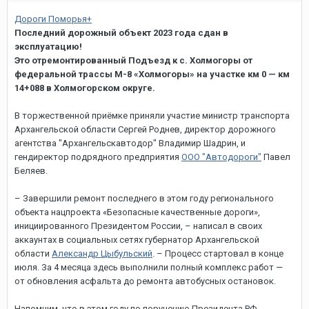
Дороги Поморья+
Последний дорожный объект 2023 года сдан в
эксплуатацию!
Это отремонтированный Подъезд к с. Холмогоры от
федеральной трассы М-8 «Холмогоры» на участке км 0 — км
14+088 в Холмогорском округе.
В торжественной приёмке приняли участие министр транспорта
Архангельской области Сергей Роднев, директор дорожного
агентства "Архангельскавтодор" Владимир Шадрин, и
гендиректор подрядного предприятия
ООО "Автодороги"
Павел
Беляев.
– Завершили ремонт последнего в этом году регионального
объекта нацпроекта «Безопасные качественные дороги»,
инициированного Президентом России, – написал в своих
аккаунтах в социальных сетях губернатор Архангельской
области
Александр Цыбульский
. – Процесс стартовал в конце
июля. За 4 месяца здесь выполнили полный комплекс работ —
от обновления асфальта до ремонта автобусных остановок.
Напомним, что в этом году по поручению Президента РФ