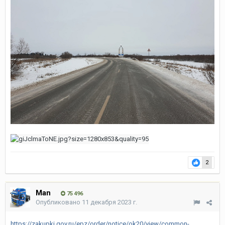
2
Man
75 496
Опубликовано
11 декабря 2023 г.
https://zakupki.gov.ru/epz/order/notice/ok20/view/common-