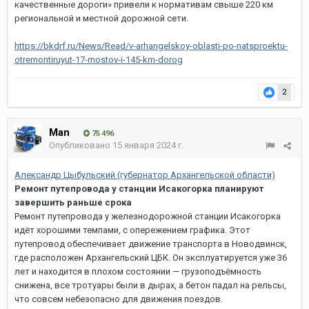
качественные дороги» привели к нормативам свыше 220 км
региональной и местной дорожной сети.
https://bkdrf.ru/News/Read/v-arhangelskoy-oblasti-po-natsproektu-
otremontiruyut-17-mostov-i-145-km-dorog
2
Man
75 496
Опубликовано
15 января 2024 г.
Александр Цыбульский (губернатор Архангельской области)
Ремонт путепровода у станции Исакогорка планируют
завершить раньше срока
Ремонт путепровода у железнодорожной станции Исакогорка
идёт хорошими темпами, с опережением графика. Этот
путепровод обеспечивает движение транспорта в Новодвинск,
где расположен Архангельский ЦБК. Он эксплуатируется уже 36
лет и находится в плохом состоянии — грузоподъёмность
снижена, все тротуары были в дырах, а бетон падал на рельсы,
что совсем небезопасно для движения поездов.