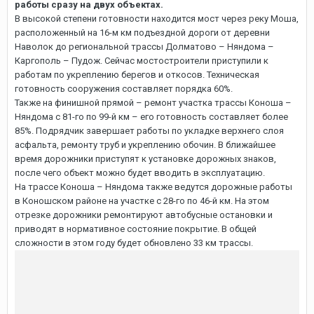
работы сразу на двух объектах.
В высокой степени готовности находится мост через реку Моша,
расположенный на 16-м км подъездной дороги от деревни
Наволок до региональной трассы Долматово – Няндома –
Каргополь – Пудож. Сейчас мостостроители приступили к
работам по укреплению берегов и откосов. Техническая
готовность сооружения составляет порядка 60%.
Также на финишной прямой – ремонт участка трассы Коноша –
Няндома с 81-го по 99-й км – его готовность составляет более
85%. Подрядчик завершает работы по укладке верхнего слоя
асфальта, ремонту труб и укреплению обочин. В ближайшее
время дорожники приступят к установке дорожных знаков,
после чего объект можно будет вводить в эксплуатацию.
На трассе Коноша – Няндома также ведутся дорожные работы
в Коношском районе на участке с 28-го по 46-й км. На этом
отрезке дорожники ремонтируют автобусные остановки и
приводят в нормативное состояние покрытие. В общей
сложности в этом году будет обновлено 33 км трассы.