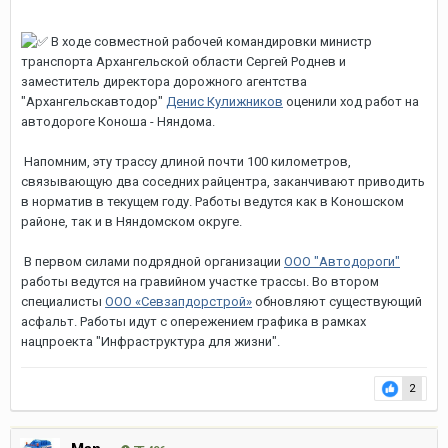
В ходе совместной рабочей командировки министр
транспорта Архангельской области Сергей Роднев и
заместитель директора дорожного агентства
"Архангельскавтодор"
Денис Кулижников
оценили ход работ на
автодороге Коноша - Няндома.
Напомним, эту трассу длиной почти 100 километров,
связывающую два соседних райцентра, заканчивают приводить
в норматив в текущем году. Работы ведутся как в Коношском
районе, так и в Няндомском округе.
В первом силами подрядной организации
ООО "Автодороги"
работы ведутся на гравийном участке трассы. Во втором
специалисты
ООО «Севзапдорстрой»
обновляют существующий
асфальт. Работы идут с опережением графика в рамках
нацпроекта "Инфраструктура для жизни".
2