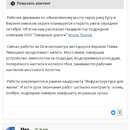
Показать контент
Рабочее движение по обновлённому мосту через реку Ёргу в
Верхнетоемском округе планируется открыть уже в середине
октября. Об этом нам рассказал гендиректор подрядной
компании ООО "Северные дороги"
Игорь Лыков
.
Сейчас работы на 26-м километре автодороги Верхняя Тойма -
Тимошино продолжают кипеть. Мостовики, завершив
устройство земполотна на подходах, водоприёмных колодцев,
поперечного настила и колесоотбоя, занимаются рабочим
настилом мостового полотна.
Работы реализуются в рамках нацпроекта "Инфраструктура для
жизни". И хотя срок окончания работ согласно контракту - конец
ноября, подрядчик намерен завершить их раньше срока.
2
Man
75 496