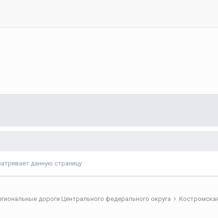
матривает данную страницу
егиональные дороги Центрального федерального округа
Костромска