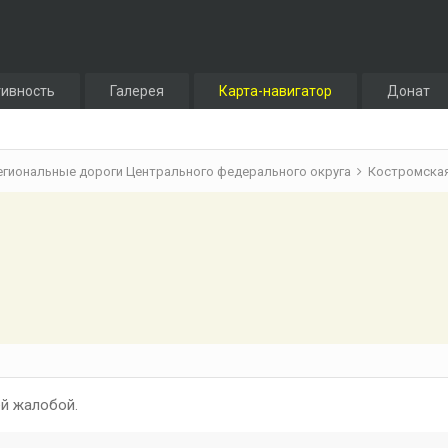
тивность
Галерея
Карта-навигатор
Донат
егиональные дороги Центрального федерального округа
Костромска
й жалобой.