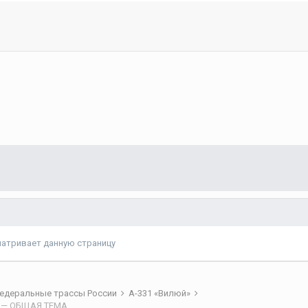
матривает данную страницу
едеральные трассы России
А-331 «Вилюй»
ск) — ОБЩАЯ ТЕМА