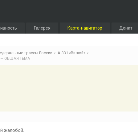
тивность
Галерея
Карта-навигатор
Донат
едеральные трассы России
А-331 «Вилюй»
ск) — ОБЩАЯ ТЕМА
й жалобой.