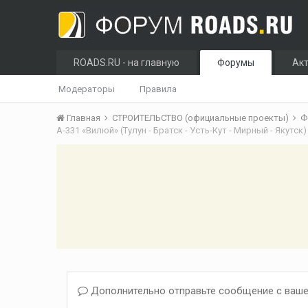
ROADS.RU - на главную
Форумы
Ак
Модераторы
Правила
Главная
СТРОИТЕЛЬСТВО (официальные проекты)
Ф
А-331 «Вилюй» (Тулун - Братск - Усть-Кут - Мирный - Якут
Дополнительно отправьте сообщение с ваше