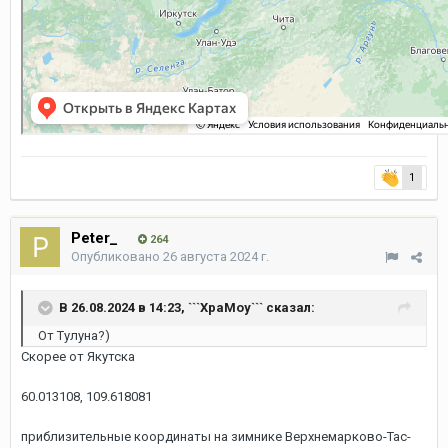
1
Peter_
264
Опубликовано
26 августа 2024 г.
В 26.08.2024 в 14:23,
```XpaMoy```
сказал:
От Тулуна?)
Скорее от Якутска
60.013108, 109.618081
приблизительные координаты на зимнике Верхнемарково-Тас-