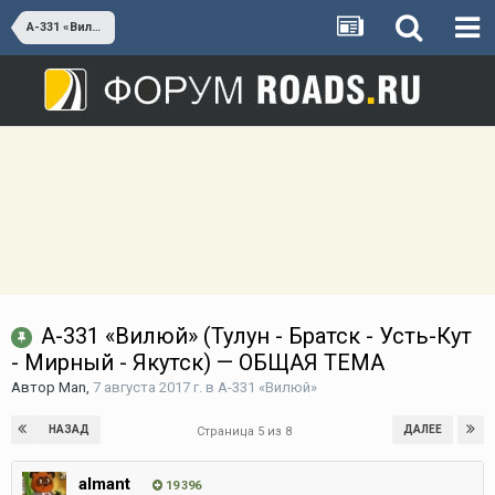
А-331 «Вилюй»
А-331 «Вилюй» (Тулун - Братск - Усть-Кут
- Мирный - Якутск) — ОБЩАЯ ТЕМА
Автор
Man
,
7 августа 2017 г.
в
А-331 «Вилюй»
НАЗАД
ДАЛЕЕ
Страница 5 из 8
almant
19 396