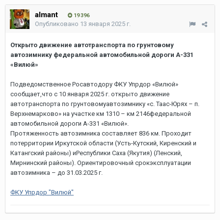
almant
19 396
Опубликовано
13 января 2025 г.
Открыто движение автотранспорта по грунтовому
автозимнику федеральной автомобильной дороги А-331
«Вилюй»
Подведомственное Росавтодору ФКУ Упрдор «Вилюй»
сообщает,что с 10 января 2025 г. открыто движение
автотранспорта по грунтовомуавтозимнику «с. Таас-Юрях – п.
Верхнемарково» на участке км 1310 – км 2146федеральной
автомобильной дороги А-331 «Вилюй».
Протяженность автозимника составляет 836 км. Проходит
потерритории Иркутской области (Усть-Кутский, Киренский и
Катангский районы) иРеспублики Саха (Якутия) (Ленский,
Мирнинский районы). Ориентировочный срокэксплуатации
автозимника – до 31.03.2025 г.
ФКУ Упрдор "Вилюй"