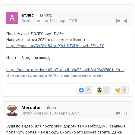
атлас
4 372
Опубликовано
14 января 2025 г.
Поэтому так ДОЛГО идут ПИРы.
Наприме, летом 2024го на зимнике было так...
https://youtu.be/OkGYo8X-vsQ?si=KTXUHhhwfeFPkUEY
Или так 3 недели назад....
https://rutube.ru/video/18bc71da4fbb9a72cb2b8bf96497601e/?r=a
Изменено
14 января 2025 г.
пользователем атлас
2
1
1
Mercator
781
Опубликовано
15 января 2025 г.
Судя по видео, для постройки дороги там необходимы свайные
поля чуть более, чем всюду. Сколько это может стоить, даже