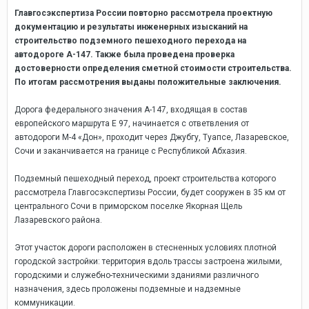
Главгосэкспертиза России повторно рассмотрела проектную
документацию и результаты инженерных изысканий на
строительство подземного пешеходного перехода на
автодороге А-147. Также была проведена проверка
достоверности определения сметной стоимости строительства.
По итогам рассмотрения выданы положительные заключения.
Дорога федерального значения А-147, входящая в состав
европейского маршрута E 97, начинается с ответвления от
автодороги М-4 «Дон», проходит через Джубгу, Туапсе, Лазаревское,
Сочи и заканчивается на границе с Республикой Абхазия.
Подземный пешеходный переход, проект строительства которого
рассмотрела Главгосэкспертизы России, будет сооружен в 35 км от
центрального Сочи в приморском поселке Якорная Щель
Лазаревского района.
Этот участок дороги расположен в стесненных условиях плотной
городской застройки: территория вдоль трассы застроена жилыми,
городскими и служебно-техническими зданиями различного
назначения, здесь проложены подземные и надземные
коммуникации.