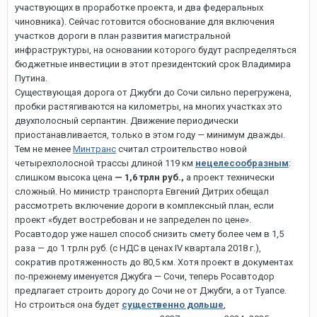
участвующих в проработке проекта, и два федеральных
чиновника). Сейчас готовится обоснование для включения
участков дороги в план развития магистральной
инфраструктуры, на основании которого будут распределяться
бюджетные инвестиции в этот президентский срок Владимира
Путина.
Существующая дорога от Джубги до Сочи сильно перегружена,
пробки растягиваются на километры, на многих участках это
двухполосный серпантин. Движение периодически
приостанавливается, только в этом году — минимум дважды.
Тем не менее
Минтранс
считал строительство новой
четырехполосной трассы длиной 119 км
нецелесообразным
:
слишком высока цена
— 1,6 трлн руб
.,
а проект технически
сложный. Но министр транспорта Евгений Дитрих обещал
рассмотреть включение дороги в комплексный план, если
проект «будет востребован и не запределен по цене».
Росавтодор уже нашел способ снизить смету более чем в 1,5
раза — до 1 трлн руб. (с НДС в ценах IV квартала 2018 г.),
сократив протяженность до 80,5 км. Хотя проект в документах
по-прежнему именуется Джубга — Сочи, теперь Росавтодор
предлагает строить дорогу до Сочи не от Джубги, а от Туапсе.
Но строиться она будет
существенно дольше
,