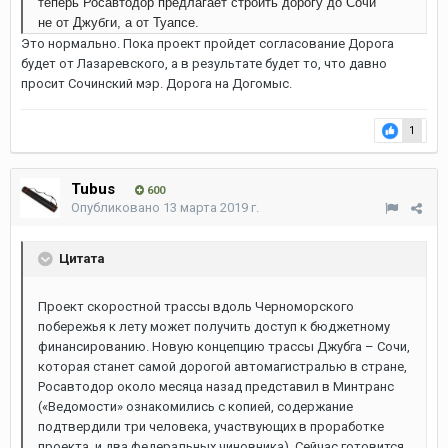
теперь Росавтодор предлагает строить дорогу до Сочи
не от Джубги, а от Туапсе.
Это нормально. Пока проект пройдет согласование Дорога
будет от Лазаревского, а в результате будет то, что давно
просит Сочинский мэр. Дорога на Догомыс.
1
Tubus
600
Опубликовано
13 марта 2019 г.
Цитата
Проект скоростной трассы вдоль Черноморского
побережья к лету может получить доступ к бюджетному
финансированию. Новую концепцию трассы Джубга – Сочи,
которая станет самой дорогой автомагистралью в стране,
Росавтодор около месяца назад представил в Минтранс
(«Ведомости» ознакомились с копией, содержание
подтвердили три человека, участвующих в проработке
проекта, и два федеральных чиновника). Сейчас готовится