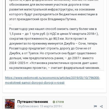
обоснование для включения участков дороги в план
развития магистральной инфраструктуры, на основании
которого будут распределяться бюджетные инвестиции в
этот президентский срок Владимира Путина.
...
Росавтодор уже нашел способ снизить смету более чем в
1,5 раза – до 1 трлн руб. (с НДС в ценах IV квартала 2018 г.),
сократив протяженность до 80,5 км. Хотя проект в
документах по-прежнему именуется Джубга – Сочи, теперь
Росавтодор предлагает строить дорогу до Сочи не от
Джубги, а от Туапсе. Но строиться она будет существенно
дольше, чем предполагалось ранее, – до 2037 г. вместо
2024–2025 гг. «Установка реалистичных сроков дает шанс
на реализацию проекта», – считает федеральный чиновник.
https://www.vedomosti.ru/economics/articles/2019/03/10/796000-
mostotrest-samoi-dorogoi-dorogi-v-rossii
Путешественник
37 018
Опубликовано
13 марта 2019 г.