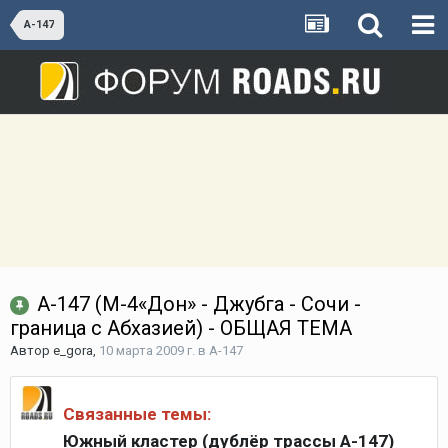
А-147
А-147 (М-4«Дон» - Джубга - Сочи -
граница с Абхазией) - ОБЩАЯ ТЕМА
Автор
e_gora
,
10 марта 2009 г.
в
А-147
Связанные темы:
Южный кластер (дублёр трассы А-147)