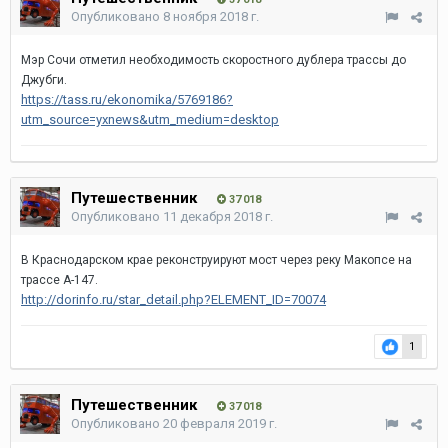
Опубликовано
8 ноября 2018 г.
Мэр Сочи отметил необходимость скоростного дублера трассы до
Джубги.
https://tass.ru/ekonomika/5769186?
utm_source=yxnews&utm_medium=desktop
Путешественник
37 018
Опубликовано
11 декабря 2018 г.
В Краснодарском крае реконструируют мост через реку Макопсе на
трассе А-147.
http://dorinfo.ru/star_detail.php?ELEMENT_ID=70074
1
Путешественник
37 018
Опубликовано
20 февраля 2019 г.