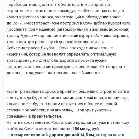
перебросить мощности, чтобы не платить за простой
строителям и не потерять команду», — объясняет мотивацию
«Мостотреста» человек, участвующий в обсуждении трассы
до Сочи. «Мостотрест» уже построил в Сочи дублер Курортного
проспекта, совмещенную (автомобильная и железнодорожная)
трассу Адлер — горноклиматический курорт «Альпика-сервис»,
транспортную развязку «Адлерское кольцо» и т. д.
Сейчас на трассе Джубга — Сочи проходят инженерные
изыскания, которые позволят определить оптимальную
трассировку, но для столь дорогого проекта нужно
политическое решение президента и оно может быть принято
до конца года, указывает региональный чиновник.
«Есть три варианта сроков принятия решения о строительстве:
к лету, когда будет обновлен магистральный план, к концу года,
когда проект будет в целом находиться в более высокой
степени проработки, или никогда», — говорит участник
совещаний в правительстве.
Начать строительство Росавтодор предлагает уже в этом году
с обхода Сочи стоимостью около
156 млрд руб.
— четырехполосной дороги длиной 14,5 км
, которая почти