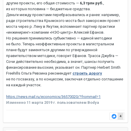
другие проекты, его общая стоимость —
6,3 трлн руб
.
,
из которых половина — бюджетные средства.
Деньги между проектами перебрасывались и ранее: например,
ради строительства Крымского моста был заморожен проект
моста через р. Лену в Якутии, вспоминает партнер практики
«инжиниринг» компании «НЭО-центр» Алексей Ефанов.
Но решения принимались субъективно — единой методики
не было. Теперь неэффективные проекты в магистральном
плане будут заменяться другими по утвержденной
правительством методике, говорит Ефанов. Трасса Джубга —
Сочи действительно необходима, а значит, шансы получить
финансирование высокие, указывает он. Партнер Herbert Smith
Freehills Ольга Ревзина рекомендует
строить дорогу
не по госзаказу, а по концессии, заключая отдельно соглашение
на каждый участок.
https://news.mail.ru/economics/36570020/?frommail=1
Изменено
11 марта 2019 г.
пользователем Bodya
4