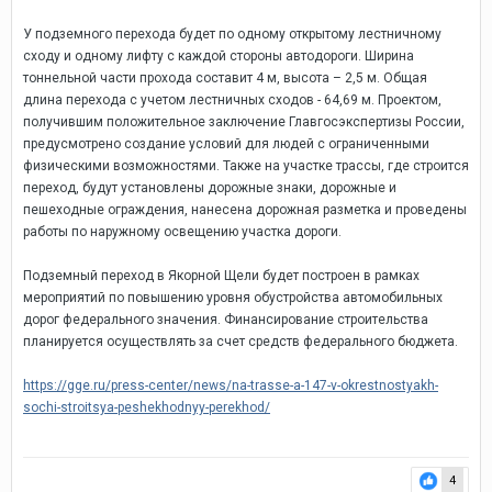
У подземного перехода будет по одному открытому лестничному
сходу и одному лифту с каждой стороны автодороги. Ширина
тоннельной части прохода составит 4 м, высота – 2,5 м. Общая
длина перехода с учетом лестничных сходов - 64,69 м. Проектом,
получившим положительное заключение Главгосэкспертизы России,
предусмотрено создание условий для людей с ограниченными
физическими возможностями. Также на участке трассы, где строится
переход, будут установлены дорожные знаки, дорожные и
пешеходные ограждения, нанесена дорожная разметка и проведены
работы по наружному освещению участка дороги.
Подземный переход в Якорной Щели будет построен в рамках
мероприятий по повышению уровня обустройства автомобильных
дорог федерального значения. Финансирование строительства
планируется осуществлять за счет средств федерального бюджета.
https://gge.ru/press-center/news/na-trasse-a-147-v-okrestnostyakh-
sochi-stroitsya-peshekhodnyy-perekhod/
4