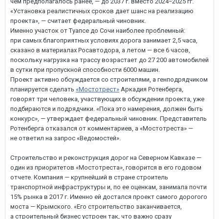
чем предполагалось ранее, — до 2037 г. вместо 2024−2025 гг.
«Установка реалистичных сроков дает шанс на реализацию
проекта», — считает федеральный чиновник.
Именно участок от Туапсе до Сочи наиболее проблемный:
при самых благоприятных условиях дорога занимает 2,5 часа,
сказано в материалах Росавтодора, а летом — все 6 часов,
поскольку нагрузка на трассу возрастает до 27 200 автомобилей
в сутки при пропускной способности 6000 машин.
Проект активно обсуждается со строителями, а генподрядчиком
планируется сделать
«Мостотрест»
Аркадия Ротенберга,
говорят три человека, участвующих в обсуждении проекта, уже
подбираются и подрядчики. «Пока это намерения, должен быть
конкурс», — утверждает федеральный чиновник. Представитель
Ротенберга отказался от комментариев, а «Мостотреста» —
не ответил на запрос «Ведомостей».
Строительство и реконструкция дорог на Северном Кавказе —
один из приоритетов «Мостотреста», говорится в его годовом
отчете. Компания — крупнейший в стране строитель
транспортной инфраструктуры и, по ее оценкам, занимала почти
15% рынка в 2017 г. Именно ей достался проект самого дорогого
моста — Крымского. «Его строительство заканчивается,
а строительный бизнес устроен так, что важно сразу