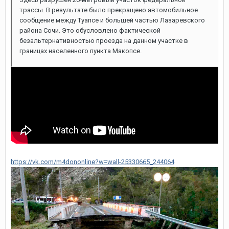
трассы. В результате было прекращено автомобильное
сообщение между Туапсе и большей частью Лазаревского
района Сочи. Это обусловлено фактической
безальтернативностью проезда на данном участке в
границах населенного пункта Макопсе.
https://vk.com/m4dononline?w=wall-25330665_244064