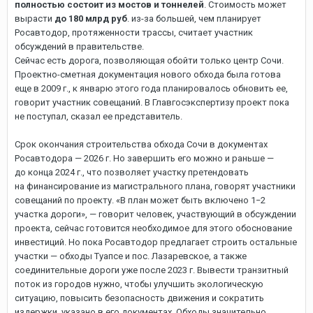
полностью состоит из мостов и тоннелей
. Стоимость может
вырасти
до 180 млрд руб
. из-за большей, чем планирует
Росавтодор, протяженности трассы, считает участник
обсуждений в правительстве.
Сейчас есть дорога, позволяющая обойти только центр Сочи.
Проектно-сметная документация нового обхода была готова
еще в 2009 г
.,
к январю этого года планировалось обновить ее,
говорит участник совещаний. В Главгосэкспертизу проект пока
не поступал, сказал ее представитель.
Срок окончания строительства обхода Сочи в документах
Росавтодора — 2026 г. Но завершить его можно и раньше —
до конца 2024 г
.,
что позволяет участку претендовать
на финансирование из магистрального плана, говорят участники
совещаний по проекту. «В план может быть включено 1−2
участка дороги», — говорит человек, участвующий в обсуждении
проекта, сейчас готовится необходимое для этого обоснование
инвестиций. Но пока Росавтодор предлагает строить остальные
участки — обходы Туапсе и пос. Лазаревское, а также
соединительные дороги уже после 2023 г. Вывести транзитный
поток из городов нужно, чтобы улучшить экологическую
ситуацию, повысить безопасность движения и сократить
издержки, указано в его документах. Обходы значительно