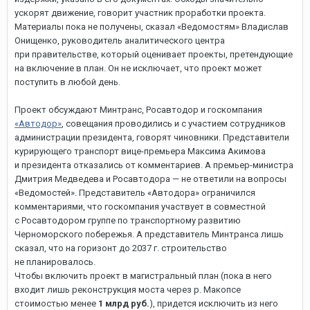
ускорят движение, говорит участник проработки проекта.
Материалы пока не получены, сказал «Ведомостям» Владислав
Онищенко, руководитель аналитического центра
при правительстве, который оценивает проекты, претендующие
на включение в план. Он не исключает, что проект может
поступить в любой день.
Проект обсуждают Минтранс, Росавтодор и госкомпания
«Автодор»
, совещания проводились и с участием сотрудников
администрации президента, говорят чиновники. Представители
курирующего транспорт вице-премьера Максима Акимова
и президента отказались от комментариев. А премьер-министра
Дмитрия Медведева и Росавтодора — не ответили на вопросы
«Ведомостей». Представитель «Автодора» ограничился
комментариями, что госкомпания участвует в совместной
с Росавтодором группе по транспортному развитию
Черноморского побережья. А представитель Минтранса лишь
сказал, что на горизонт до 2037 г. строительство
не планировалось.
Чтобы включить проект в магистральный план (пока в него
входит лишь реконструкция моста через р. Макопсе
стоимостью менее
1 млрд руб.
), придется исключить из него