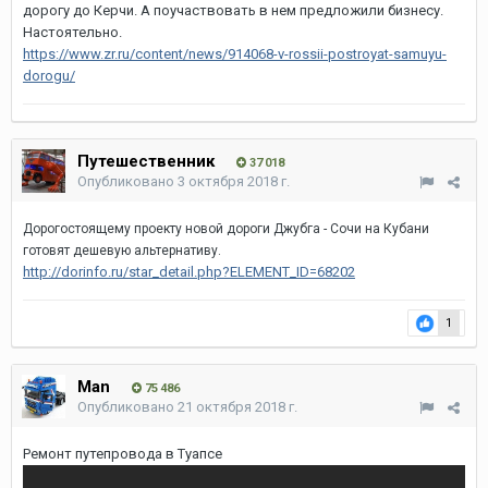
дорогу до Керчи. А поучаствовать в нем предложили бизнесу.
Настоятельно.
https://www.zr.ru/content/news/914068-v-rossii-postroyat-samuyu-
dorogu/
Путешественник
37 018
Опубликовано
3 октября 2018 г.
Дорогостоящему проекту новой дороги Джубга - Сочи на Кубани
готовят дешевую альтернативу.
http://dorinfo.ru/star_detail.php?ELEMENT_ID=68202
1
Man
75 486
Опубликовано
21 октября 2018 г.
Ремонт путепровода в Туапсе